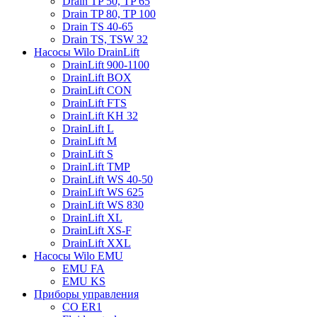
Drain TP 50, TP 65
Drain TP 80, TP 100
Drain TS 40-65
Drain TS, TSW 32
Насосы Wilo DrainLift
DrainLift 900-1100
DrainLift BOX
DrainLift CON
DrainLift FTS
DrainLift KH 32
DrainLift L
DrainLift M
DrainLift S
DrainLift TMP
DrainLift WS 40-50
DrainLift WS 625
DrainLift WS 830
DrainLift XL
DrainLift XS-F
DrainLift XXL
Насосы Wilo EMU
EMU FA
EMU KS
Приборы управления
CO ER1