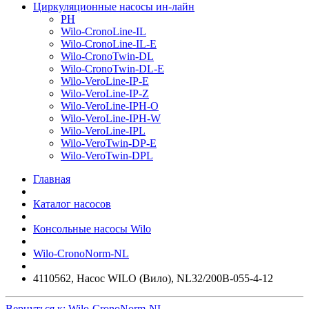
Циркуляционные насосы ин-лайн
PH
Wilo-CronoLine-IL
Wilo-CronoLine-IL-E
Wilo-CronoTwin-DL
Wilo-CronoTwin-DL-E
Wilo-VeroLine-IP-E
Wilo-VeroLine-IP-Z
Wilo-VeroLine-IPH-O
Wilo-VeroLine-IPH-W
Wilo-VeroLine-IPL
Wilo-VeroTwin-DP-E
Wilo-VeroTwin-DPL
Главная
Каталог насосов
Консольные насосы Wilo
Wilo-CronoNorm-NL
4110562, Насос WILO (Вило), NL32/200B-055-4-12
Вернуться к: Wilo-CronoNorm-NL