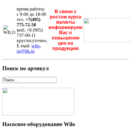
время работы:
В связи с
с 9-00 до 18-00
ростом курса
тел.
+7(495)
валюты
775-72-58
информируем
моб. +8 (905)
Вас о
737-00-11
повышение
круглосуточно,
цен на
E-mail:
wilo-
продукцию
ru@bk.ru
Поиск по артикул
Насосное оборудование Wilo