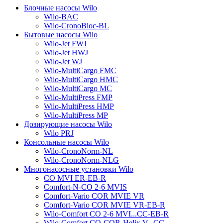
Блочные насосы Wilo
Wilo-BAC
Wilo-CronoBloc-BL
Бытовые насосы Wilo
Wilo-Jet FWJ
Wilo-Jet HWJ
Wilo-Jet WJ
Wilo-MultiCargo FMC
Wilo-MultiCargo HMC
Wilo-MultiCargo MC
Wilo-MultiPress FMP
Wilo-MultiPress HMP
Wilo-MultiPress MP
Дозирующие насосы Wilo
Wilo PRJ
Консольные насосы Wilo
Wilo-CronoNorm-NL
Wilo-CronoNorm-NLG
Многонасосные установки Wilo
CO MVI ER-EB-R
Comfort-N-CO 2-6 MVIS
Comfort-Vario COR MVIE VR
Comfort-Vario COR MVIE VR-EB-R
Wilo-Comfort CO 2-6 MVI...CC-EB-R
Wilo-Comfort CO-COR-Helix V...CC