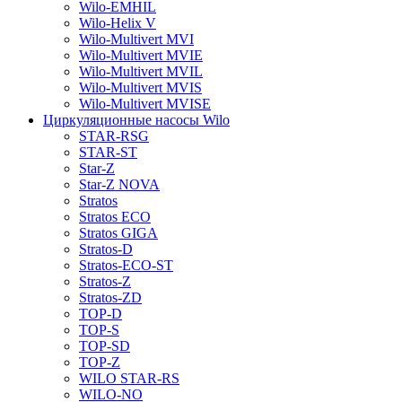
Wilo-EMHIL
Wilo-Helix V
Wilo-Multivert MVI
Wilo-Multivert MVIE
Wilo-Multivert MVIL
Wilo-Multivert MVIS
Wilo-Multivert MVISE
Циркуляционные насосы Wilo
STAR-RSG
STAR-ST
Star-Z
Star-Z NOVA
Stratos
Stratos ECO
Stratos GIGA
Stratos-D
Stratos-ECO-ST
Stratos-Z
Stratos-ZD
TOP-D
TOP-S
TOP-SD
TOP-Z
WILO STAR-RS
WILO-NO