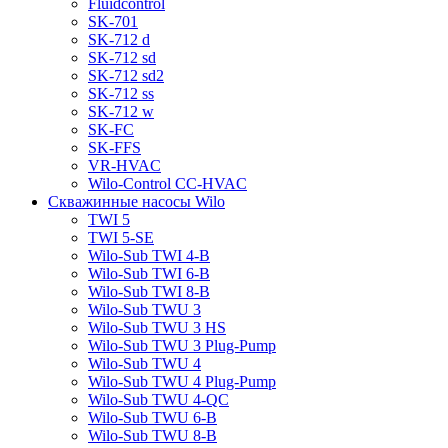
Fluidcontrol
SK-701
SK-712 d
SK-712 sd
SK-712 sd2
SK-712 ss
SK-712 w
SK-FC
SK-FFS
VR-HVAC
Wilo-Control CC-HVAC
Скважинные насосы Wilo
TWI 5
TWI 5-SE
Wilo-Sub TWI 4-B
Wilo-Sub TWI 6-B
Wilo-Sub TWI 8-B
Wilo-Sub TWU 3
Wilo-Sub TWU 3 HS
Wilo-Sub TWU 3 Plug-Pump
Wilo-Sub TWU 4
Wilo-Sub TWU 4 Plug-Pump
Wilo-Sub TWU 4-QC
Wilo-Sub TWU 6-B
Wilo-Sub TWU 8-B