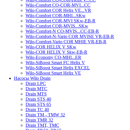
Wilo-Comfort CO-COR-MVI...CC
Wilo-Comfort COR Helix VE...VR
Wilo-Comfort COR-MHI...SKw
Wilo-Comfort COR-MVI SKw-EB-R
Wilo-Comfort COR-MVIS...SKw
Wilo-Comfort-N CO-MVIS...CC-EB-R
Wilo-Comfort-N-Vario COR MVISE VR-EB-R
Wilo-Comfort-Vario COR MHIE VR-EB-R
Wilo-COR HELIX V SKw
Wilo-COR HELIX V Skw-EB-R
Wilo-Economy CO-MHI...ER
Wilo-SiBoost Smart FC Helix V
Wilo-SiBoost Smart Helix EXCEL
Wilo-SiBoost Smart Helix VE
Насосы Wilo Drain
Drain LPC
Drain MTC
Drain MTS
Drain STS 40
Drain STS 65
Drain TC 40
Drain TM - TMW 32
Drain TMR 32
Drain TMT, TMC