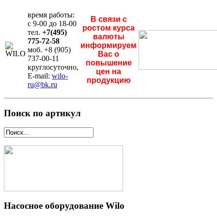
время работы:
В связи с
с 9-00 до 18-00
ростом курса
тел.
+7(495)
валюты
775-72-58
информируем
моб. +8 (905)
Вас о
737-00-11
повышение
круглосуточно,
цен на
E-mail:
wilo-
продукцию
ru@bk.ru
Поиск по артикул
Насосное оборудование Wilo