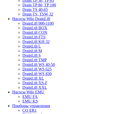
Drain TP 50, TP 65
Drain TP 80, TP 100
Drain TS 40-65
Drain TS, TSW 32
Насосы Wilo DrainLift
DrainLift 900-1100
DrainLift BOX
DrainLift CON
DrainLift FTS
DrainLift KH 32
DrainLift L
DrainLift M
DrainLift S
DrainLift TMP
DrainLift WS 40-50
DrainLift WS 625
DrainLift WS 830
DrainLift XL
DrainLift XS-F
DrainLift XXL
Насосы Wilo EMU
EMU FA
EMU KS
Приборы управления
CO ER1