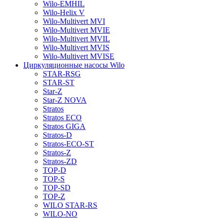
Wilo-EMHIL
Wilo-Helix V
Wilo-Multivert MVI
Wilo-Multivert MVIE
Wilo-Multivert MVIL
Wilo-Multivert MVIS
Wilo-Multivert MVISE
Циркуляционные насосы Wilo
STAR-RSG
STAR-ST
Star-Z
Star-Z NOVA
Stratos
Stratos ECO
Stratos GIGA
Stratos-D
Stratos-ECO-ST
Stratos-Z
Stratos-ZD
TOP-D
TOP-S
TOP-SD
TOP-Z
WILO STAR-RS
WILO-NO