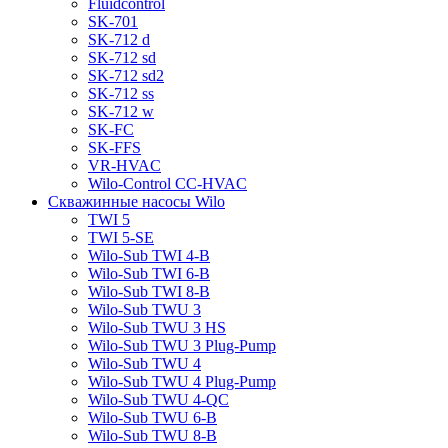
Fluidcontrol
SK-701
SK-712 d
SK-712 sd
SK-712 sd2
SK-712 ss
SK-712 w
SK-FC
SK-FFS
VR-HVAC
Wilo-Control CC-HVAC
Скважинные насосы Wilo
TWI 5
TWI 5-SE
Wilo-Sub TWI 4-B
Wilo-Sub TWI 6-B
Wilo-Sub TWI 8-B
Wilo-Sub TWU 3
Wilo-Sub TWU 3 HS
Wilo-Sub TWU 3 Plug-Pump
Wilo-Sub TWU 4
Wilo-Sub TWU 4 Plug-Pump
Wilo-Sub TWU 4-QC
Wilo-Sub TWU 6-B
Wilo-Sub TWU 8-B