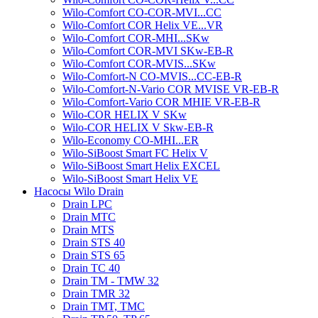
Wilo-Comfort CO-COR-MVI...CC
Wilo-Comfort COR Helix VE...VR
Wilo-Comfort COR-MHI...SKw
Wilo-Comfort COR-MVI SKw-EB-R
Wilo-Comfort COR-MVIS...SKw
Wilo-Comfort-N CO-MVIS...CC-EB-R
Wilo-Comfort-N-Vario COR MVISE VR-EB-R
Wilo-Comfort-Vario COR MHIE VR-EB-R
Wilo-COR HELIX V SKw
Wilo-COR HELIX V Skw-EB-R
Wilo-Economy CO-MHI...ER
Wilo-SiBoost Smart FC Helix V
Wilo-SiBoost Smart Helix EXCEL
Wilo-SiBoost Smart Helix VE
Насосы Wilo Drain
Drain LPC
Drain MTC
Drain MTS
Drain STS 40
Drain STS 65
Drain TC 40
Drain TM - TMW 32
Drain TMR 32
Drain TMT, TMC