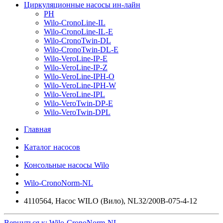
Циркуляционные насосы ин-лайн
PH
Wilo-CronoLine-IL
Wilo-CronoLine-IL-E
Wilo-CronoTwin-DL
Wilo-CronoTwin-DL-E
Wilo-VeroLine-IP-E
Wilo-VeroLine-IP-Z
Wilo-VeroLine-IPH-O
Wilo-VeroLine-IPH-W
Wilo-VeroLine-IPL
Wilo-VeroTwin-DP-E
Wilo-VeroTwin-DPL
Главная
Каталог насосов
Консольные насосы Wilo
Wilo-CronoNorm-NL
4110564, Насос WILO (Вило), NL32/200B-075-4-12
Вернуться к: Wilo-CronoNorm-NL