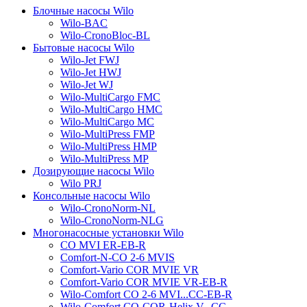
Блочные насосы Wilo
Wilo-BAC
Wilo-CronoBloc-BL
Бытовые насосы Wilo
Wilo-Jet FWJ
Wilo-Jet HWJ
Wilo-Jet WJ
Wilo-MultiCargo FMC
Wilo-MultiCargo HMC
Wilo-MultiCargo MC
Wilo-MultiPress FMP
Wilo-MultiPress HMP
Wilo-MultiPress MP
Дозирующие насосы Wilo
Wilo PRJ
Консольные насосы Wilo
Wilo-CronoNorm-NL
Wilo-CronoNorm-NLG
Многонасосные установки Wilo
CO MVI ER-EB-R
Comfort-N-CO 2-6 MVIS
Comfort-Vario COR MVIE VR
Comfort-Vario COR MVIE VR-EB-R
Wilo-Comfort CO 2-6 MVI...CC-EB-R
Wilo-Comfort CO-COR-Helix V...CC