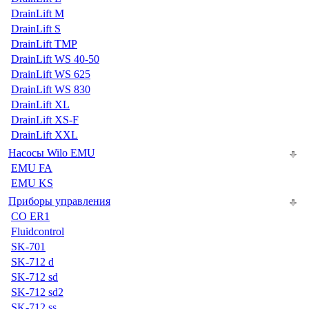
DrainLift M
DrainLift S
DrainLift TMP
DrainLift WS 40-50
DrainLift WS 625
DrainLift WS 830
DrainLift XL
DrainLift XS-F
DrainLift XXL
Насосы Wilo EMU
EMU FA
EMU KS
Приборы управления
CO ER1
Fluidcontrol
SK-701
SK-712 d
SK-712 sd
SK-712 sd2
SK-712 ss