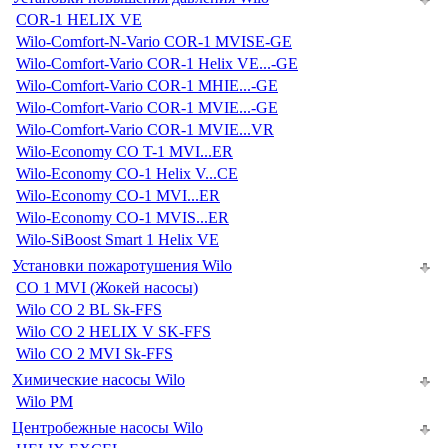
COR-1 HELIX VE
Wilo-Comfort-N-Vario COR-1 MVISE-GE
Wilo-Comfort-Vario COR-1 Helix VE...-GE
Wilo-Comfort-Vario COR-1 MHIE...-GE
Wilo-Comfort-Vario COR-1 MVIE...-GE
Wilo-Comfort-Vario COR-1 MVIE...VR
Wilo-Economy CO T-1 MVI...ER
Wilo-Economy CO-1 Helix V...CE
Wilo-Economy CO-1 MVI...ER
Wilo-Economy CO-1 MVIS...ER
Wilo-SiBoost Smart 1 Helix VE
Установки пожаротушения Wilo
CO 1 MVI (Жокей насосы)
Wilo CO 2 BL Sk-FFS
Wilo CO 2 HELIX V SK-FFS
Wilo CO 2 MVI Sk-FFS
Химические насосы Wilo
Wilo PM
Центробежные насосы Wilo