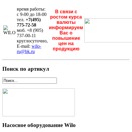
время работы:
В связи с
с 9-00 до 18-00
ростом курса
тел.
+7(495)
валюты
775-72-58
информируем
моб. +8 (905)
Вас о
737-00-11
повышение
круглосуточно,
цен на
E-mail:
wilo-
продукцию
ru@bk.ru
Поиск по артикул
Насосное оборудование Wilo