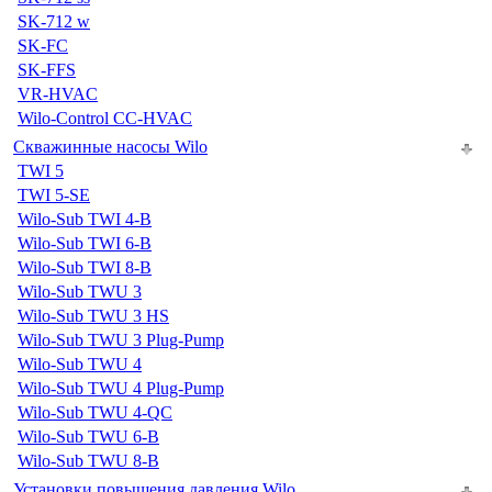
SK-712 w
SK-FC
SK-FFS
VR-HVAC
Wilo-Control CC-HVAC
Скважинные насосы Wilo
TWI 5
TWI 5-SE
Wilo-Sub TWI 4-B
Wilo-Sub TWI 6-B
Wilo-Sub TWI 8-B
Wilo-Sub TWU 3
Wilo-Sub TWU 3 HS
Wilo-Sub TWU 3 Plug-Pump
Wilo-Sub TWU 4
Wilo-Sub TWU 4 Plug-Pump
Wilo-Sub TWU 4-QC
Wilo-Sub TWU 6-B
Wilo-Sub TWU 8-B
Установки повышения давления Wilo