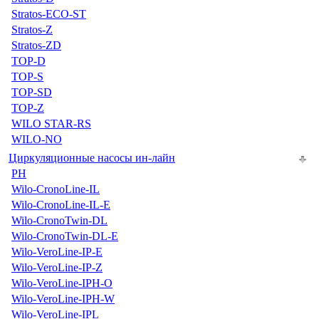
Stratos-ECO-ST
Stratos-Z
Stratos-ZD
TOP-D
TOP-S
TOP-SD
TOP-Z
WILO STAR-RS
WILO-NO
Циркуляционные насосы ин-лайн
PH
Wilo-CronoLine-IL
Wilo-CronoLine-IL-E
Wilo-CronoTwin-DL
Wilo-CronoTwin-DL-E
Wilo-VeroLine-IP-E
Wilo-VeroLine-IP-Z
Wilo-VeroLine-IPH-O
Wilo-VeroLine-IPH-W
Wilo-VeroLine-IPL