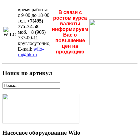
время работы:
В связи с
с 9-00 до 18-00
ростом курса
тел.
+7(495)
валюты
775-72-58
информируем
моб. +8 (905)
Вас о
737-00-11
повышение
круглосуточно,
цен на
E-mail:
wilo-
продукцию
ru@bk.ru
Поиск по артикул
Насосное оборудование Wilo