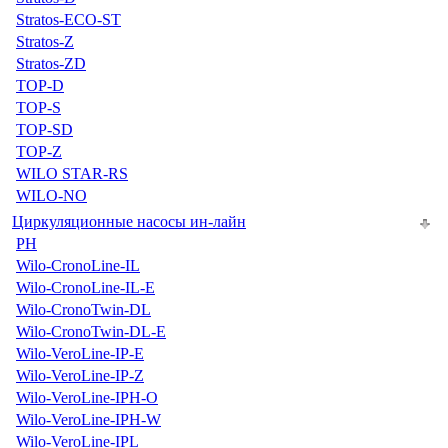
Stratos-ECO-ST
Stratos-Z
Stratos-ZD
TOP-D
TOP-S
TOP-SD
TOP-Z
WILO STAR-RS
WILO-NO
Циркуляционные насосы ин-лайн
PH
Wilo-CronoLine-IL
Wilo-CronoLine-IL-E
Wilo-CronoTwin-DL
Wilo-CronoTwin-DL-E
Wilo-VeroLine-IP-E
Wilo-VeroLine-IP-Z
Wilo-VeroLine-IPH-O
Wilo-VeroLine-IPH-W
Wilo-VeroLine-IPL