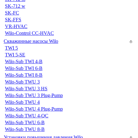
SK-712 w
SK-FC
SK-FFS
VR-HVAC
Wilo-Control CC-HVAC
Скважинные насосы Wilo
TWI 5
TWI 5-SE
Wilo-Sub TWI 4-B
Wilo-Sub TWI 6-B
Wilo-Sub TWI 8-B
Wilo-Sub TWU 3
Wilo-Sub TWU 3 HS
Wilo-Sub TWU 3 Plug-Pump
Wilo-Sub TWU 4
Wilo-Sub TWU 4 Plug-Pump
Wilo-Sub TWU 4-QC
Wilo-Sub TWU 6-B
Wilo-Sub TWU 8-B
Установки повышения давления Wilo