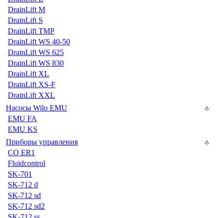
DrainLift M
DrainLift S
DrainLift TMP
DrainLift WS 40-50
DrainLift WS 625
DrainLift WS 830
DrainLift XL
DrainLift XS-F
DrainLift XXL
Насосы Wilo EMU
EMU FA
EMU KS
Приборы управления
CO ER1
Fluidcontrol
SK-701
SK-712 d
SK-712 sd
SK-712 sd2
SK-712 ss