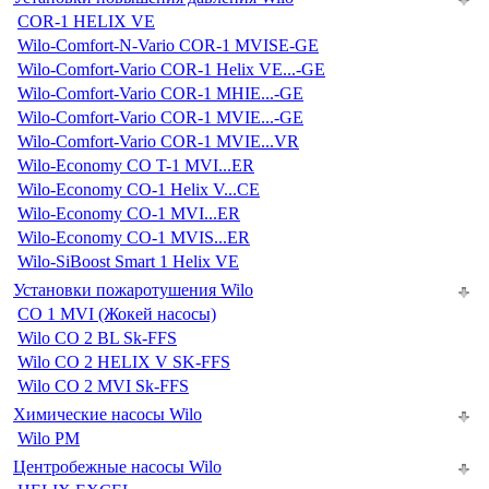
COR-1 HELIX VE
Wilo-Comfort-N-Vario COR-1 MVISE-GE
Wilo-Comfort-Vario COR-1 Helix VE...-GE
Wilo-Comfort-Vario COR-1 MHIE...-GE
Wilo-Comfort-Vario COR-1 MVIE...-GE
Wilo-Comfort-Vario COR-1 MVIE...VR
Wilo-Economy CO T-1 MVI...ER
Wilo-Economy CO-1 Helix V...CE
Wilo-Economy CO-1 MVI...ER
Wilo-Economy CO-1 MVIS...ER
Wilo-SiBoost Smart 1 Helix VE
Установки пожаротушения Wilo
CO 1 MVI (Жокей насосы)
Wilo CO 2 BL Sk-FFS
Wilo CO 2 HELIX V SK-FFS
Wilo CO 2 MVI Sk-FFS
Химические насосы Wilo
Wilo PM
Центробежные насосы Wilo