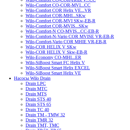
Wilo-Comfort CO-COR-MVI...CC
Wilo-Comfort COR Helix VE...VR
Wilo-Comfort COR-MHI...SKw
Wilo-Comfort COR-MVI SKw-EB-R
Wilo-Comfort COR-MVIS...SKw
Wilo-Comfort-N CO-MVIS...CC-EB-R
Wilo-Comfort-N-Vario COR MVISE VR-EB-R
Wilo-Comfort-Vario COR MHIE VR-EB-R
Wilo-COR HELIX V SKw
Wilo-COR HELIX V Skw-EB-R
Wilo-Economy CO-MHI...ER
Wilo-SiBoost Smart FC Helix V
Wilo-SiBoost Smart Helix EXCEL
Wilo-SiBoost Smart Helix VE
Насосы Wilo Drain
Drain LPC
Drain MTC
Drain MTS
Drain STS 40
Drain STS 65
Drain TC 40
Drain TM - TMW 32
Drain TMR 32
Drain TMT, TMC