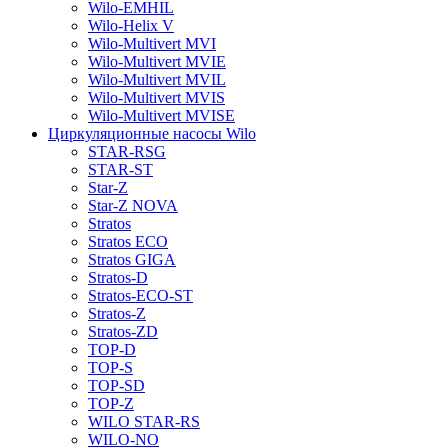
Wilo-EMHIL
Wilo-Helix V
Wilo-Multivert MVI
Wilo-Multivert MVIE
Wilo-Multivert MVIL
Wilo-Multivert MVIS
Wilo-Multivert MVISE
Циркуляционные насосы Wilo
STAR-RSG
STAR-ST
Star-Z
Star-Z NOVA
Stratos
Stratos ECO
Stratos GIGA
Stratos-D
Stratos-ECO-ST
Stratos-Z
Stratos-ZD
TOP-D
TOP-S
TOP-SD
TOP-Z
WILO STAR-RS
WILO-NO