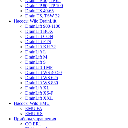
Drain TP 50, TP 65
Drain TP 80, TP 100
Drain TS 40-65
Drain TS, TSW 32
Насосы Wilo DrainLift
DrainLift 900-1100
DrainLift BOX
DrainLift CON
DrainLift FTS
DrainLift KH 32
DrainLift L
DrainLift M
DrainLift S
DrainLift TMP
DrainLift WS 40-50
DrainLift WS 625
DrainLift WS 830
DrainLift XL
DrainLift XS-F
DrainLift XXL
Насосы Wilo EMU
EMU FA
EMU KS
Приборы управления
CO ER1