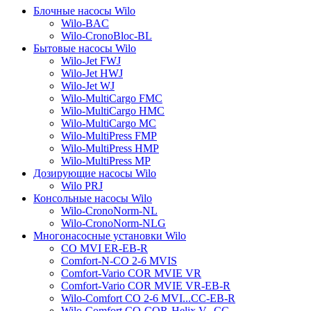
Блочные насосы Wilo
Wilo-BAC
Wilo-CronoBloc-BL
Бытовые насосы Wilo
Wilo-Jet FWJ
Wilo-Jet HWJ
Wilo-Jet WJ
Wilo-MultiCargo FMC
Wilo-MultiCargo HMC
Wilo-MultiCargo MC
Wilo-MultiPress FMP
Wilo-MultiPress HMP
Wilo-MultiPress MP
Дозирующие насосы Wilo
Wilo PRJ
Консольные насосы Wilo
Wilo-CronoNorm-NL
Wilo-CronoNorm-NLG
Многонасосные установки Wilo
CO MVI ER-EB-R
Comfort-N-CO 2-6 MVIS
Comfort-Vario COR MVIE VR
Comfort-Vario COR MVIE VR-EB-R
Wilo-Comfort CO 2-6 MVI...CC-EB-R
Wilo-Comfort CO-COR-Helix V...CC