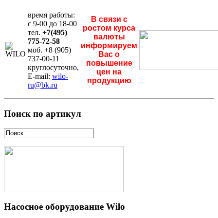
время работы:
В связи с
с 9-00 до 18-00
ростом курса
тел.
+7(495)
валюты
775-72-58
информируем
моб. +8 (905)
Вас о
737-00-11
повышение
круглосуточно,
цен на
E-mail:
wilo-
продукцию
ru@bk.ru
Поиск по артикул
Насосное оборудование Wilo