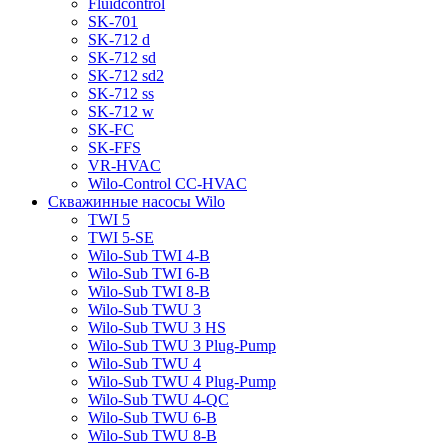
Fluidcontrol
SK-701
SK-712 d
SK-712 sd
SK-712 sd2
SK-712 ss
SK-712 w
SK-FC
SK-FFS
VR-HVAC
Wilo-Control CC-HVAC
Скважинные насосы Wilo
TWI 5
TWI 5-SE
Wilo-Sub TWI 4-B
Wilo-Sub TWI 6-B
Wilo-Sub TWI 8-B
Wilo-Sub TWU 3
Wilo-Sub TWU 3 HS
Wilo-Sub TWU 3 Plug-Pump
Wilo-Sub TWU 4
Wilo-Sub TWU 4 Plug-Pump
Wilo-Sub TWU 4-QC
Wilo-Sub TWU 6-B
Wilo-Sub TWU 8-B