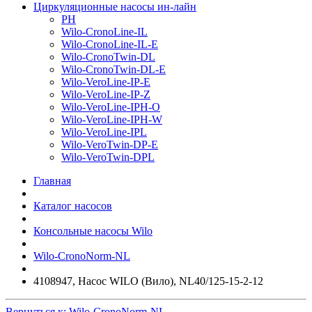
Циркуляционные насосы ин-лайн
PH
Wilo-CronoLine-IL
Wilo-CronoLine-IL-E
Wilo-CronoTwin-DL
Wilo-CronoTwin-DL-E
Wilo-VeroLine-IP-E
Wilo-VeroLine-IP-Z
Wilo-VeroLine-IPH-O
Wilo-VeroLine-IPH-W
Wilo-VeroLine-IPL
Wilo-VeroTwin-DP-E
Wilo-VeroTwin-DPL
Главная
Каталог насосов
Консольные насосы Wilo
Wilo-CronoNorm-NL
4108947, Насос WILO (Вило), NL40/125-15-2-12
Вернуться к: Wilo-CronoNorm-NL