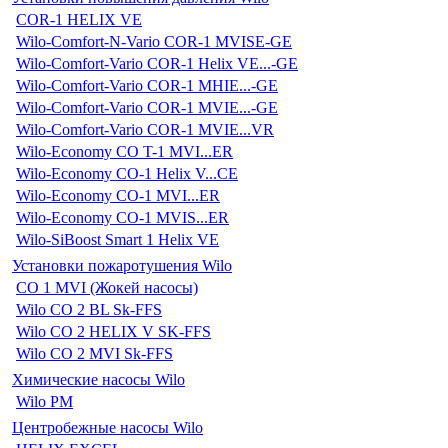
COR-1 HELIX VE
Wilo-Comfort-N-Vario COR-1 MVISE-GE
Wilo-Comfort-Vario COR-1 Helix VE...-GE
Wilo-Comfort-Vario COR-1 MHIE...-GE
Wilo-Comfort-Vario COR-1 MVIE...-GE
Wilo-Comfort-Vario COR-1 MVIE...VR
Wilo-Economy CO T-1 MVI...ER
Wilo-Economy CO-1 Helix V...CE
Wilo-Economy CO-1 MVI...ER
Wilo-Economy CO-1 MVIS...ER
Wilo-SiBoost Smart 1 Helix VE
Установки пожаротушения Wilo
CO 1 MVI (Жокей насосы)
Wilo CO 2 BL Sk-FFS
Wilo CO 2 HELIX V SK-FFS
Wilo CO 2 MVI Sk-FFS
Химические насосы Wilo
Wilo PM
Центробежные насосы Wilo