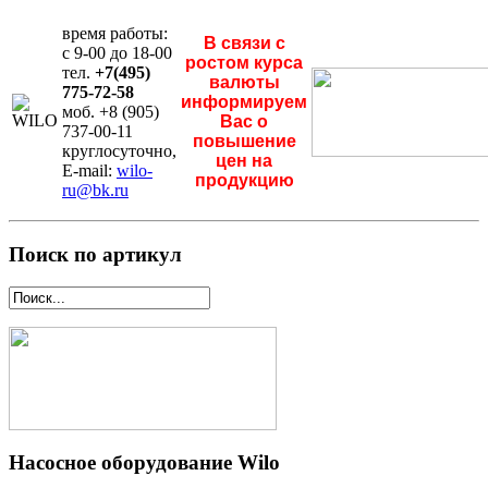
время работы:
В связи с
с 9-00 до 18-00
ростом курса
тел.
+7(495)
валюты
775-72-58
информируем
моб. +8 (905)
Вас о
737-00-11
повышение
круглосуточно,
цен на
E-mail:
wilo-
продукцию
ru@bk.ru
Поиск по артикул
Насосное оборудование Wilo