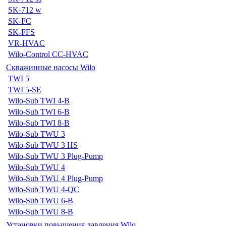
SK-712 w
SK-FC
SK-FFS
VR-HVAC
Wilo-Control CC-HVAC
Скважинные насосы Wilo
TWI 5
TWI 5-SE
Wilo-Sub TWI 4-B
Wilo-Sub TWI 6-B
Wilo-Sub TWI 8-B
Wilo-Sub TWU 3
Wilo-Sub TWU 3 HS
Wilo-Sub TWU 3 Plug-Pump
Wilo-Sub TWU 4
Wilo-Sub TWU 4 Plug-Pump
Wilo-Sub TWU 4-QC
Wilo-Sub TWU 6-B
Wilo-Sub TWU 8-B
Установки повышения давления Wilo