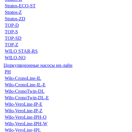
Stratos-ECO-ST
Stratos-Z
Stratos-ZD
TOP-D
TOP-S
TOP-SD
TOP-Z
WILO STAR-RS
WILO-NO
Циркуляционные насосы ин-лайн
PH
Wilo-CronoLine-IL
Wilo-CronoLine-IL-E
Wilo-CronoTwin-DL
Wilo-CronoTwin-DL-E
Wilo-VeroLine-IP-E
Wilo-VeroLine-IP-Z
Wilo-VeroLine-IPH-O
Wilo-VeroLine-IPH-W
Wilo-VeroLine-IPL