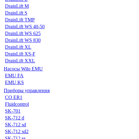
DrainLift M
DrainLift S
DrainLift TMP
DrainLift WS 40-50
DrainLift WS 625
DrainLift WS 830
DrainLift XL
DrainLift XS-F
DrainLift XXL
Насосы Wilo EMU
EMU FA
EMU KS
Приборы управления
CO ER1
Fluidcontrol
SK-701
SK-712 d
SK-712 sd
SK-712 sd2
SK-712 ss