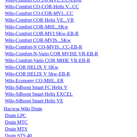
Wilo-Comfort CO-COR-Helix V...CC
Wilo-Comfort CO-COR-MVI...CC
Wilo-Comfort COR Helix VE...VR
Wilo-Comfort COR-MHI...SKw
Wilo-Comfort COR-MVI SKw-EB-R
Wilo-Comfort COR-MVIS...SKw
Wilo-Comfort-N CO-MVIS...CC-EB-R
Wilo-Comfort-N-Vario COR MVISE VR-EB-R
Wilo-Comfort-Vario COR MHIE VR-EB-R
Wilo-COR HELIX V SKw
Wilo-COR HELIX V Skw-EB-R
Wilo-Economy CO-MHI...ER
Wilo-SiBoost Smart FC Helix V
Wilo-SiBoost Smart Helix EXCEL
Wilo-SiBoost Smart Helix VE
Насосы Wilo Drain
Drain LPC
Drain MTC
Drain MTS
Drain STS 40