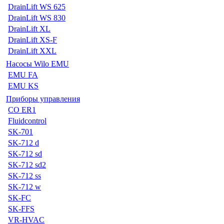
DrainLift WS 625
DrainLift WS 830
DrainLift XL
DrainLift XS-F
DrainLift XXL
Насосы Wilo EMU
EMU FA
EMU KS
Приборы управления
CO ER1
Fluidcontrol
SK-701
SK-712 d
SK-712 sd
SK-712 sd2
SK-712 ss
SK-712 w
SK-FC
SK-FFS
VR-HVAC