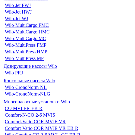
Wilo-Jet FWJ
Wilo-Jet HWJ
Wilo-Jet WJ
Wilo-MultiCargo FMC
Wilo-MultiCargo HMC
Wilo-MultiCargo MC
Wilo-MultiPress FMP
Wilo-MultiPress HMP
Wilo-MultiPress MP
Дозирующие насосы Wilo
Wilo PRJ
Консольные насосы Wilo
Wilo-CronoNorm-NL
Wilo-CronoNorm-NLG
Многонасосные установки Wilo
CO MVI ER-EB-R
Comfort-N-CO 2-6 MVIS
Comfort-Vario COR MVIE VR
Comfort-Vario COR MVIE VR-EB-R
Wilo-Comfort CO 2-6 MVI...CC-EB-R