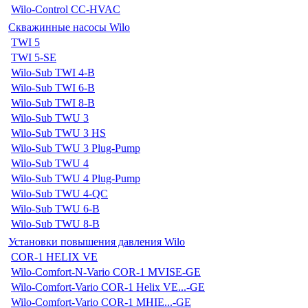
Wilo-Control CC-HVAC
Скважинные насосы Wilo
TWI 5
TWI 5-SE
Wilo-Sub TWI 4-B
Wilo-Sub TWI 6-B
Wilo-Sub TWI 8-B
Wilo-Sub TWU 3
Wilo-Sub TWU 3 HS
Wilo-Sub TWU 3 Plug-Pump
Wilo-Sub TWU 4
Wilo-Sub TWU 4 Plug-Pump
Wilo-Sub TWU 4-QC
Wilo-Sub TWU 6-B
Wilo-Sub TWU 8-B
Установки повышения давления Wilo
COR-1 HELIX VE
Wilo-Comfort-N-Vario COR-1 MVISE-GE
Wilo-Comfort-Vario COR-1 Helix VE...-GE
Wilo-Comfort-Vario COR-1 MHIE...-GE