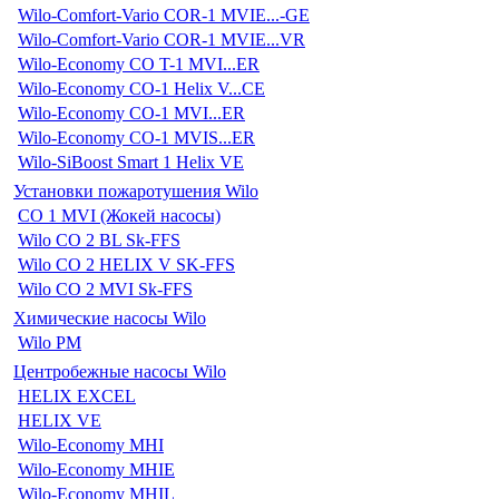
Wilo-Comfort-Vario COR-1 MVIE...-GE
Wilo-Comfort-Vario COR-1 MVIE...VR
Wilo-Economy CO T-1 MVI...ER
Wilo-Economy CO-1 Helix V...CE
Wilo-Economy CO-1 MVI...ER
Wilo-Economy CO-1 MVIS...ER
Wilo-SiBoost Smart 1 Helix VE
Установки пожаротушения Wilo
CO 1 MVI (Жокей насосы)
Wilo CO 2 BL Sk-FFS
Wilo CO 2 HELIX V SK-FFS
Wilo CO 2 MVI Sk-FFS
Химические насосы Wilo
Wilo PM
Центробежные насосы Wilo
HELIX EXCEL
HELIX VE
Wilo-Economy MHI
Wilo-Economy MHIE
Wilo-Economy MHIL