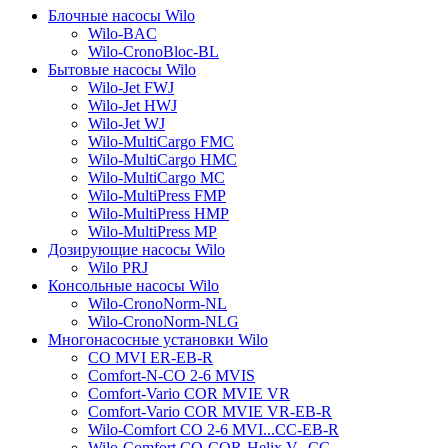
Блочные насосы Wilo
Wilo-BAC
Wilo-CronoBloc-BL
Бытовые насосы Wilo
Wilo-Jet FWJ
Wilo-Jet HWJ
Wilo-Jet WJ
Wilo-MultiCargo FMC
Wilo-MultiCargo HMC
Wilo-MultiCargo MC
Wilo-MultiPress FMP
Wilo-MultiPress HMP
Wilo-MultiPress MP
Дозирующие насосы Wilo
Wilo PRJ
Консольные насосы Wilo
Wilo-CronoNorm-NL
Wilo-CronoNorm-NLG
Многонасосные установки Wilo
CO MVI ER-EB-R
Comfort-N-CO 2-6 MVIS
Comfort-Vario COR MVIE VR
Comfort-Vario COR MVIE VR-EB-R
Wilo-Comfort CO 2-6 MVI...CC-EB-R
Wilo-Comfort CO-COR-Helix V...CC