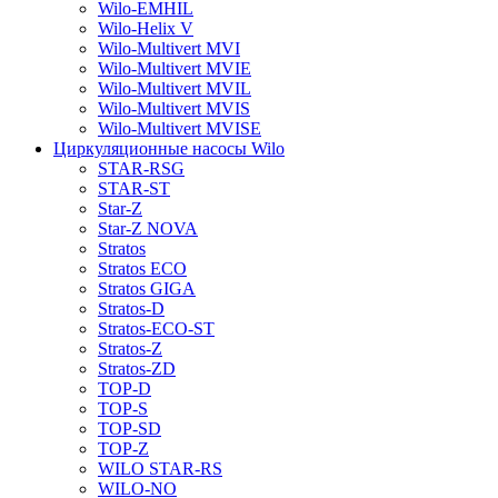
Wilo-EMHIL
Wilo-Helix V
Wilo-Multivert MVI
Wilo-Multivert MVIE
Wilo-Multivert MVIL
Wilo-Multivert MVIS
Wilo-Multivert MVISE
Циркуляционные насосы Wilo
STAR-RSG
STAR-ST
Star-Z
Star-Z NOVA
Stratos
Stratos ECO
Stratos GIGA
Stratos-D
Stratos-ECO-ST
Stratos-Z
Stratos-ZD
TOP-D
TOP-S
TOP-SD
TOP-Z
WILO STAR-RS
WILO-NO