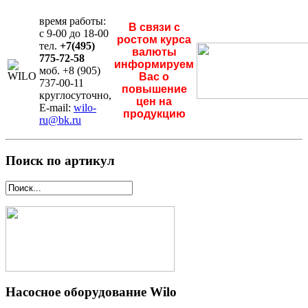
время работы:
В связи с
с 9-00 до 18-00
ростом курса
тел.
+7(495)
валюты
775-72-58
информируем
моб. +8 (905)
Вас о
737-00-11
повышение
круглосуточно,
цен на
E-mail:
wilo-
продукцию
ru@bk.ru
Поиск по артикул
Насосное оборудование Wilo