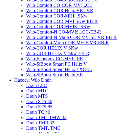
Wilo-Comfort CO-COR-MVI...CC
Wilo-Comfort COR Helix VE...VR
Wilo-Comfort COR-MHI...SKw
Wilo-Comfort COR-MVI SKw-EB-R
Wilo-Comfort COR-MVIS...SKw
Wilo-Comfort-N CO-MVIS...CC-EB-R
Wilo-Comfort-N-Vario COR MVISE VR-EB-R
Wilo-Comfort-Vario COR MHIE VR-EB-R
Wilo-COR HELIX V SKw
Wilo-COR HELIX V Skw-EB-R
Wilo-Economy CO-MHI...ER
Wilo-SiBoost Smart FC Helix V
Wilo-SiBoost Smart Helix EXCEL
Wilo-SiBoost Smart Helix VE
Насосы Wilo Drain
Drain LPC
Drain MTC
Drain MTS
Drain STS 40
Drain STS 65
Drain TC 40
Drain TM - TMW 32
Drain TMR 32
Drain TMT, TMC