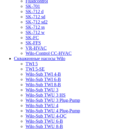
Fluidcontrol
SK-701
SK-712 d
SK-712 sd
SK-712 sd2
SK-712 ss
SK-712 w
SK-FC
SK-FFS
VR-HVAC
Wilo-Control CC-HVAC
Скважинные насосы Wilo
TWI 5
TWI 5-SE
Wilo-Sub TWI 4-B
Wilo-Sub TWI 6-B
Wilo-Sub TWI 8-B
Wilo-Sub TWU 3
Wilo-Sub TWU 3 HS
Wilo-Sub TWU 3 Plug-Pump
Wilo-Sub TWU 4
Wilo-Sub TWU 4 Plug-Pump
Wilo-Sub TWU 4-QC
Wilo-Sub TWU 6-B
Wilo-Sub TWU 8-B