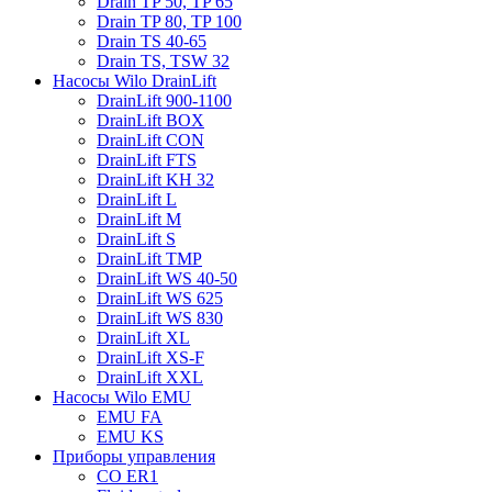
Drain TP 50, TP 65
Drain TP 80, TP 100
Drain TS 40-65
Drain TS, TSW 32
Насосы Wilo DrainLift
DrainLift 900-1100
DrainLift BOX
DrainLift CON
DrainLift FTS
DrainLift KH 32
DrainLift L
DrainLift M
DrainLift S
DrainLift TMP
DrainLift WS 40-50
DrainLift WS 625
DrainLift WS 830
DrainLift XL
DrainLift XS-F
DrainLift XXL
Насосы Wilo EMU
EMU FA
EMU KS
Приборы управления
CO ER1