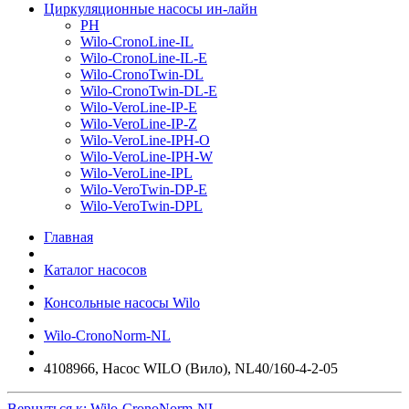
Циркуляционные насосы ин-лайн
PH
Wilo-CronoLine-IL
Wilo-CronoLine-IL-E
Wilo-CronoTwin-DL
Wilo-CronoTwin-DL-E
Wilo-VeroLine-IP-E
Wilo-VeroLine-IP-Z
Wilo-VeroLine-IPH-O
Wilo-VeroLine-IPH-W
Wilo-VeroLine-IPL
Wilo-VeroTwin-DP-E
Wilo-VeroTwin-DPL
Главная
Каталог насосов
Консольные насосы Wilo
Wilo-CronoNorm-NL
4108966, Насос WILO (Вило), NL40/160-4-2-05
Вернуться к: Wilo-CronoNorm-NL