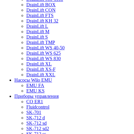
DrainLift BOX
DrainLift CON
DrainLift FTS
DrainLift KH 32
DrainLift L
DrainLift M
DrainLift S
DrainLift TMP
DrainLift WS 40-50
DrainLift WS 625
DrainLift WS 830
DrainLift XL
DrainLift XS-F
DrainLift XXL
Насосы Wilo EMU
EMU FA
EMU KS
Приборы управления
CO ER1
Fluidcontrol
SK-701
SK-712 d
SK-712 sd
SK-712 sd2
SK-712 ss