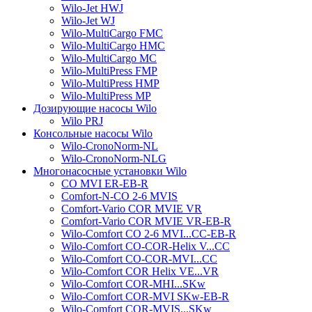
Wilo-Jet HWJ
Wilo-Jet WJ
Wilo-MultiCargo FMC
Wilo-MultiCargo HMC
Wilo-MultiCargo MC
Wilo-MultiPress FMP
Wilo-MultiPress HMP
Wilo-MultiPress MP
Дозирующие насосы Wilo
Wilo PRJ
Консольные насосы Wilo
Wilo-CronoNorm-NL
Wilo-CronoNorm-NLG
Многонасосные установки Wilo
CO MVI ER-EB-R
Comfort-N-CO 2-6 MVIS
Comfort-Vario COR MVIE VR
Comfort-Vario COR MVIE VR-EB-R
Wilo-Comfort CO 2-6 MVI...CC-EB-R
Wilo-Comfort CO-COR-Helix V...CC
Wilo-Comfort CO-COR-MVI...CC
Wilo-Comfort COR Helix VE...VR
Wilo-Comfort COR-MHI...SKw
Wilo-Comfort COR-MVI SKw-EB-R
Wilo-Comfort COR-MVIS...SKw