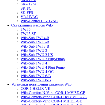
SK-712 w
SK-FC
SK-FFS
VR-HVAC
Wilo-Control CC-HVAC
Скважинные насосы Wilo
TWI 5
TWI 5-SE
Wilo-Sub TWI 4-B
Wilo-Sub TWI 6-B
Wilo-Sub TWI 8-B
Wilo-Sub TWU 3
Wilo-Sub TWU 3 HS
Wilo-Sub TWU 3 Plug-Pump
Wilo-Sub TWU 4
Wilo-Sub TWU 4 Plug-Pump
Wilo-Sub TWU 4-QC
Wilo-Sub TWU 6-B
Wilo-Sub TWU 8-B
Установки повышения давления Wilo
COR-1 HELIX VE
Wilo-Comfort-N-Vario COR-1 MVISE-GE
Wilo-Comfort-Vario COR-1 Helix VE...-GE
Wilo-Comfort-Vario COR-1 MHIE...-GE