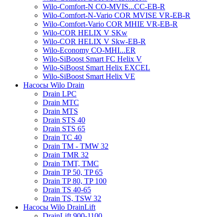
Wilo-Comfort-N CO-MVIS...CC-EB-R
Wilo-Comfort-N-Vario COR MVISE VR-EB-R
Wilo-Comfort-Vario COR MHIE VR-EB-R
Wilo-COR HELIX V SKw
Wilo-COR HELIX V Skw-EB-R
Wilo-Economy CO-MHI...ER
Wilo-SiBoost Smart FC Helix V
Wilo-SiBoost Smart Helix EXCEL
Wilo-SiBoost Smart Helix VE
Насосы Wilo Drain
Drain LPC
Drain MTC
Drain MTS
Drain STS 40
Drain STS 65
Drain TC 40
Drain TM - TMW 32
Drain TMR 32
Drain TMT, TMC
Drain TP 50, TP 65
Drain TP 80, TP 100
Drain TS 40-65
Drain TS, TSW 32
Насосы Wilo DrainLift
DrainLift 900-1100