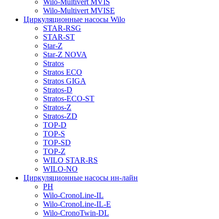
Wilo-Multivert MVIS
Wilo-Multivert MVISE
Циркуляционные насосы Wilo
STAR-RSG
STAR-ST
Star-Z
Star-Z NOVA
Stratos
Stratos ECO
Stratos GIGA
Stratos-D
Stratos-ECO-ST
Stratos-Z
Stratos-ZD
TOP-D
TOP-S
TOP-SD
TOP-Z
WILO STAR-RS
WILO-NO
Циркуляционные насосы ин-лайн
PH
Wilo-CronoLine-IL
Wilo-CronoLine-IL-E
Wilo-CronoTwin-DL