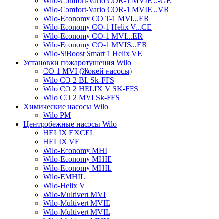
Wilo-Comfort-Vario COR-1 MVIE...-GE
Wilo-Comfort-Vario COR-1 MVIE...VR
Wilo-Economy CO T-1 MVI...ER
Wilo-Economy CO-1 Helix V...CE
Wilo-Economy CO-1 MVI...ER
Wilo-Economy CO-1 MVIS...ER
Wilo-SiBoost Smart 1 Helix VE
Установки пожаротушения Wilo
CO 1 MVI (Жокей насосы)
Wilo CO 2 BL Sk-FFS
Wilo CO 2 HELIX V SK-FFS
Wilo CO 2 MVI Sk-FFS
Химические насосы Wilo
Wilo PM
Центробежные насосы Wilo
HELIX EXCEL
HELIX VE
Wilo-Economy MHI
Wilo-Economy MHIE
Wilo-Economy MHIL
Wilo-EMHIL
Wilo-Helix V
Wilo-Multivert MVI
Wilo-Multivert MVIE
Wilo-Multivert MVIL