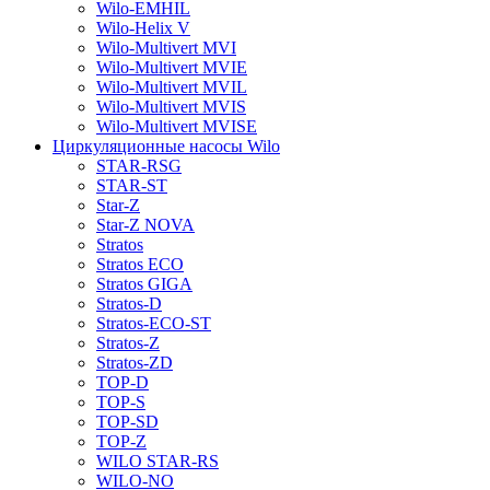
Wilo-EMHIL
Wilo-Helix V
Wilo-Multivert MVI
Wilo-Multivert MVIE
Wilo-Multivert MVIL
Wilo-Multivert MVIS
Wilo-Multivert MVISE
Циркуляционные насосы Wilo
STAR-RSG
STAR-ST
Star-Z
Star-Z NOVA
Stratos
Stratos ECO
Stratos GIGA
Stratos-D
Stratos-ECO-ST
Stratos-Z
Stratos-ZD
TOP-D
TOP-S
TOP-SD
TOP-Z
WILO STAR-RS
WILO-NO