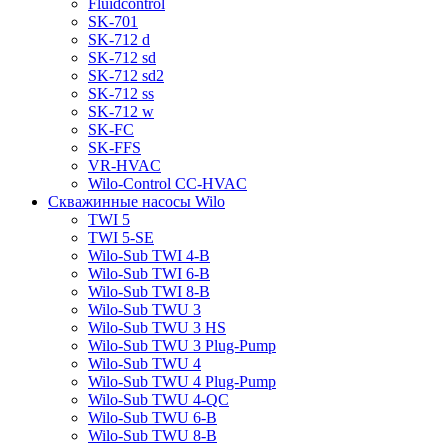
Fluidcontrol
SK-701
SK-712 d
SK-712 sd
SK-712 sd2
SK-712 ss
SK-712 w
SK-FC
SK-FFS
VR-HVAC
Wilo-Control CC-HVAC
Скважинные насосы Wilo
TWI 5
TWI 5-SE
Wilo-Sub TWI 4-B
Wilo-Sub TWI 6-B
Wilo-Sub TWI 8-B
Wilo-Sub TWU 3
Wilo-Sub TWU 3 HS
Wilo-Sub TWU 3 Plug-Pump
Wilo-Sub TWU 4
Wilo-Sub TWU 4 Plug-Pump
Wilo-Sub TWU 4-QC
Wilo-Sub TWU 6-B
Wilo-Sub TWU 8-B