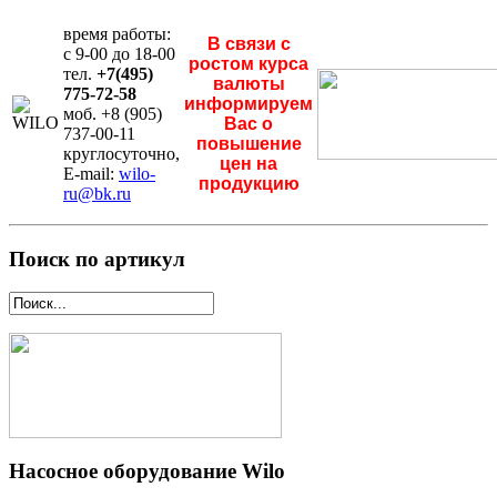
время работы:
В связи с
с 9-00 до 18-00
ростом курса
тел.
+7(495)
валюты
775-72-58
информируем
моб. +8 (905)
Вас о
737-00-11
повышение
круглосуточно,
цен на
E-mail:
wilo-
продукцию
ru@bk.ru
Поиск по артикул
Насосное оборудование Wilo