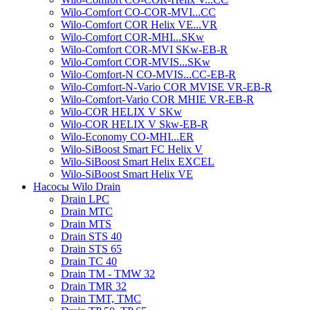
Wilo-Comfort CO-COR-MVI...CC
Wilo-Comfort COR Helix VE...VR
Wilo-Comfort COR-MHI...SKw
Wilo-Comfort COR-MVI SKw-EB-R
Wilo-Comfort COR-MVIS...SKw
Wilo-Comfort-N CO-MVIS...CC-EB-R
Wilo-Comfort-N-Vario COR MVISE VR-EB-R
Wilo-Comfort-Vario COR MHIE VR-EB-R
Wilo-COR HELIX V SKw
Wilo-COR HELIX V Skw-EB-R
Wilo-Economy CO-MHI...ER
Wilo-SiBoost Smart FC Helix V
Wilo-SiBoost Smart Helix EXCEL
Wilo-SiBoost Smart Helix VE
Насосы Wilo Drain
Drain LPC
Drain MTC
Drain MTS
Drain STS 40
Drain STS 65
Drain TC 40
Drain TM - TMW 32
Drain TMR 32
Drain TMT, TMC