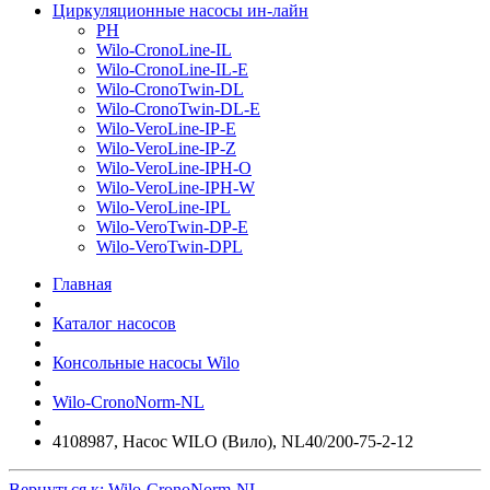
Циркуляционные насосы ин-лайн
PH
Wilo-CronoLine-IL
Wilo-CronoLine-IL-E
Wilo-CronoTwin-DL
Wilo-CronoTwin-DL-E
Wilo-VeroLine-IP-E
Wilo-VeroLine-IP-Z
Wilo-VeroLine-IPH-O
Wilo-VeroLine-IPH-W
Wilo-VeroLine-IPL
Wilo-VeroTwin-DP-E
Wilo-VeroTwin-DPL
Главная
Каталог насосов
Консольные насосы Wilo
Wilo-CronoNorm-NL
4108987, Насос WILO (Вило), NL40/200-75-2-12
Вернуться к: Wilo-CronoNorm-NL