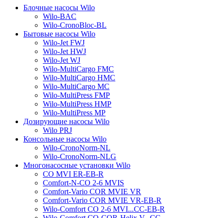
Блочные насосы Wilo
Wilo-BAC
Wilo-CronoBloc-BL
Бытовые насосы Wilo
Wilo-Jet FWJ
Wilo-Jet HWJ
Wilo-Jet WJ
Wilo-MultiCargo FMC
Wilo-MultiCargo HMC
Wilo-MultiCargo MC
Wilo-MultiPress FMP
Wilo-MultiPress HMP
Wilo-MultiPress MP
Дозирующие насосы Wilo
Wilo PRJ
Консольные насосы Wilo
Wilo-CronoNorm-NL
Wilo-CronoNorm-NLG
Многонасосные установки Wilo
CO MVI ER-EB-R
Comfort-N-CO 2-6 MVIS
Comfort-Vario COR MVIE VR
Comfort-Vario COR MVIE VR-EB-R
Wilo-Comfort CO 2-6 MVI...CC-EB-R
Wilo-Comfort CO-COR-Helix V...CC