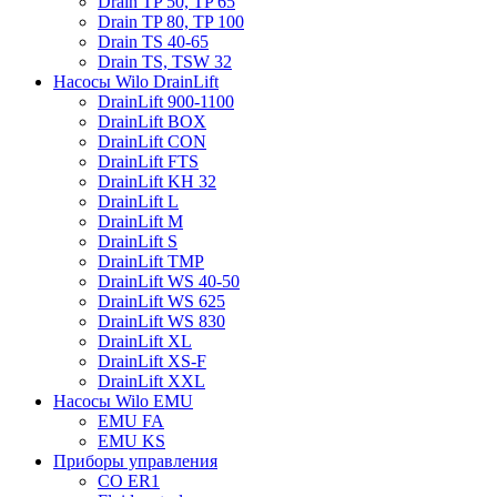
Drain TP 50, TP 65
Drain TP 80, TP 100
Drain TS 40-65
Drain TS, TSW 32
Насосы Wilo DrainLift
DrainLift 900-1100
DrainLift BOX
DrainLift CON
DrainLift FTS
DrainLift KH 32
DrainLift L
DrainLift M
DrainLift S
DrainLift TMP
DrainLift WS 40-50
DrainLift WS 625
DrainLift WS 830
DrainLift XL
DrainLift XS-F
DrainLift XXL
Насосы Wilo EMU
EMU FA
EMU KS
Приборы управления
CO ER1