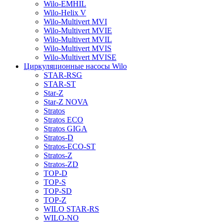
Wilo-EMHIL
Wilo-Helix V
Wilo-Multivert MVI
Wilo-Multivert MVIE
Wilo-Multivert MVIL
Wilo-Multivert MVIS
Wilo-Multivert MVISE
Циркуляционные насосы Wilo
STAR-RSG
STAR-ST
Star-Z
Star-Z NOVA
Stratos
Stratos ECO
Stratos GIGA
Stratos-D
Stratos-ECO-ST
Stratos-Z
Stratos-ZD
TOP-D
TOP-S
TOP-SD
TOP-Z
WILO STAR-RS
WILO-NO