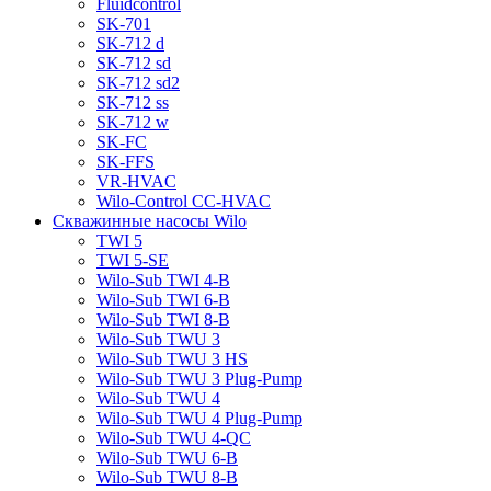
Fluidcontrol
SK-701
SK-712 d
SK-712 sd
SK-712 sd2
SK-712 ss
SK-712 w
SK-FC
SK-FFS
VR-HVAC
Wilo-Control CC-HVAC
Скважинные насосы Wilo
TWI 5
TWI 5-SE
Wilo-Sub TWI 4-B
Wilo-Sub TWI 6-B
Wilo-Sub TWI 8-B
Wilo-Sub TWU 3
Wilo-Sub TWU 3 HS
Wilo-Sub TWU 3 Plug-Pump
Wilo-Sub TWU 4
Wilo-Sub TWU 4 Plug-Pump
Wilo-Sub TWU 4-QC
Wilo-Sub TWU 6-B
Wilo-Sub TWU 8-B