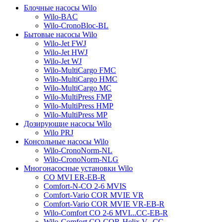
Блочные насосы Wilo
Wilo-BAC
Wilo-CronoBloc-BL
Бытовые насосы Wilo
Wilo-Jet FWJ
Wilo-Jet HWJ
Wilo-Jet WJ
Wilo-MultiCargo FMC
Wilo-MultiCargo HMC
Wilo-MultiCargo MC
Wilo-MultiPress FMP
Wilo-MultiPress HMP
Wilo-MultiPress MP
Дозирующие насосы Wilo
Wilo PRJ
Консольные насосы Wilo
Wilo-CronoNorm-NL
Wilo-CronoNorm-NLG
Многонасосные установки Wilo
CO MVI ER-EB-R
Comfort-N-CO 2-6 MVIS
Comfort-Vario COR MVIE VR
Comfort-Vario COR MVIE VR-EB-R
Wilo-Comfort CO 2-6 MVI...CC-EB-R
Wilo-Comfort CO-COR-Helix V...CC