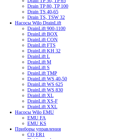
Drain TP 50, TP 65
Drain TP 80, TP 100
Drain TS 40-65
Drain TS, TSW 32
Насосы Wilo DrainLift
DrainLift 900-1100
DrainLift BOX
DrainLift CON
DrainLift FTS
DrainLift KH 32
DrainLift L
DrainLift M
DrainLift S
DrainLift TMP
DrainLift WS 40-50
DrainLift WS 625
DrainLift WS 830
DrainLift XL
DrainLift XS-F
DrainLift XXL
Насосы Wilo EMU
EMU FA
EMU KS
Приборы управления
CO ER1