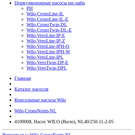
Циркуляционные насосы ин-лайн
PH
Wilo-CronoLine-IL
Wilo-CronoLine-IL-E
Wilo-CronoTwin-DL
Wilo-CronoTwin-DL-E
Wilo-VeroLine-IP-E
Wilo-VeroLine-IP-Z
Wilo-VeroLine-IPH-O
Wilo-VeroLine-IPH-W
Wilo-VeroLine-IPL
Wilo-VeroTwin-DP-E
Wilo-VeroTwin-DPL
Главная
Каталог насосов
Консольные насосы Wilo
Wilo-CronoNorm-NL
4109008, Насос WILO (Вило), NL40/250-11-2-05
Вернуться к: Wilo-CronoNorm-NL