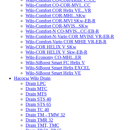
Wilo-Comfort CO-COR-MVI...CC
Wilo-Comfort COR Helix VE...VR
Wilo-Comfort COR-MHI...SKw
Wilo-Comfort COR-MVI SKw-EB-R
Wilo-Comfort COR-MVIS...SKw
Wilo-Comfort-N CO-MVIS...CC-EB-R
Wilo-Comfort-N-Vario COR MVISE VR-EB-R
Wilo-Comfort-Vario COR MHIE VR-EB-R
Wilo-COR HELIX V SKw
Wilo-COR HELIX V Skw-EB-R
Wilo-Economy CO-MHI...ER
Wilo-SiBoost Smart FC Helix V
Wilo-SiBoost Smart Helix EXCEL
Wilo-SiBoost Smart Helix VE
Насосы Wilo Drain
Drain LPC
Drain MTC
Drain MTS
Drain STS 40
Drain STS 65
Drain TC 40
Drain TM - TMW 32
Drain TMR 32
Drain TMT, TMC