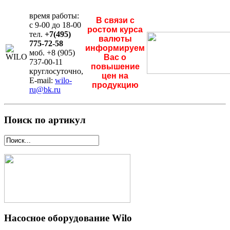
время работы:
В связи с
с 9-00 до 18-00
ростом курса
тел.
+7(495)
валюты
775-72-58
информируем
моб. +8 (905)
Вас о
737-00-11
повышение
круглосуточно,
цен на
E-mail:
wilo-
продукцию
ru@bk.ru
Поиск по артикул
Насосное оборудование Wilo