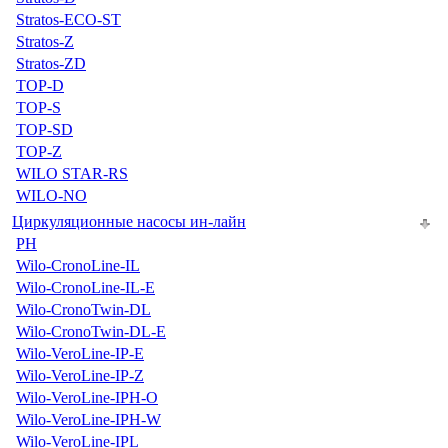
Stratos-ECO-ST
Stratos-Z
Stratos-ZD
TOP-D
TOP-S
TOP-SD
TOP-Z
WILO STAR-RS
WILO-NO
Циркуляционные насосы ин-лайн
PH
Wilo-CronoLine-IL
Wilo-CronoLine-IL-E
Wilo-CronoTwin-DL
Wilo-CronoTwin-DL-E
Wilo-VeroLine-IP-E
Wilo-VeroLine-IP-Z
Wilo-VeroLine-IPH-O
Wilo-VeroLine-IPH-W
Wilo-VeroLine-IPL