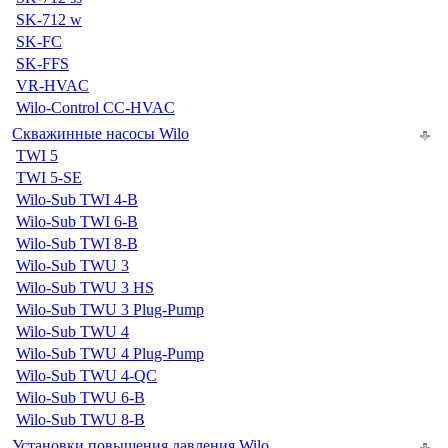
SK-712 w
SK-FC
SK-FFS
VR-HVAC
Wilo-Control CC-HVAC
Скважинные насосы Wilo
TWI 5
TWI 5-SE
Wilo-Sub TWI 4-B
Wilo-Sub TWI 6-B
Wilo-Sub TWI 8-B
Wilo-Sub TWU 3
Wilo-Sub TWU 3 HS
Wilo-Sub TWU 3 Plug-Pump
Wilo-Sub TWU 4
Wilo-Sub TWU 4 Plug-Pump
Wilo-Sub TWU 4-QC
Wilo-Sub TWU 6-B
Wilo-Sub TWU 8-B
Установки повышения давления Wilo