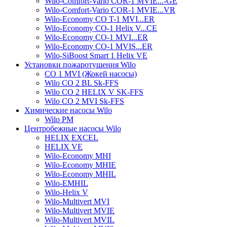
Wilo-Comfort-Vario COR-1 MVIE...-GE
Wilo-Comfort-Vario COR-1 MVIE...VR
Wilo-Economy CO T-1 MVI...ER
Wilo-Economy CO-1 Helix V...CE
Wilo-Economy CO-1 MVI...ER
Wilo-Economy CO-1 MVIS...ER
Wilo-SiBoost Smart 1 Helix VE
Установки пожаротушения Wilo
CO 1 MVI (Жокей насосы)
Wilo CO 2 BL Sk-FFS
Wilo CO 2 HELIX V SK-FFS
Wilo CO 2 MVI Sk-FFS
Химические насосы Wilo
Wilo PM
Центробежные насосы Wilo
HELIX EXCEL
HELIX VE
Wilo-Economy MHI
Wilo-Economy MHIE
Wilo-Economy MHIL
Wilo-EMHIL
Wilo-Helix V
Wilo-Multivert MVI
Wilo-Multivert MVIE
Wilo-Multivert MVIL