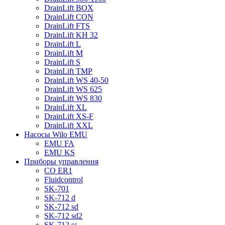
DrainLift BOX
DrainLift CON
DrainLift FTS
DrainLift KH 32
DrainLift L
DrainLift M
DrainLift S
DrainLift TMP
DrainLift WS 40-50
DrainLift WS 625
DrainLift WS 830
DrainLift XL
DrainLift XS-F
DrainLift XXL
Насосы Wilo EMU
EMU FA
EMU KS
Приборы управления
CO ER1
Fluidcontrol
SK-701
SK-712 d
SK-712 sd
SK-712 sd2
SK-712 ss