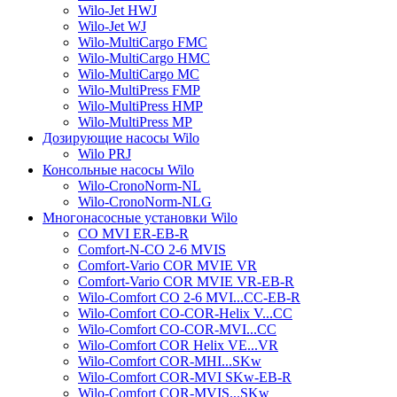
Wilo-Jet HWJ
Wilo-Jet WJ
Wilo-MultiCargo FMC
Wilo-MultiCargo HMC
Wilo-MultiCargo MC
Wilo-MultiPress FMP
Wilo-MultiPress HMP
Wilo-MultiPress MP
Дозирующие насосы Wilo
Wilo PRJ
Консольные насосы Wilo
Wilo-CronoNorm-NL
Wilo-CronoNorm-NLG
Многонасосные установки Wilo
CO MVI ER-EB-R
Comfort-N-CO 2-6 MVIS
Comfort-Vario COR MVIE VR
Comfort-Vario COR MVIE VR-EB-R
Wilo-Comfort CO 2-6 MVI...CC-EB-R
Wilo-Comfort CO-COR-Helix V...CC
Wilo-Comfort CO-COR-MVI...CC
Wilo-Comfort COR Helix VE...VR
Wilo-Comfort COR-MHI...SKw
Wilo-Comfort COR-MVI SKw-EB-R
Wilo-Comfort COR-MVIS...SKw