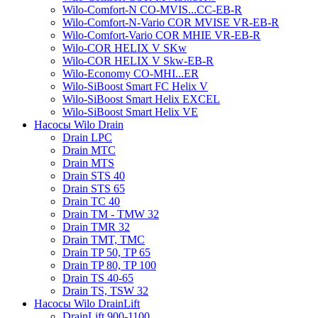
Wilo-Comfort-N CO-MVIS...CC-EB-R
Wilo-Comfort-N-Vario COR MVISE VR-EB-R
Wilo-Comfort-Vario COR MHIE VR-EB-R
Wilo-COR HELIX V SKw
Wilo-COR HELIX V Skw-EB-R
Wilo-Economy CO-MHI...ER
Wilo-SiBoost Smart FC Helix V
Wilo-SiBoost Smart Helix EXCEL
Wilo-SiBoost Smart Helix VE
Насосы Wilo Drain
Drain LPC
Drain MTC
Drain MTS
Drain STS 40
Drain STS 65
Drain TC 40
Drain TM - TMW 32
Drain TMR 32
Drain TMT, TMC
Drain TP 50, TP 65
Drain TP 80, TP 100
Drain TS 40-65
Drain TS, TSW 32
Насосы Wilo DrainLift
DrainLift 900-1100