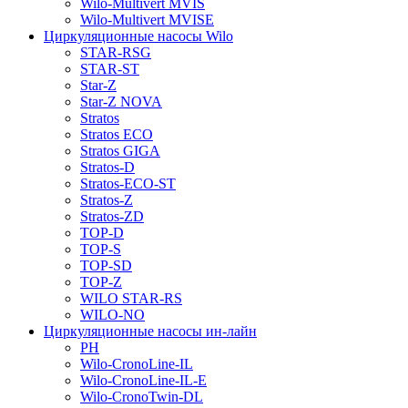
Wilo-Multivert MVIS
Wilo-Multivert MVISE
Циркуляционные насосы Wilo
STAR-RSG
STAR-ST
Star-Z
Star-Z NOVA
Stratos
Stratos ECO
Stratos GIGA
Stratos-D
Stratos-ECO-ST
Stratos-Z
Stratos-ZD
TOP-D
TOP-S
TOP-SD
TOP-Z
WILO STAR-RS
WILO-NO
Циркуляционные насосы ин-лайн
PH
Wilo-CronoLine-IL
Wilo-CronoLine-IL-E
Wilo-CronoTwin-DL