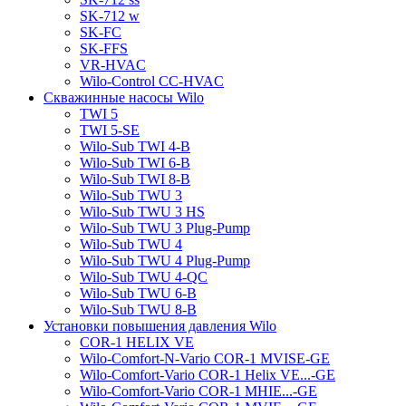
SK-712 w
SK-FC
SK-FFS
VR-HVAC
Wilo-Control CC-HVAC
Скважинные насосы Wilo
TWI 5
TWI 5-SE
Wilo-Sub TWI 4-B
Wilo-Sub TWI 6-B
Wilo-Sub TWI 8-B
Wilo-Sub TWU 3
Wilo-Sub TWU 3 HS
Wilo-Sub TWU 3 Plug-Pump
Wilo-Sub TWU 4
Wilo-Sub TWU 4 Plug-Pump
Wilo-Sub TWU 4-QC
Wilo-Sub TWU 6-B
Wilo-Sub TWU 8-B
Установки повышения давления Wilo
COR-1 HELIX VE
Wilo-Comfort-N-Vario COR-1 MVISE-GE
Wilo-Comfort-Vario COR-1 Helix VE...-GE
Wilo-Comfort-Vario COR-1 MHIE...-GE