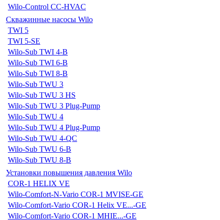
Wilo-Control CC-HVAC
Скважинные насосы Wilo
TWI 5
TWI 5-SE
Wilo-Sub TWI 4-B
Wilo-Sub TWI 6-B
Wilo-Sub TWI 8-B
Wilo-Sub TWU 3
Wilo-Sub TWU 3 HS
Wilo-Sub TWU 3 Plug-Pump
Wilo-Sub TWU 4
Wilo-Sub TWU 4 Plug-Pump
Wilo-Sub TWU 4-QC
Wilo-Sub TWU 6-B
Wilo-Sub TWU 8-B
Установки повышения давления Wilo
COR-1 HELIX VE
Wilo-Comfort-N-Vario COR-1 MVISE-GE
Wilo-Comfort-Vario COR-1 Helix VE...-GE
Wilo-Comfort-Vario COR-1 MHIE...-GE