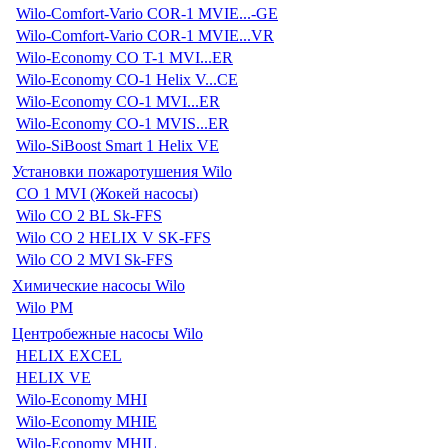
Wilo-Comfort-Vario COR-1 MVIE...-GE
Wilo-Comfort-Vario COR-1 MVIE...VR
Wilo-Economy CO T-1 MVI...ER
Wilo-Economy CO-1 Helix V...CE
Wilo-Economy CO-1 MVI...ER
Wilo-Economy CO-1 MVIS...ER
Wilo-SiBoost Smart 1 Helix VE
Установки пожаротушения Wilo
CO 1 MVI (Жокей насосы)
Wilo CO 2 BL Sk-FFS
Wilo CO 2 HELIX V SK-FFS
Wilo CO 2 MVI Sk-FFS
Химические насосы Wilo
Wilo PM
Центробежные насосы Wilo
HELIX EXCEL
HELIX VE
Wilo-Economy MHI
Wilo-Economy MHIE
Wilo-Economy MHIL