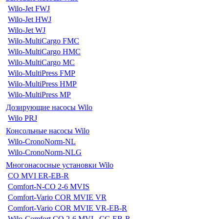
Wilo-Jet FWJ
Wilo-Jet HWJ
Wilo-Jet WJ
Wilo-MultiCargo FMC
Wilo-MultiCargo HMC
Wilo-MultiCargo MC
Wilo-MultiPress FMP
Wilo-MultiPress HMP
Wilo-MultiPress MP
Дозирующие насосы Wilo
Wilo PRJ
Консольные насосы Wilo
Wilo-CronoNorm-NL
Wilo-CronoNorm-NLG
Многонасосные установки Wilo
CO MVI ER-EB-R
Comfort-N-CO 2-6 MVIS
Comfort-Vario COR MVIE VR
Comfort-Vario COR MVIE VR-EB-R
Wilo-Comfort CO 2-6 MVI...CC-EB-R