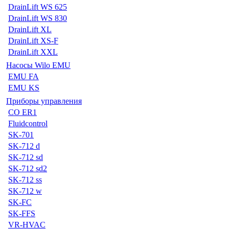
DrainLift WS 625
DrainLift WS 830
DrainLift XL
DrainLift XS-F
DrainLift XXL
Насосы Wilo EMU
EMU FA
EMU KS
Приборы управления
CO ER1
Fluidcontrol
SK-701
SK-712 d
SK-712 sd
SK-712 sd2
SK-712 ss
SK-712 w
SK-FC
SK-FFS
VR-HVAC