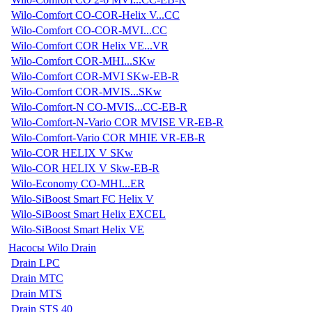
Wilo-Comfort CO-COR-Helix V...CC
Wilo-Comfort CO-COR-MVI...CC
Wilo-Comfort COR Helix VE...VR
Wilo-Comfort COR-MHI...SKw
Wilo-Comfort COR-MVI SKw-EB-R
Wilo-Comfort COR-MVIS...SKw
Wilo-Comfort-N CO-MVIS...CC-EB-R
Wilo-Comfort-N-Vario COR MVISE VR-EB-R
Wilo-Comfort-Vario COR MHIE VR-EB-R
Wilo-COR HELIX V SKw
Wilo-COR HELIX V Skw-EB-R
Wilo-Economy CO-MHI...ER
Wilo-SiBoost Smart FC Helix V
Wilo-SiBoost Smart Helix EXCEL
Wilo-SiBoost Smart Helix VE
Насосы Wilo Drain
Drain LPC
Drain MTC
Drain MTS
Drain STS 40