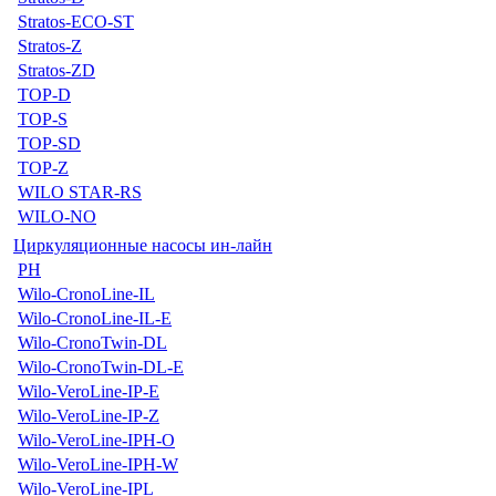
Stratos-ECO-ST
Stratos-Z
Stratos-ZD
TOP-D
TOP-S
TOP-SD
TOP-Z
WILO STAR-RS
WILO-NO
Циркуляционные насосы ин-лайн
PH
Wilo-CronoLine-IL
Wilo-CronoLine-IL-E
Wilo-CronoTwin-DL
Wilo-CronoTwin-DL-E
Wilo-VeroLine-IP-E
Wilo-VeroLine-IP-Z
Wilo-VeroLine-IPH-O
Wilo-VeroLine-IPH-W
Wilo-VeroLine-IPL