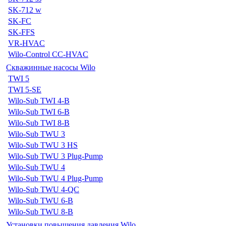
SK-712 w
SK-FC
SK-FFS
VR-HVAC
Wilo-Control CC-HVAC
Скважинные насосы Wilo
TWI 5
TWI 5-SE
Wilo-Sub TWI 4-B
Wilo-Sub TWI 6-B
Wilo-Sub TWI 8-B
Wilo-Sub TWU 3
Wilo-Sub TWU 3 HS
Wilo-Sub TWU 3 Plug-Pump
Wilo-Sub TWU 4
Wilo-Sub TWU 4 Plug-Pump
Wilo-Sub TWU 4-QC
Wilo-Sub TWU 6-B
Wilo-Sub TWU 8-B
Установки повышения давления Wilo