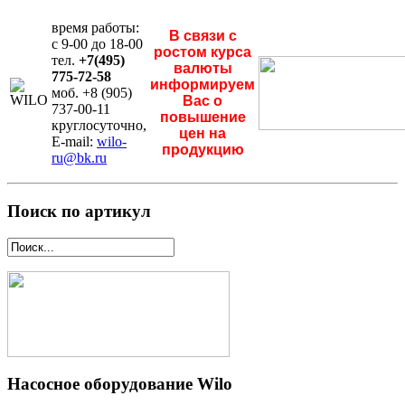
время работы:
В связи с
с 9-00 до 18-00
ростом курса
тел.
+7(495)
валюты
775-72-58
информируем
моб. +8 (905)
Вас о
737-00-11
повышение
круглосуточно,
цен на
E-mail:
wilo-
продукцию
ru@bk.ru
Поиск по артикул
Насосное оборудование Wilo