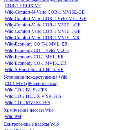
COR-1 HELIX VE
Wilo-Comfort-N-Vario COR-1 MVISE-GE
Wilo-Comfort-Vario COR-1 Helix VE...-GE
Wilo-Comfort-Vario COR-1 MHIE...-GE
Wilo-Comfort-Vario COR-1 MVIE...-GE
Wilo-Comfort-Vario COR-1 MVIE...VR
Wilo-Economy CO T-1 MVI...ER
Wilo-Economy CO-1 Helix V...CE
Wilo-Economy CO-1 MVI...ER
Wilo-Economy CO-1 MVIS...ER
Wilo-SiBoost Smart 1 Helix VE
Установки пожаротушения Wilo
CO 1 MVI (Жокей насосы)
Wilo CO 2 BL Sk-FFS
Wilo CO 2 HELIX V SK-FFS
Wilo CO 2 MVI Sk-FFS
Химические насосы Wilo
Wilo PM
Центробежные насосы Wilo