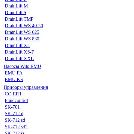
DrainLift M
DrainLift S
DrainLift TMP
DrainLift WS 40-50
DrainLift WS 625
DrainLift WS 830
DrainLift XL
DrainLift XS-F
DrainLift XXL
Насосы Wilo EMU
EMU FA
EMU KS
Приборы управления
CO ER1
Fluidcontrol
SK-701
SK-712 d
SK-712 sd
SK-712 sd2
SK-712 ss