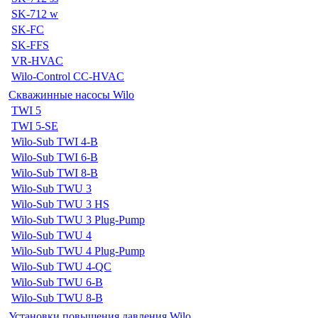
SK-712 w
SK-FC
SK-FFS
VR-HVAC
Wilo-Control CC-HVAC
Скважинные насосы Wilo
TWI 5
TWI 5-SE
Wilo-Sub TWI 4-B
Wilo-Sub TWI 6-B
Wilo-Sub TWI 8-B
Wilo-Sub TWU 3
Wilo-Sub TWU 3 HS
Wilo-Sub TWU 3 Plug-Pump
Wilo-Sub TWU 4
Wilo-Sub TWU 4 Plug-Pump
Wilo-Sub TWU 4-QC
Wilo-Sub TWU 6-B
Wilo-Sub TWU 8-B
Установки повышения давления Wilo