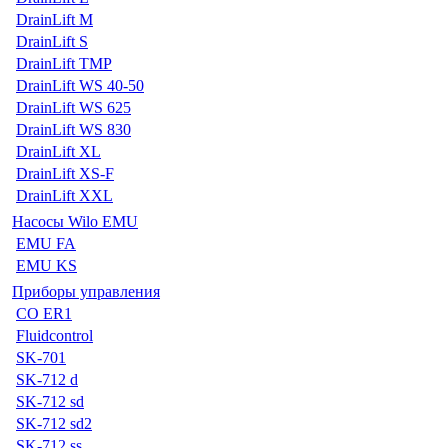
DrainLift M
DrainLift S
DrainLift TMP
DrainLift WS 40-50
DrainLift WS 625
DrainLift WS 830
DrainLift XL
DrainLift XS-F
DrainLift XXL
Насосы Wilo EMU
EMU FA
EMU KS
Приборы управления
CO ER1
Fluidcontrol
SK-701
SK-712 d
SK-712 sd
SK-712 sd2
SK-712 ss