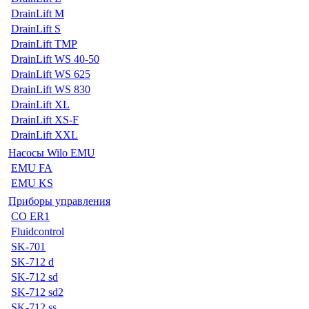
DrainLift M
DrainLift S
DrainLift TMP
DrainLift WS 40-50
DrainLift WS 625
DrainLift WS 830
DrainLift XL
DrainLift XS-F
DrainLift XXL
Насосы Wilo EMU
EMU FA
EMU KS
Приборы управления
CO ER1
Fluidcontrol
SK-701
SK-712 d
SK-712 sd
SK-712 sd2
SK-712 ss