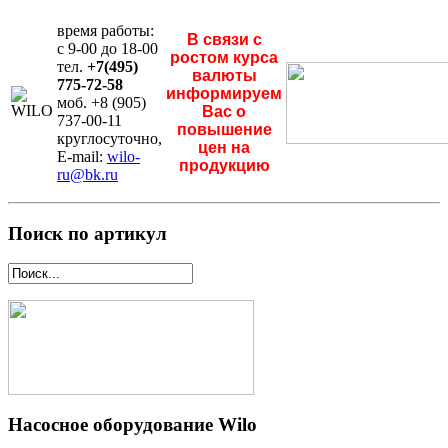
время работы:
В связи с
с 9-00 до 18-00
ростом курса
тел.
+7(495)
валюты
775-72-58
информируем
моб. +8 (905)
Вас о
737-00-11
повышение
круглосуточно,
цен на
E-mail:
wilo-
продукцию
ru@bk.ru
Поиск по артикул
Насосное оборудование Wilo