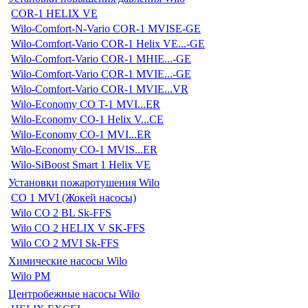
COR-1 HELIX VE
Wilo-Comfort-N-Vario COR-1 MVISE-GE
Wilo-Comfort-Vario COR-1 Helix VE...-GE
Wilo-Comfort-Vario COR-1 MHIE...-GE
Wilo-Comfort-Vario COR-1 MVIE...-GE
Wilo-Comfort-Vario COR-1 MVIE...VR
Wilo-Economy CO T-1 MVI...ER
Wilo-Economy CO-1 Helix V...CE
Wilo-Economy CO-1 MVI...ER
Wilo-Economy CO-1 MVIS...ER
Wilo-SiBoost Smart 1 Helix VE
Установки пожаротушения Wilo
CO 1 MVI (Жокей насосы)
Wilo CO 2 BL Sk-FFS
Wilo CO 2 HELIX V SK-FFS
Wilo CO 2 MVI Sk-FFS
Химические насосы Wilo
Wilo PM
Центробежные насосы Wilo