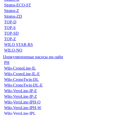
Stratos-ECO-ST
Stratos-Z
Stratos-ZD
TOP-D
TOP-S
TOP-SD
TOP-Z
WILO STAR-RS
WILO-NO
Циркуляционные насосы ин-лайн
PH
Wilo-CronoLine-IL
Wilo-CronoLine-IL-E
Wilo-CronoTwin-DL
Wilo-CronoTwin-DL-E
Wilo-VeroLine-IP-E
Wilo-VeroLine-IP-Z
Wilo-VeroLine-IPH-O
Wilo-VeroLine-IPH-W
Wilo-VeroLine-IPL