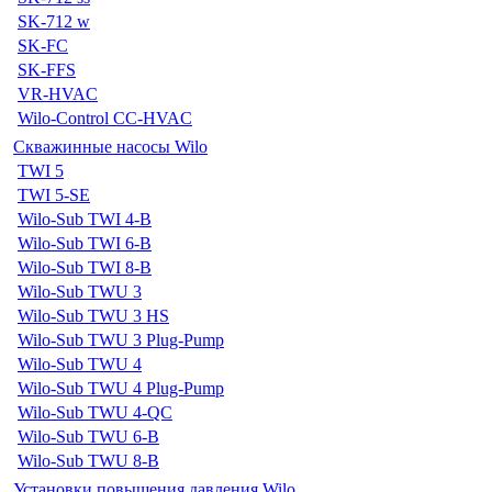
SK-712 w
SK-FC
SK-FFS
VR-HVAC
Wilo-Control CC-HVAC
Скважинные насосы Wilo
TWI 5
TWI 5-SE
Wilo-Sub TWI 4-B
Wilo-Sub TWI 6-B
Wilo-Sub TWI 8-B
Wilo-Sub TWU 3
Wilo-Sub TWU 3 HS
Wilo-Sub TWU 3 Plug-Pump
Wilo-Sub TWU 4
Wilo-Sub TWU 4 Plug-Pump
Wilo-Sub TWU 4-QC
Wilo-Sub TWU 6-B
Wilo-Sub TWU 8-B
Установки повышения давления Wilo