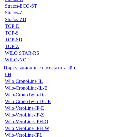
Stratos-ECO-ST
Stratos-Z
Stratos-ZD
TOP-D
TOP-S
TOP-SD
TOP-Z
WILO STAR-RS
WILO-NO
Циркуляционные насосы ин-лайн
PH
Wilo-CronoLine-IL
Wilo-CronoLine-IL-E
Wilo-CronoTwin-DL
Wilo-CronoTwin-DL-E
Wilo-VeroLine-IP-E
Wilo-VeroLine-IP-Z
Wilo-VeroLine-IPH-O
Wilo-VeroLine-IPH-W
Wilo-VeroLine-IPL