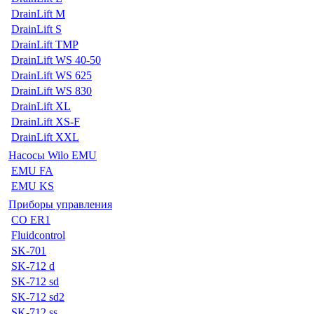
DrainLift M
DrainLift S
DrainLift TMP
DrainLift WS 40-50
DrainLift WS 625
DrainLift WS 830
DrainLift XL
DrainLift XS-F
DrainLift XXL
Насосы Wilo EMU
EMU FA
EMU KS
Приборы управления
CO ER1
Fluidcontrol
SK-701
SK-712 d
SK-712 sd
SK-712 sd2
SK-712 ss