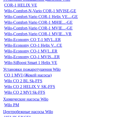
COR-1 HELIX VE
Wilo-Comfort-N-Vario COR-1 MVISE-GE
Wilo-Comfort-Vario COR-1 Helix VE...-GE
Wilo-Comfort-Vario COR-1 MHIE...-GE
Wilo-Comfort-Vario COR-1 MVIE...-GE
Wilo-Comfort-Vario COR-1 MVIE...VR
Wilo-Economy CO T-1 MVI...ER
Wilo-Economy CO-1 Helix V...CE
Wilo-Economy CO-1 MVI...ER
Wilo-Economy CO-1 MVIS...ER
Wilo-SiBoost Smart 1 Helix VE
Установки пожаротушения Wilo
CO 1 MVI (Жокей насосы)
Wilo CO 2 BL Sk-FFS
Wilo CO 2 HELIX V SK-FFS
Wilo CO 2 MVI Sk-FFS
Химические насосы Wilo
Wilo PM
Центробежные насосы Wilo