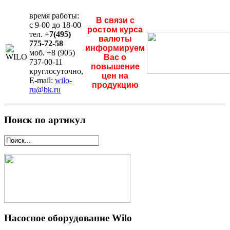
время работы:
В связи с
с 9-00 до 18-00
ростом курса
тел.
+7(495)
валюты
775-72-58
информируем
моб. +8 (905)
Вас о
737-00-11
повышение
круглосуточно,
цен на
E-mail:
wilo-
продукцию
ru@bk.ru
Поиск по артикул
Насосное оборудование Wilo