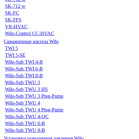
SK-712 w
SK-FC
SK-FFS
VR-HVAC
Wilo-Control CC-HVAC
Скважинные насосы Wilo
TWI 5
TWI 5-SE
Wilo-Sub TWI 4-B
Wilo-Sub TWI 6-B
Wilo-Sub TWI 8-B
Wilo-Sub TWU 3
Wilo-Sub TWU 3 HS
Wilo-Sub TWU 3 Plug-Pump
Wilo-Sub TWU 4
Wilo-Sub TWU 4 Plug-Pump
Wilo-Sub TWU 4-QC
Wilo-Sub TWU 6-B
Wilo-Sub TWU 8-B
Установки повышения давления Wilo