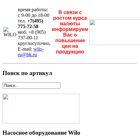
время работы:
В связи с
с 9-00 до 18-00
ростом курса
тел.
+7(495)
валюты
775-72-58
информируем
моб. +8 (905)
Вас о
737-00-11
повышение
круглосуточно,
цен на
E-mail:
wilo-
продукцию
ru@bk.ru
Поиск по артикул
Насосное оборудование Wilo