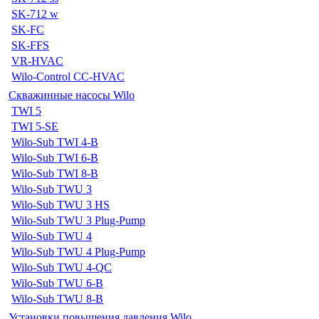
SK-712 w
SK-FC
SK-FFS
VR-HVAC
Wilo-Control CC-HVAC
Скважинные насосы Wilo
TWI 5
TWI 5-SE
Wilo-Sub TWI 4-B
Wilo-Sub TWI 6-B
Wilo-Sub TWI 8-B
Wilo-Sub TWU 3
Wilo-Sub TWU 3 HS
Wilo-Sub TWU 3 Plug-Pump
Wilo-Sub TWU 4
Wilo-Sub TWU 4 Plug-Pump
Wilo-Sub TWU 4-QC
Wilo-Sub TWU 6-B
Wilo-Sub TWU 8-B
Установки повышения давления Wilo