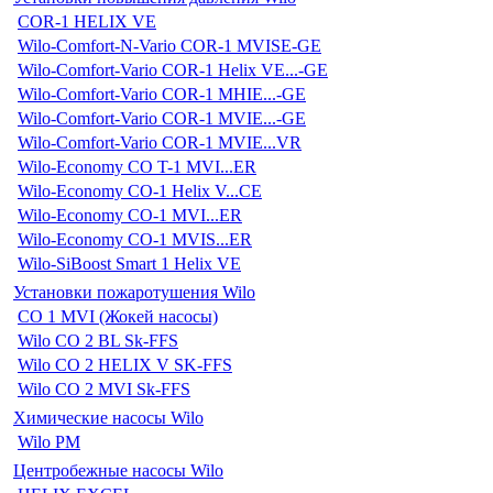
COR-1 HELIX VE
Wilo-Comfort-N-Vario COR-1 MVISE-GE
Wilo-Comfort-Vario COR-1 Helix VE...-GE
Wilo-Comfort-Vario COR-1 MHIE...-GE
Wilo-Comfort-Vario COR-1 MVIE...-GE
Wilo-Comfort-Vario COR-1 MVIE...VR
Wilo-Economy CO T-1 MVI...ER
Wilo-Economy CO-1 Helix V...CE
Wilo-Economy CO-1 MVI...ER
Wilo-Economy CO-1 MVIS...ER
Wilo-SiBoost Smart 1 Helix VE
Установки пожаротушения Wilo
CO 1 MVI (Жокей насосы)
Wilo CO 2 BL Sk-FFS
Wilo CO 2 HELIX V SK-FFS
Wilo CO 2 MVI Sk-FFS
Химические насосы Wilo
Wilo PM
Центробежные насосы Wilo