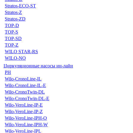
Stratos-ECO-ST
Stratos-Z
Stratos-ZD
TOP-D
TOP-S
TOP-SD
TOP-Z
WILO STAR-RS
WILO-NO
Циркуляционные насосы ин-лайн
PH
Wilo-CronoLine-IL
Wilo-CronoLine-IL-E
Wilo-CronoTwin-DL
Wilo-CronoTwin-DL-E
Wilo-VeroLine-IP-E
Wilo-VeroLine-IP-Z
Wilo-VeroLine-IPH-O
Wilo-VeroLine-IPH-W
Wilo-VeroLine-IPL