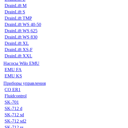
DrainLift M
DrainLift S
DrainLift TMP
DrainLift WS 40-50
DrainLift WS 625
DrainLift WS 830
DrainLift XL
DrainLift XS-F
DrainLift XXL
Насосы Wilo EMU
EMU FA
EMU KS
Приборы управления
CO ER1
Fluidcontrol
SK-701
SK-712 d
SK-712 sd
SK-712 sd2
SK-712 ss