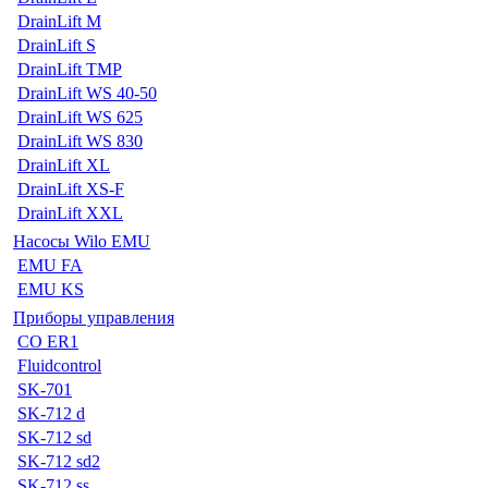
DrainLift M
DrainLift S
DrainLift TMP
DrainLift WS 40-50
DrainLift WS 625
DrainLift WS 830
DrainLift XL
DrainLift XS-F
DrainLift XXL
Насосы Wilo EMU
EMU FA
EMU KS
Приборы управления
CO ER1
Fluidcontrol
SK-701
SK-712 d
SK-712 sd
SK-712 sd2
SK-712 ss