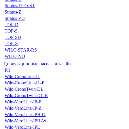
Stratos-ECO-ST
Stratos-Z
Stratos-ZD
TOP-D
TOP-S
TOP-SD
TOP-Z
WILO STAR-RS
WILO-NO
Циркуляционные насосы ин-лайн
PH
Wilo-CronoLine-IL
Wilo-CronoLine-IL-E
Wilo-CronoTwin-DL
Wilo-CronoTwin-DL-E
Wilo-VeroLine-IP-E
Wilo-VeroLine-IP-Z
Wilo-VeroLine-IPH-O
Wilo-VeroLine-IPH-W
Wilo-VeroLine-IPL