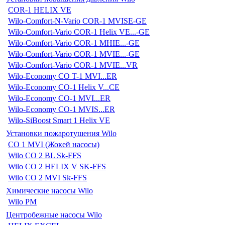
COR-1 HELIX VE
Wilo-Comfort-N-Vario COR-1 MVISE-GE
Wilo-Comfort-Vario COR-1 Helix VE...-GE
Wilo-Comfort-Vario COR-1 MHIE...-GE
Wilo-Comfort-Vario COR-1 MVIE...-GE
Wilo-Comfort-Vario COR-1 MVIE...VR
Wilo-Economy CO T-1 MVI...ER
Wilo-Economy CO-1 Helix V...CE
Wilo-Economy CO-1 MVI...ER
Wilo-Economy CO-1 MVIS...ER
Wilo-SiBoost Smart 1 Helix VE
Установки пожаротушения Wilo
CO 1 MVI (Жокей насосы)
Wilo CO 2 BL Sk-FFS
Wilo CO 2 HELIX V SK-FFS
Wilo CO 2 MVI Sk-FFS
Химические насосы Wilo
Wilo PM
Центробежные насосы Wilo