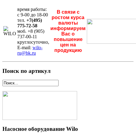
время работы:
В связи с
с 9-00 до 18-00
ростом курса
тел.
+7(495)
валюты
775-72-58
информируем
моб. +8 (905)
Вас о
737-00-11
повышение
круглосуточно,
цен на
E-mail:
wilo-
продукцию
ru@bk.ru
Поиск по артикул
Насосное оборудование Wilo