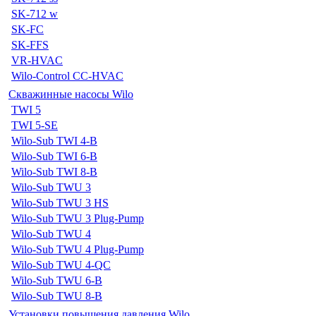
SK-712 w
SK-FC
SK-FFS
VR-HVAC
Wilo-Control CC-HVAC
Скважинные насосы Wilo
TWI 5
TWI 5-SE
Wilo-Sub TWI 4-B
Wilo-Sub TWI 6-B
Wilo-Sub TWI 8-B
Wilo-Sub TWU 3
Wilo-Sub TWU 3 HS
Wilo-Sub TWU 3 Plug-Pump
Wilo-Sub TWU 4
Wilo-Sub TWU 4 Plug-Pump
Wilo-Sub TWU 4-QC
Wilo-Sub TWU 6-B
Wilo-Sub TWU 8-B
Установки повышения давления Wilo