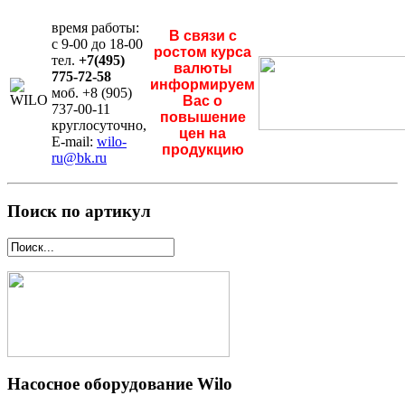
время работы:
В связи с
с 9-00 до 18-00
ростом курса
тел.
+7(495)
валюты
775-72-58
информируем
моб. +8 (905)
Вас о
737-00-11
повышение
круглосуточно,
цен на
E-mail:
wilo-
продукцию
ru@bk.ru
Поиск по артикул
Насосное оборудование Wilo