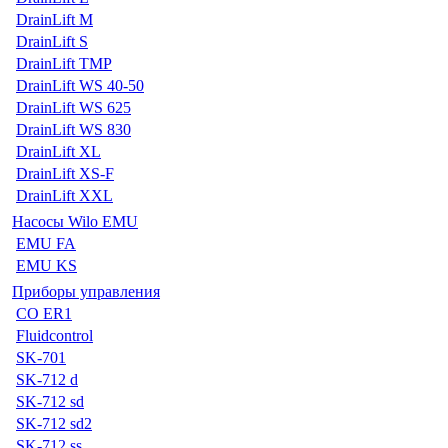
DrainLift M
DrainLift S
DrainLift TMP
DrainLift WS 40-50
DrainLift WS 625
DrainLift WS 830
DrainLift XL
DrainLift XS-F
DrainLift XXL
Насосы Wilo EMU
EMU FA
EMU KS
Приборы управления
CO ER1
Fluidcontrol
SK-701
SK-712 d
SK-712 sd
SK-712 sd2
SK-712 ss