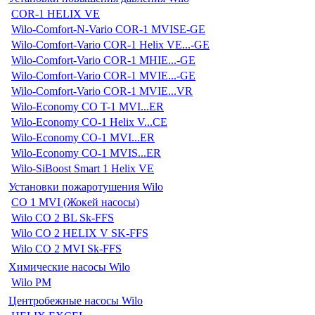
COR-1 HELIX VE
Wilo-Comfort-N-Vario COR-1 MVISE-GE
Wilo-Comfort-Vario COR-1 Helix VE...-GE
Wilo-Comfort-Vario COR-1 MHIE...-GE
Wilo-Comfort-Vario COR-1 MVIE...-GE
Wilo-Comfort-Vario COR-1 MVIE...VR
Wilo-Economy CO T-1 MVI...ER
Wilo-Economy CO-1 Helix V...CE
Wilo-Economy CO-1 MVI...ER
Wilo-Economy CO-1 MVIS...ER
Wilo-SiBoost Smart 1 Helix VE
Установки пожаротушения Wilo
CO 1 MVI (Жокей насосы)
Wilo CO 2 BL Sk-FFS
Wilo CO 2 HELIX V SK-FFS
Wilo CO 2 MVI Sk-FFS
Химические насосы Wilo
Wilo PM
Центробежные насосы Wilo