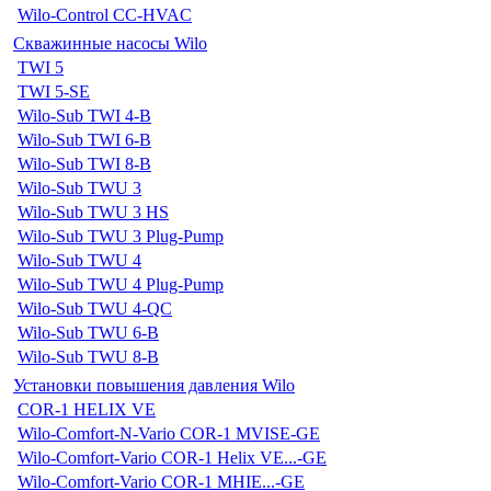
Wilo-Control CC-HVAC
Скважинные насосы Wilo
TWI 5
TWI 5-SE
Wilo-Sub TWI 4-B
Wilo-Sub TWI 6-B
Wilo-Sub TWI 8-B
Wilo-Sub TWU 3
Wilo-Sub TWU 3 HS
Wilo-Sub TWU 3 Plug-Pump
Wilo-Sub TWU 4
Wilo-Sub TWU 4 Plug-Pump
Wilo-Sub TWU 4-QC
Wilo-Sub TWU 6-B
Wilo-Sub TWU 8-B
Установки повышения давления Wilo
COR-1 HELIX VE
Wilo-Comfort-N-Vario COR-1 MVISE-GE
Wilo-Comfort-Vario COR-1 Helix VE...-GE
Wilo-Comfort-Vario COR-1 MHIE...-GE