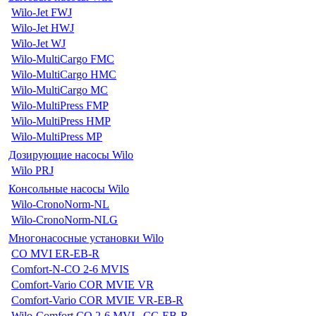
Wilo-Jet FWJ
Wilo-Jet HWJ
Wilo-Jet WJ
Wilo-MultiCargo FMC
Wilo-MultiCargo HMC
Wilo-MultiCargo MC
Wilo-MultiPress FMP
Wilo-MultiPress HMP
Wilo-MultiPress MP
Дозирующие насосы Wilo
Wilo PRJ
Консольные насосы Wilo
Wilo-CronoNorm-NL
Wilo-CronoNorm-NLG
Многонасосные установки Wilo
CO MVI ER-EB-R
Comfort-N-CO 2-6 MVIS
Comfort-Vario COR MVIE VR
Comfort-Vario COR MVIE VR-EB-R
Wilo-Comfort CO 2-6 MVI...CC-EB-R