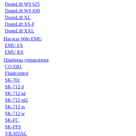
DrainLift WS 625
DrainLift WS 830
DrainLift XL
DrainLift XS-F
DrainLift XXL
Насосы Wilo EMU
EMU FA
EMU KS
Приборы управления
CO ER1
Fluidcontrol
SK-701
SK-712 d
SK-712 sd
SK-712 sd2
SK-712 ss
SK-712 w
SK-FC
SK-FFS
VR-HVAC