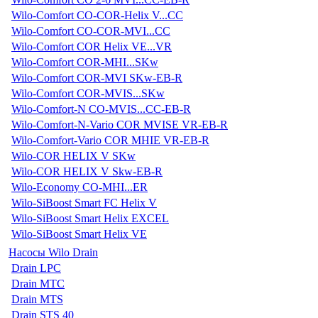
Wilo-Comfort CO-COR-Helix V...CC
Wilo-Comfort CO-COR-MVI...CC
Wilo-Comfort COR Helix VE...VR
Wilo-Comfort COR-MHI...SKw
Wilo-Comfort COR-MVI SKw-EB-R
Wilo-Comfort COR-MVIS...SKw
Wilo-Comfort-N CO-MVIS...CC-EB-R
Wilo-Comfort-N-Vario COR MVISE VR-EB-R
Wilo-Comfort-Vario COR MHIE VR-EB-R
Wilo-COR HELIX V SKw
Wilo-COR HELIX V Skw-EB-R
Wilo-Economy CO-MHI...ER
Wilo-SiBoost Smart FC Helix V
Wilo-SiBoost Smart Helix EXCEL
Wilo-SiBoost Smart Helix VE
Насосы Wilo Drain
Drain LPC
Drain MTC
Drain MTS
Drain STS 40