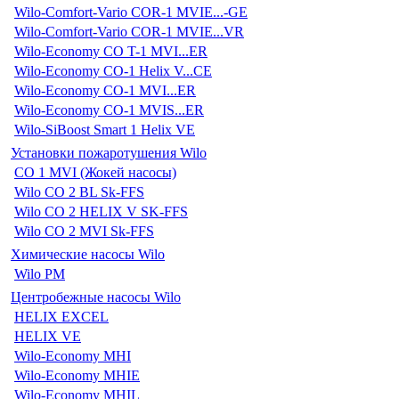
Wilo-Comfort-Vario COR-1 MVIE...-GE
Wilo-Comfort-Vario COR-1 MVIE...VR
Wilo-Economy CO T-1 MVI...ER
Wilo-Economy CO-1 Helix V...CE
Wilo-Economy CO-1 MVI...ER
Wilo-Economy CO-1 MVIS...ER
Wilo-SiBoost Smart 1 Helix VE
Установки пожаротушения Wilo
CO 1 MVI (Жокей насосы)
Wilo CO 2 BL Sk-FFS
Wilo CO 2 HELIX V SK-FFS
Wilo CO 2 MVI Sk-FFS
Химические насосы Wilo
Wilo PM
Центробежные насосы Wilo
HELIX EXCEL
HELIX VE
Wilo-Economy MHI
Wilo-Economy MHIE
Wilo-Economy MHIL