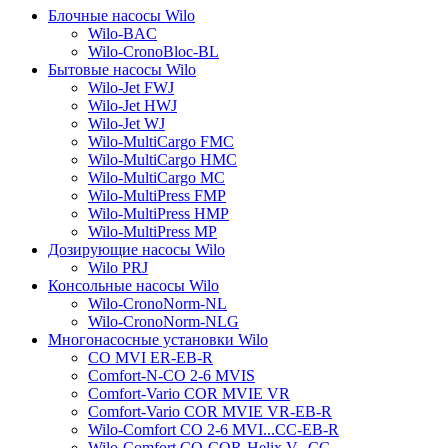
Блочные насосы Wilo
Wilo-BAC
Wilo-CronoBloc-BL
Бытовые насосы Wilo
Wilo-Jet FWJ
Wilo-Jet HWJ
Wilo-Jet WJ
Wilo-MultiCargo FMC
Wilo-MultiCargo HMC
Wilo-MultiCargo MC
Wilo-MultiPress FMP
Wilo-MultiPress HMP
Wilo-MultiPress MP
Дозирующие насосы Wilo
Wilo PRJ
Консольные насосы Wilo
Wilo-CronoNorm-NL
Wilo-CronoNorm-NLG
Многонасосные установки Wilo
CO MVI ER-EB-R
Comfort-N-CO 2-6 MVIS
Comfort-Vario COR MVIE VR
Comfort-Vario COR MVIE VR-EB-R
Wilo-Comfort CO 2-6 MVI...CC-EB-R
Wilo-Comfort CO-COR-Helix V...CC