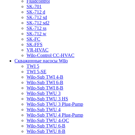
Fluidcontrol
SK-701
SK-712 d
SK-712 sd
SK-712 sd2
SK-712 ss
SK-712 w
SK-FC
SK-FFS
VR-HVAC
Wilo-Control CC-HVAC
Скважинные насосы Wilo
TWI 5
TWI 5-SE
Wilo-Sub TWI 4-B
Wilo-Sub TWI 6-B
Wilo-Sub TWI 8-B
Wilo-Sub TWU 3
Wilo-Sub TWU 3 HS
Wilo-Sub TWU 3 Plug-Pump
Wilo-Sub TWU 4
Wilo-Sub TWU 4 Plug-Pump
Wilo-Sub TWU 4-QC
Wilo-Sub TWU 6-B
Wilo-Sub TWU 8-B