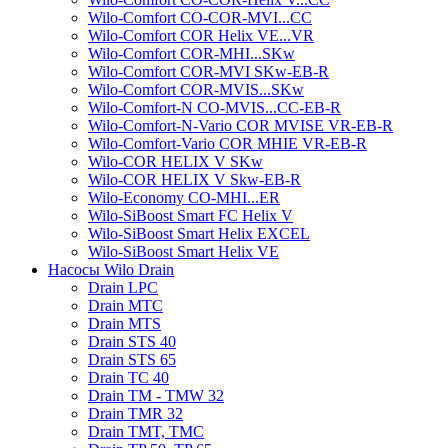
Wilo-Comfort CO-COR-MVI...CC
Wilo-Comfort COR Helix VE...VR
Wilo-Comfort COR-MHI...SKw
Wilo-Comfort COR-MVI SKw-EB-R
Wilo-Comfort COR-MVIS...SKw
Wilo-Comfort-N CO-MVIS...CC-EB-R
Wilo-Comfort-N-Vario COR MVISE VR-EB-R
Wilo-Comfort-Vario COR MHIE VR-EB-R
Wilo-COR HELIX V SKw
Wilo-COR HELIX V Skw-EB-R
Wilo-Economy CO-MHI...ER
Wilo-SiBoost Smart FC Helix V
Wilo-SiBoost Smart Helix EXCEL
Wilo-SiBoost Smart Helix VE
Насосы Wilo Drain
Drain LPC
Drain MTC
Drain MTS
Drain STS 40
Drain STS 65
Drain TC 40
Drain TM - TMW 32
Drain TMR 32
Drain TMT, TMC