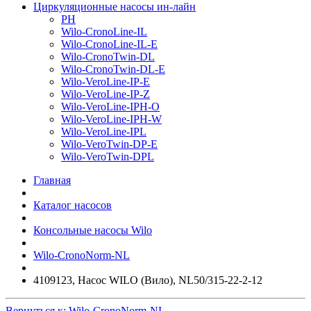
Циркуляционные насосы ин-лайн
PH
Wilo-CronoLine-IL
Wilo-CronoLine-IL-E
Wilo-CronoTwin-DL
Wilo-CronoTwin-DL-E
Wilo-VeroLine-IP-E
Wilo-VeroLine-IP-Z
Wilo-VeroLine-IPH-O
Wilo-VeroLine-IPH-W
Wilo-VeroLine-IPL
Wilo-VeroTwin-DP-E
Wilo-VeroTwin-DPL
Главная
Каталог насосов
Консольные насосы Wilo
Wilo-CronoNorm-NL
4109123, Насос WILO (Вило), NL50/315-22-2-12
Вернуться к: Wilo-CronoNorm-NL