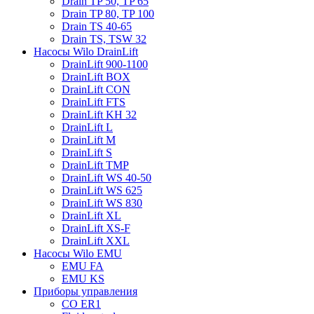
Drain TP 50, TP 65
Drain TP 80, TP 100
Drain TS 40-65
Drain TS, TSW 32
Насосы Wilo DrainLift
DrainLift 900-1100
DrainLift BOX
DrainLift CON
DrainLift FTS
DrainLift KH 32
DrainLift L
DrainLift M
DrainLift S
DrainLift TMP
DrainLift WS 40-50
DrainLift WS 625
DrainLift WS 830
DrainLift XL
DrainLift XS-F
DrainLift XXL
Насосы Wilo EMU
EMU FA
EMU KS
Приборы управления
CO ER1