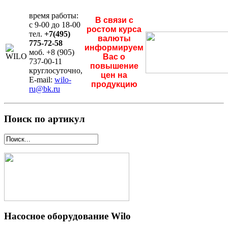
время работы:
В связи с
с 9-00 до 18-00
ростом курса
тел.
+7(495)
валюты
775-72-58
информируем
моб. +8 (905)
Вас о
737-00-11
повышение
круглосуточно,
цен на
E-mail:
wilo-
продукцию
ru@bk.ru
Поиск по артикул
Насосное оборудование Wilo