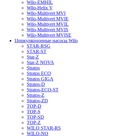
Wilo-EMHIL
Wilo-Helix V
Wilo-Multivert MVI
Wilo-Multivert MVIE
Wilo-Multivert MVIL
Wilo-Multivert MVIS
Wilo-Multivert MVISE
Циркуляционные насосы Wilo
STAR-RSG
STAR-ST
Star-Z
Star-Z NOVA
Stratos
Stratos ECO
Stratos GIGA
Stratos-D
Stratos-ECO-ST
Stratos-Z
Stratos-ZD
TOP-D
TOP-S
TOP-SD
TOP-Z
WILO STAR-RS
WILO-NO