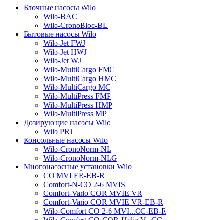
Блочные насосы Wilo
Wilo-BAC
Wilo-CronoBloc-BL
Бытовые насосы Wilo
Wilo-Jet FWJ
Wilo-Jet HWJ
Wilo-Jet WJ
Wilo-MultiCargo FMC
Wilo-MultiCargo HMC
Wilo-MultiCargo MC
Wilo-MultiPress FMP
Wilo-MultiPress HMP
Wilo-MultiPress MP
Дозирующие насосы Wilo
Wilo PRJ
Консольные насосы Wilo
Wilo-CronoNorm-NL
Wilo-CronoNorm-NLG
Многонасосные установки Wilo
CO MVI ER-EB-R
Comfort-N-CO 2-6 MVIS
Comfort-Vario COR MVIE VR
Comfort-Vario COR MVIE VR-EB-R
Wilo-Comfort CO 2-6 MVI...CC-EB-R
Wilo-Comfort CO-COR-Helix V...CC