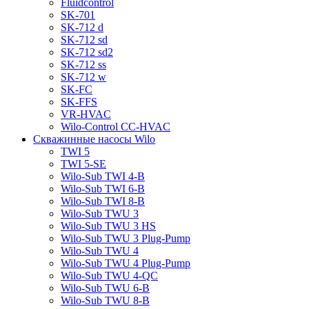
Fluidcontrol
SK-701
SK-712 d
SK-712 sd
SK-712 sd2
SK-712 ss
SK-712 w
SK-FC
SK-FFS
VR-HVAC
Wilo-Control CC-HVAC
Скважинные насосы Wilo
TWI 5
TWI 5-SE
Wilo-Sub TWI 4-B
Wilo-Sub TWI 6-B
Wilo-Sub TWI 8-B
Wilo-Sub TWU 3
Wilo-Sub TWU 3 HS
Wilo-Sub TWU 3 Plug-Pump
Wilo-Sub TWU 4
Wilo-Sub TWU 4 Plug-Pump
Wilo-Sub TWU 4-QC
Wilo-Sub TWU 6-B
Wilo-Sub TWU 8-B