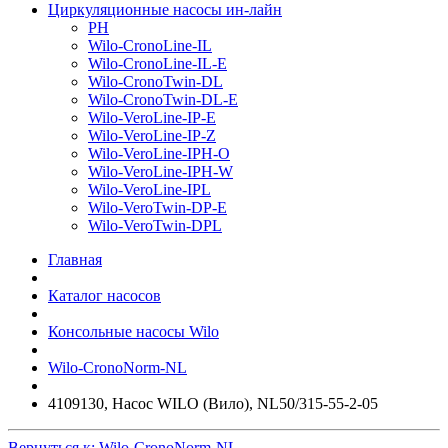
Циркуляционные насосы ин-лайн
PH
Wilo-CronoLine-IL
Wilo-CronoLine-IL-E
Wilo-CronoTwin-DL
Wilo-CronoTwin-DL-E
Wilo-VeroLine-IP-E
Wilo-VeroLine-IP-Z
Wilo-VeroLine-IPH-O
Wilo-VeroLine-IPH-W
Wilo-VeroLine-IPL
Wilo-VeroTwin-DP-E
Wilo-VeroTwin-DPL
Главная
Каталог насосов
Консольные насосы Wilo
Wilo-CronoNorm-NL
4109130, Насос WILO (Вило), NL50/315-55-2-05
Вернуться к: Wilo-CronoNorm-NL