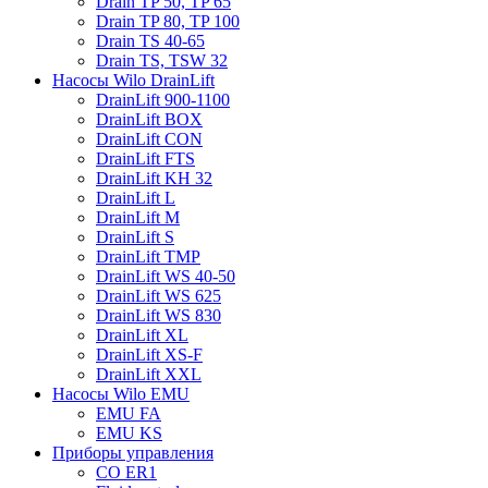
Drain TP 50, TP 65
Drain TP 80, TP 100
Drain TS 40-65
Drain TS, TSW 32
Насосы Wilo DrainLift
DrainLift 900-1100
DrainLift BOX
DrainLift CON
DrainLift FTS
DrainLift KH 32
DrainLift L
DrainLift M
DrainLift S
DrainLift TMP
DrainLift WS 40-50
DrainLift WS 625
DrainLift WS 830
DrainLift XL
DrainLift XS-F
DrainLift XXL
Насосы Wilo EMU
EMU FA
EMU KS
Приборы управления
CO ER1