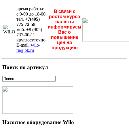
время работы:
В связи с
с 9-00 до 18-00
ростом курса
тел.
+7(495)
валюты
775-72-58
информируем
моб. +8 (905)
Вас о
737-00-11
повышение
круглосуточно,
цен на
E-mail:
wilo-
продукцию
ru@bk.ru
Поиск по артикул
Насосное оборудование Wilo