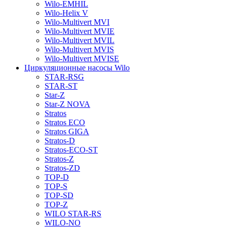
Wilo-EMHIL
Wilo-Helix V
Wilo-Multivert MVI
Wilo-Multivert MVIE
Wilo-Multivert MVIL
Wilo-Multivert MVIS
Wilo-Multivert MVISE
Циркуляционные насосы Wilo
STAR-RSG
STAR-ST
Star-Z
Star-Z NOVA
Stratos
Stratos ECO
Stratos GIGA
Stratos-D
Stratos-ECO-ST
Stratos-Z
Stratos-ZD
TOP-D
TOP-S
TOP-SD
TOP-Z
WILO STAR-RS
WILO-NO