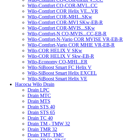
Wilo-Comfort CO-COR-MVI...CC
Wilo-Comfort COR Helix VE...VR
Wilo-Comfort COR-MHI...SKw
Wilo-Comfort COR-MVI SKw-EB-R
Wilo-Comfort COR-MVIS...SKw
Wilo-Comfort-N CO-MVIS...CC-EB-R
Wilo-Comfort-N-Vario COR MVISE VR-EB-R
Wilo-Comfort-Vario COR MHIE VR-EB-R
Wilo-COR HELIX V SKw
Wilo-COR HELIX V Skw-EB-R
Wilo-Economy CO-MHI...ER
Wilo-SiBoost Smart FC Helix V
Wilo-SiBoost Smart Helix EXCEL
Wilo-SiBoost Smart Helix VE
Насосы Wilo Drain
Drain LPC
Drain MTC
Drain MTS
Drain STS 40
Drain STS 65
Drain TC 40
Drain TM - TMW 32
Drain TMR 32
Drain TMT, TMC