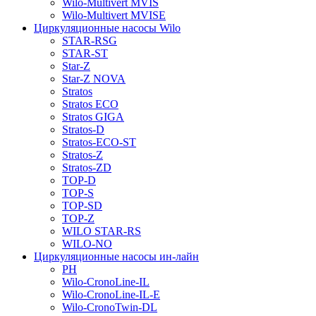
Wilo-Multivert MVIS
Wilo-Multivert MVISE
Циркуляционные насосы Wilo
STAR-RSG
STAR-ST
Star-Z
Star-Z NOVA
Stratos
Stratos ECO
Stratos GIGA
Stratos-D
Stratos-ECO-ST
Stratos-Z
Stratos-ZD
TOP-D
TOP-S
TOP-SD
TOP-Z
WILO STAR-RS
WILO-NO
Циркуляционные насосы ин-лайн
PH
Wilo-CronoLine-IL
Wilo-CronoLine-IL-E
Wilo-CronoTwin-DL