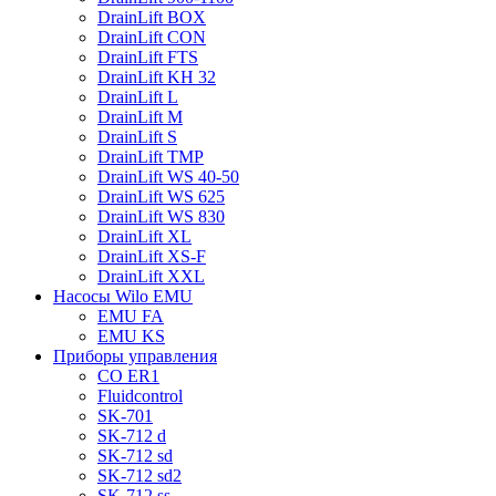
DrainLift BOX
DrainLift CON
DrainLift FTS
DrainLift KH 32
DrainLift L
DrainLift M
DrainLift S
DrainLift TMP
DrainLift WS 40-50
DrainLift WS 625
DrainLift WS 830
DrainLift XL
DrainLift XS-F
DrainLift XXL
Насосы Wilo EMU
EMU FA
EMU KS
Приборы управления
CO ER1
Fluidcontrol
SK-701
SK-712 d
SK-712 sd
SK-712 sd2
SK-712 ss