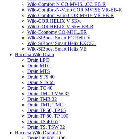
Wilo-Comfort-N CO-MVIS...CC-EB-R
Wilo-Comfort-N-Vario COR MVISE VR-EB-R
Wilo-Comfort-Vario COR MHIE VR-EB-R
Wilo-COR HELIX V SKw
Wilo-COR HELIX V Skw-EB-R
Wilo-Economy CO-MHI...ER
Wilo-SiBoost Smart FC Helix V
Wilo-SiBoost Smart Helix EXCEL
Wilo-SiBoost Smart Helix VE
Насосы Wilo Drain
Drain LPC
Drain MTC
Drain MTS
Drain STS 40
Drain STS 65
Drain TC 40
Drain TM - TMW 32
Drain TMR 32
Drain TMT, TMC
Drain TP 50, TP 65
Drain TP 80, TP 100
Drain TS 40-65
Drain TS, TSW 32
Насосы Wilo DrainLift
DrainLift 900-1100