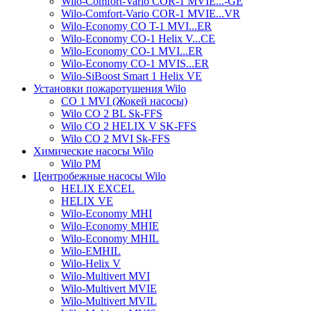
Wilo-Comfort-Vario COR-1 MVIE...-GE
Wilo-Comfort-Vario COR-1 MVIE...VR
Wilo-Economy CO T-1 MVI...ER
Wilo-Economy CO-1 Helix V...CE
Wilo-Economy CO-1 MVI...ER
Wilo-Economy CO-1 MVIS...ER
Wilo-SiBoost Smart 1 Helix VE
Установки пожаротушения Wilo
CO 1 MVI (Жокей насосы)
Wilo CO 2 BL Sk-FFS
Wilo CO 2 HELIX V SK-FFS
Wilo CO 2 MVI Sk-FFS
Химические насосы Wilo
Wilo PM
Центробежные насосы Wilo
HELIX EXCEL
HELIX VE
Wilo-Economy MHI
Wilo-Economy MHIE
Wilo-Economy MHIL
Wilo-EMHIL
Wilo-Helix V
Wilo-Multivert MVI
Wilo-Multivert MVIE
Wilo-Multivert MVIL