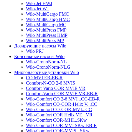
Wilo-Jet HWJ
Wilo-Jet WJ
Wilo-MultiCargo FMC
Wilo-MultiCargo HMC
Wilo-MultiCargo MC
Wilo-MultiPress FMP
Wilo-MultiPress HMP
Wilo-MultiPress MP
Дозирующие насосы Wilo
Wilo PRJ
Консольные насосы Wilo
Wilo-CronoNorm-NL
Wilo-CronoNorm-NLG
Многонасосные установки Wilo
CO MVI ER-EB-R
Comfort-N-CO 2-6 MVIS
Comfort-Vario COR MVIE VR
Comfort-Vario COR MVIE VR-EB-R
Wilo-Comfort CO 2-6 MVI...CC-EB-R
Wilo-Comfort CO-COR-Helix V...CC
Wilo-Comfort CO-COR-MVI...CC
Wilo-Comfort COR Helix VE...VR
Wilo-Comfort COR-MHI...SKw
Wilo-Comfort COR-MVI SKw-EB-R
Wilo-Comfort COR-MVIS...SKw