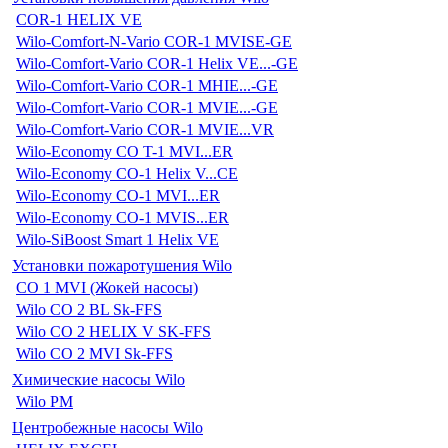
COR-1 HELIX VE
Wilo-Comfort-N-Vario COR-1 MVISE-GE
Wilo-Comfort-Vario COR-1 Helix VE...-GE
Wilo-Comfort-Vario COR-1 MHIE...-GE
Wilo-Comfort-Vario COR-1 MVIE...-GE
Wilo-Comfort-Vario COR-1 MVIE...VR
Wilo-Economy CO T-1 MVI...ER
Wilo-Economy CO-1 Helix V...CE
Wilo-Economy CO-1 MVI...ER
Wilo-Economy CO-1 MVIS...ER
Wilo-SiBoost Smart 1 Helix VE
Установки пожаротушения Wilo
CO 1 MVI (Жокей насосы)
Wilo CO 2 BL Sk-FFS
Wilo CO 2 HELIX V SK-FFS
Wilo CO 2 MVI Sk-FFS
Химические насосы Wilo
Wilo PM
Центробежные насосы Wilo