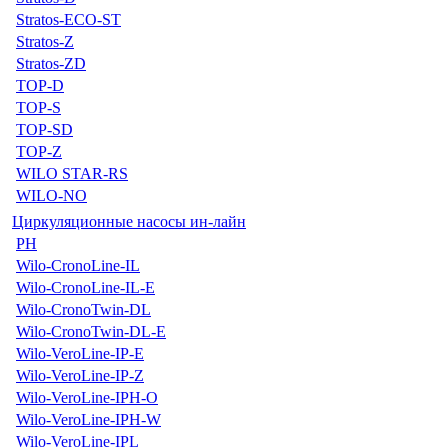
Stratos-ECO-ST
Stratos-Z
Stratos-ZD
TOP-D
TOP-S
TOP-SD
TOP-Z
WILO STAR-RS
WILO-NO
Циркуляционные насосы ин-лайн
PH
Wilo-CronoLine-IL
Wilo-CronoLine-IL-E
Wilo-CronoTwin-DL
Wilo-CronoTwin-DL-E
Wilo-VeroLine-IP-E
Wilo-VeroLine-IP-Z
Wilo-VeroLine-IPH-O
Wilo-VeroLine-IPH-W
Wilo-VeroLine-IPL