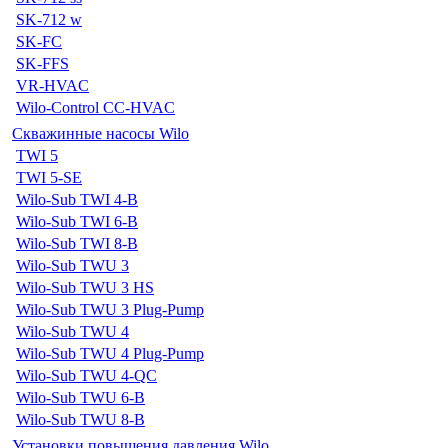
SK-712 w
SK-FC
SK-FFS
VR-HVAC
Wilo-Control CC-HVAC
Скважинные насосы Wilo
TWI 5
TWI 5-SE
Wilo-Sub TWI 4-B
Wilo-Sub TWI 6-B
Wilo-Sub TWI 8-B
Wilo-Sub TWU 3
Wilo-Sub TWU 3 HS
Wilo-Sub TWU 3 Plug-Pump
Wilo-Sub TWU 4
Wilo-Sub TWU 4 Plug-Pump
Wilo-Sub TWU 4-QC
Wilo-Sub TWU 6-B
Wilo-Sub TWU 8-B
Установки повышения давления Wilo