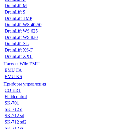
DrainLift M
DrainLift S
DrainLift TMP
DrainLift WS 40-50
DrainLift WS 625
DrainLift WS 830
DrainLift XL
DrainLift XS-F
DrainLift XXL
Насосы Wilo EMU
EMU FA
EMU KS
Приборы управления
CO ER1
Fluidcontrol
SK-701
SK-712 d
SK-712 sd
SK-712 sd2
SK-712 ss