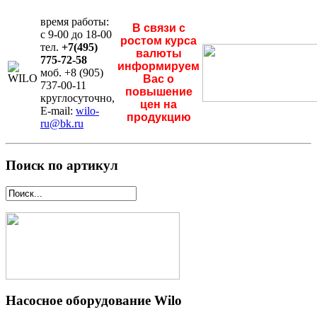
время работы:
В связи с
с 9-00 до 18-00
ростом курса
тел.
+7(495)
валюты
775-72-58
информируем
моб. +8 (905)
Вас о
737-00-11
повышение
круглосуточно,
цен на
E-mail:
wilo-
продукцию
ru@bk.ru
Поиск по артикул
Насосное оборудование Wilo