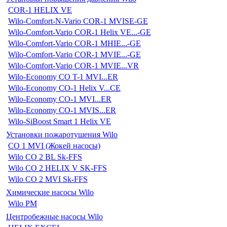
COR-1 HELIX VE
Wilo-Comfort-N-Vario COR-1 MVISE-GE
Wilo-Comfort-Vario COR-1 Helix VE...-GE
Wilo-Comfort-Vario COR-1 MHIE...-GE
Wilo-Comfort-Vario COR-1 MVIE...-GE
Wilo-Comfort-Vario COR-1 MVIE...VR
Wilo-Economy CO T-1 MVI...ER
Wilo-Economy CO-1 Helix V...CE
Wilo-Economy CO-1 MVI...ER
Wilo-Economy CO-1 MVIS...ER
Wilo-SiBoost Smart 1 Helix VE
Установки пожаротушения Wilo
CO 1 MVI (Жокей насосы)
Wilo CO 2 BL Sk-FFS
Wilo CO 2 HELIX V SK-FFS
Wilo CO 2 MVI Sk-FFS
Химические насосы Wilo
Wilo PM
Центробежные насосы Wilo