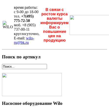
время работы:
В связи с
с 9-00 до 18-00
ростом курса
тел.
+7(495)
валюты
775-72-58
информируем
моб. +8 (905)
Вас о
737-00-11
повышение
круглосуточно,
цен на
E-mail:
wilo-
продукцию
ru@bk.ru
Поиск по артикул
Насосное оборудование Wilo