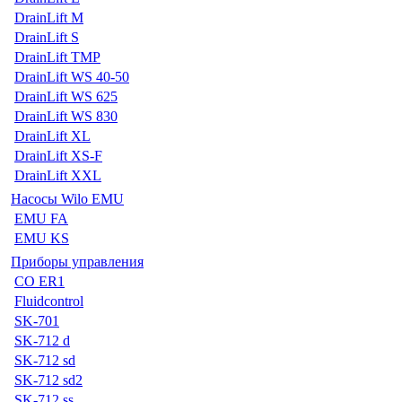
DrainLift M
DrainLift S
DrainLift TMP
DrainLift WS 40-50
DrainLift WS 625
DrainLift WS 830
DrainLift XL
DrainLift XS-F
DrainLift XXL
Насосы Wilo EMU
EMU FA
EMU KS
Приборы управления
CO ER1
Fluidcontrol
SK-701
SK-712 d
SK-712 sd
SK-712 sd2
SK-712 ss