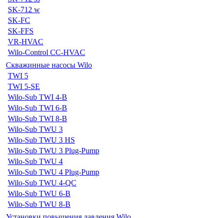
SK-712 w
SK-FC
SK-FFS
VR-HVAC
Wilo-Control CC-HVAC
Скважинные насосы Wilo
TWI 5
TWI 5-SE
Wilo-Sub TWI 4-B
Wilo-Sub TWI 6-B
Wilo-Sub TWI 8-B
Wilo-Sub TWU 3
Wilo-Sub TWU 3 HS
Wilo-Sub TWU 3 Plug-Pump
Wilo-Sub TWU 4
Wilo-Sub TWU 4 Plug-Pump
Wilo-Sub TWU 4-QC
Wilo-Sub TWU 6-B
Wilo-Sub TWU 8-B
Установки повышения давления Wilo