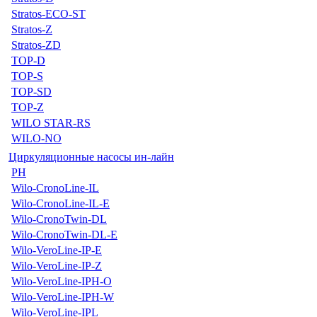
Stratos-ECO-ST
Stratos-Z
Stratos-ZD
TOP-D
TOP-S
TOP-SD
TOP-Z
WILO STAR-RS
WILO-NO
Циркуляционные насосы ин-лайн
PH
Wilo-CronoLine-IL
Wilo-CronoLine-IL-E
Wilo-CronoTwin-DL
Wilo-CronoTwin-DL-E
Wilo-VeroLine-IP-E
Wilo-VeroLine-IP-Z
Wilo-VeroLine-IPH-O
Wilo-VeroLine-IPH-W
Wilo-VeroLine-IPL