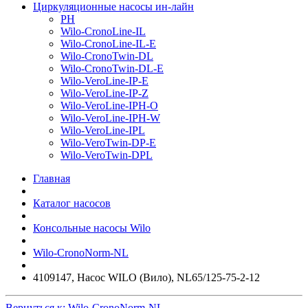
Циркуляционные насосы ин-лайн
PH
Wilo-CronoLine-IL
Wilo-CronoLine-IL-E
Wilo-CronoTwin-DL
Wilo-CronoTwin-DL-E
Wilo-VeroLine-IP-E
Wilo-VeroLine-IP-Z
Wilo-VeroLine-IPH-O
Wilo-VeroLine-IPH-W
Wilo-VeroLine-IPL
Wilo-VeroTwin-DP-E
Wilo-VeroTwin-DPL
Главная
Каталог насосов
Консольные насосы Wilo
Wilo-CronoNorm-NL
4109147, Насос WILO (Вило), NL65/125-75-2-12
Вернуться к: Wilo-CronoNorm-NL