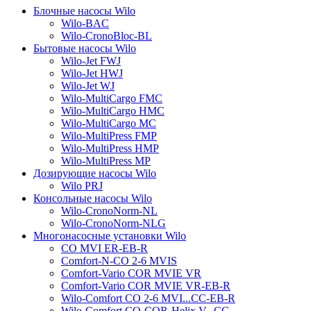
Блочные насосы Wilo
Wilo-BAC
Wilo-CronoBloc-BL
Бытовые насосы Wilo
Wilo-Jet FWJ
Wilo-Jet HWJ
Wilo-Jet WJ
Wilo-MultiCargo FMC
Wilo-MultiCargo HMC
Wilo-MultiCargo MC
Wilo-MultiPress FMP
Wilo-MultiPress HMP
Wilo-MultiPress MP
Дозирующие насосы Wilo
Wilo PRJ
Консольные насосы Wilo
Wilo-CronoNorm-NL
Wilo-CronoNorm-NLG
Многонасосные установки Wilo
CO MVI ER-EB-R
Comfort-N-CO 2-6 MVIS
Comfort-Vario COR MVIE VR
Comfort-Vario COR MVIE VR-EB-R
Wilo-Comfort CO 2-6 MVI...CC-EB-R
Wilo-Comfort CO-COR-Helix V...CC