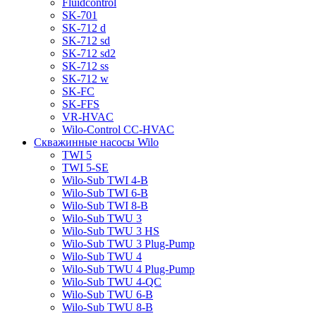
Fluidcontrol
SK-701
SK-712 d
SK-712 sd
SK-712 sd2
SK-712 ss
SK-712 w
SK-FC
SK-FFS
VR-HVAC
Wilo-Control CC-HVAC
Скважинные насосы Wilo
TWI 5
TWI 5-SE
Wilo-Sub TWI 4-B
Wilo-Sub TWI 6-B
Wilo-Sub TWI 8-B
Wilo-Sub TWU 3
Wilo-Sub TWU 3 HS
Wilo-Sub TWU 3 Plug-Pump
Wilo-Sub TWU 4
Wilo-Sub TWU 4 Plug-Pump
Wilo-Sub TWU 4-QC
Wilo-Sub TWU 6-B
Wilo-Sub TWU 8-B