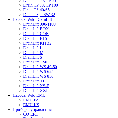
Drain TP 50, TP 65
Drain TP 80, TP 100
Drain TS 40-65
Drain TS, TSW 32
Насосы Wilo DrainLift
DrainLift 900-1100
DrainLift BOX
DrainLift CON
DrainLift FTS
DrainLift KH 32
DrainLift L
DrainLift M
DrainLift S
DrainLift TMP
DrainLift WS 40-50
DrainLift WS 625
DrainLift WS 830
DrainLift XL
DrainLift XS-F
DrainLift XXL
Насосы Wilo EMU
EMU FA
EMU KS
Приборы управления
CO ER1