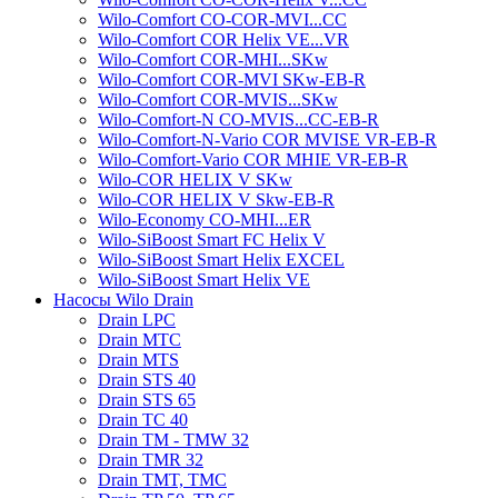
Wilo-Comfort CO-COR-MVI...CC
Wilo-Comfort COR Helix VE...VR
Wilo-Comfort COR-MHI...SKw
Wilo-Comfort COR-MVI SKw-EB-R
Wilo-Comfort COR-MVIS...SKw
Wilo-Comfort-N CO-MVIS...CC-EB-R
Wilo-Comfort-N-Vario COR MVISE VR-EB-R
Wilo-Comfort-Vario COR MHIE VR-EB-R
Wilo-COR HELIX V SKw
Wilo-COR HELIX V Skw-EB-R
Wilo-Economy CO-MHI...ER
Wilo-SiBoost Smart FC Helix V
Wilo-SiBoost Smart Helix EXCEL
Wilo-SiBoost Smart Helix VE
Насосы Wilo Drain
Drain LPC
Drain MTC
Drain MTS
Drain STS 40
Drain STS 65
Drain TC 40
Drain TM - TMW 32
Drain TMR 32
Drain TMT, TMC