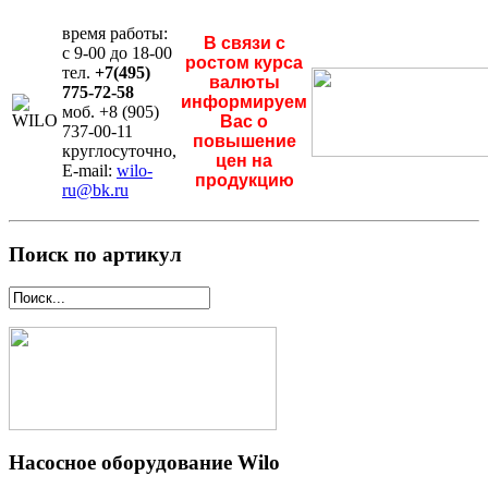
время работы:
В связи с
с 9-00 до 18-00
ростом курса
тел.
+7(495)
валюты
775-72-58
информируем
моб. +8 (905)
Вас о
737-00-11
повышение
круглосуточно,
цен на
E-mail:
wilo-
продукцию
ru@bk.ru
Поиск по артикул
Насосное оборудование Wilo