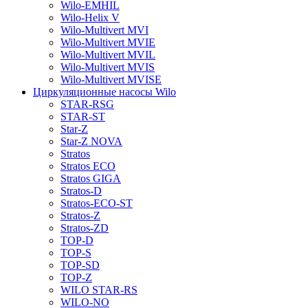
Wilo-EMHIL
Wilo-Helix V
Wilo-Multivert MVI
Wilo-Multivert MVIE
Wilo-Multivert MVIL
Wilo-Multivert MVIS
Wilo-Multivert MVISE
Циркуляционные насосы Wilo
STAR-RSG
STAR-ST
Star-Z
Star-Z NOVA
Stratos
Stratos ECO
Stratos GIGA
Stratos-D
Stratos-ECO-ST
Stratos-Z
Stratos-ZD
TOP-D
TOP-S
TOP-SD
TOP-Z
WILO STAR-RS
WILO-NO