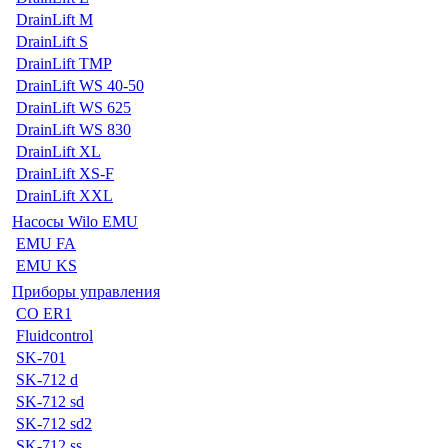
DrainLift M
DrainLift S
DrainLift TMP
DrainLift WS 40-50
DrainLift WS 625
DrainLift WS 830
DrainLift XL
DrainLift XS-F
DrainLift XXL
Насосы Wilo EMU
EMU FA
EMU KS
Приборы управления
CO ER1
Fluidcontrol
SK-701
SK-712 d
SK-712 sd
SK-712 sd2
SK-712 ss