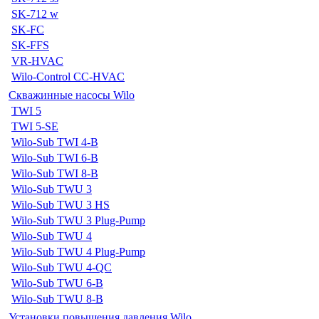
SK-712 w
SK-FC
SK-FFS
VR-HVAC
Wilo-Control CC-HVAC
Скважинные насосы Wilo
TWI 5
TWI 5-SE
Wilo-Sub TWI 4-B
Wilo-Sub TWI 6-B
Wilo-Sub TWI 8-B
Wilo-Sub TWU 3
Wilo-Sub TWU 3 HS
Wilo-Sub TWU 3 Plug-Pump
Wilo-Sub TWU 4
Wilo-Sub TWU 4 Plug-Pump
Wilo-Sub TWU 4-QC
Wilo-Sub TWU 6-B
Wilo-Sub TWU 8-B
Установки повышения давления Wilo