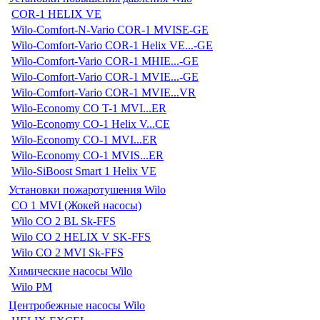
COR-1 HELIX VE
Wilo-Comfort-N-Vario COR-1 MVISE-GE
Wilo-Comfort-Vario COR-1 Helix VE...-GE
Wilo-Comfort-Vario COR-1 MHIE...-GE
Wilo-Comfort-Vario COR-1 MVIE...-GE
Wilo-Comfort-Vario COR-1 MVIE...VR
Wilo-Economy CO T-1 MVI...ER
Wilo-Economy CO-1 Helix V...CE
Wilo-Economy CO-1 MVI...ER
Wilo-Economy CO-1 MVIS...ER
Wilo-SiBoost Smart 1 Helix VE
Установки пожаротушения Wilo
CO 1 MVI (Жокей насосы)
Wilo CO 2 BL Sk-FFS
Wilo CO 2 HELIX V SK-FFS
Wilo CO 2 MVI Sk-FFS
Химические насосы Wilo
Wilo PM
Центробежные насосы Wilo