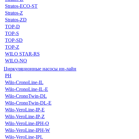
Stratos-ECO-ST
Stratos-Z
Stratos-ZD
TOP-D
TOP-S
TOP-SD
TOP-Z
WILO STAR-RS
WILO-NO
Циркуляционные насосы ин-лайн
PH
Wilo-CronoLine-IL
Wilo-CronoLine-IL-E
Wilo-CronoTwin-DL
Wilo-CronoTwin-DL-E
Wilo-VeroLine-IP-E
Wilo-VeroLine-IP-Z
Wilo-VeroLine-IPH-O
Wilo-VeroLine-IPH-W
Wilo-VeroLine-IPL