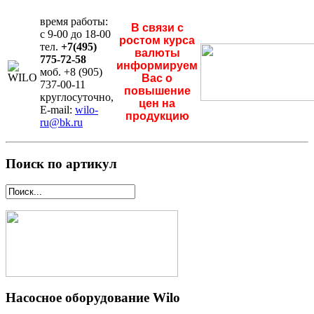
время работы:
В связи с
с 9-00 до 18-00
ростом курса
тел.
+7(495)
валюты
775-72-58
информируем
моб. +8 (905)
Вас о
737-00-11
повышение
круглосуточно,
цен на
E-mail:
wilo-
продукцию
ru@bk.ru
Поиск по артикул
Насосное оборудование Wilo