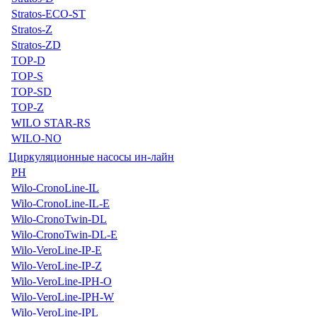
Stratos-ECO-ST
Stratos-Z
Stratos-ZD
TOP-D
TOP-S
TOP-SD
TOP-Z
WILO STAR-RS
WILO-NO
Циркуляционные насосы ин-лайн
PH
Wilo-CronoLine-IL
Wilo-CronoLine-IL-E
Wilo-CronoTwin-DL
Wilo-CronoTwin-DL-E
Wilo-VeroLine-IP-E
Wilo-VeroLine-IP-Z
Wilo-VeroLine-IPH-O
Wilo-VeroLine-IPH-W
Wilo-VeroLine-IPL