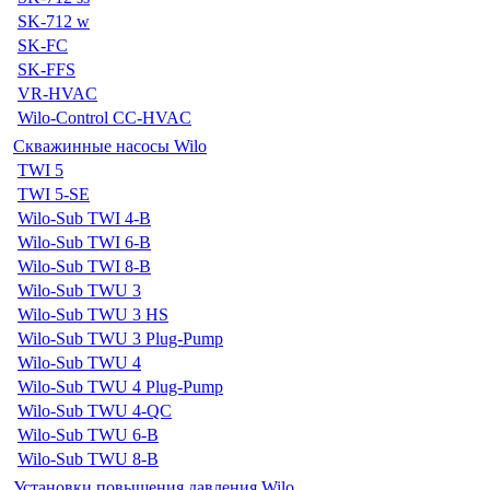
SK-712 w
SK-FC
SK-FFS
VR-HVAC
Wilo-Control CC-HVAC
Скважинные насосы Wilo
TWI 5
TWI 5-SE
Wilo-Sub TWI 4-B
Wilo-Sub TWI 6-B
Wilo-Sub TWI 8-B
Wilo-Sub TWU 3
Wilo-Sub TWU 3 HS
Wilo-Sub TWU 3 Plug-Pump
Wilo-Sub TWU 4
Wilo-Sub TWU 4 Plug-Pump
Wilo-Sub TWU 4-QC
Wilo-Sub TWU 6-B
Wilo-Sub TWU 8-B
Установки повышения давления Wilo