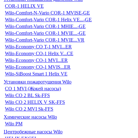
COR-1 HELIX VE
Wilo-Comfort-N-Vario COR-1 MVISE-GE
Wilo-Comfort-Vario COR-1 Helix VE...-GE
Wilo-Comfort-Vario COR-1 MHIE...-GE
Wilo-Comfort-Vario COR-1 MVIE...-GE
Wilo-Comfort-Vario COR-1 MVIE...VR
Wilo-Economy CO T-1 MVI...ER
Wilo-Economy CO-1 Helix V...CE
Wilo-Economy CO-1 MVI...ER
Wilo-Economy CO-1 MVIS...ER
Wilo-SiBoost Smart 1 Helix VE
Установки пожаротушения Wilo
CO 1 MVI (Жокей насосы)
Wilo CO 2 BL Sk-FFS
Wilo CO 2 HELIX V SK-FFS
Wilo CO 2 MVI Sk-FFS
Химические насосы Wilo
Wilo PM
Центробежные насосы Wilo