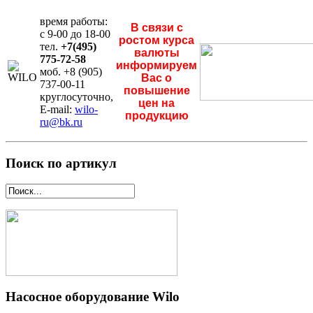
время работы:
В связи с
с 9-00 до 18-00
ростом курса
тел.
+7(495)
валюты
775-72-58
информируем
моб. +8 (905)
Вас о
737-00-11
повышение
круглосуточно,
цен на
E-mail:
wilo-
продукцию
ru@bk.ru
Поиск по артикул
Насосное оборудование Wilo