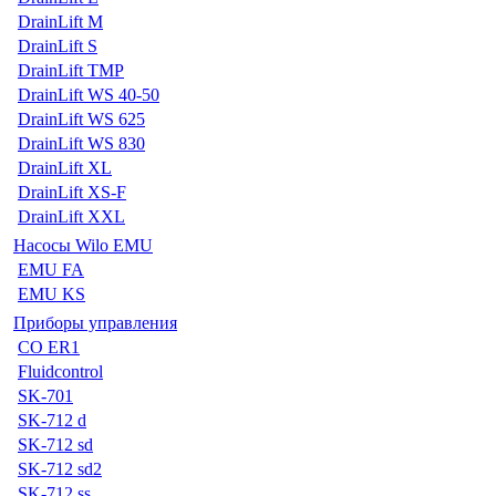
DrainLift M
DrainLift S
DrainLift TMP
DrainLift WS 40-50
DrainLift WS 625
DrainLift WS 830
DrainLift XL
DrainLift XS-F
DrainLift XXL
Насосы Wilo EMU
EMU FA
EMU KS
Приборы управления
CO ER1
Fluidcontrol
SK-701
SK-712 d
SK-712 sd
SK-712 sd2
SK-712 ss