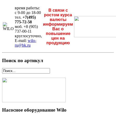
время работы:
В связи с
с 9-00 до 18-00
ростом курса
тел.
+7(495)
валюты
775-72-58
информируем
моб. +8 (905)
Вас о
737-00-11
повышение
круглосуточно,
цен на
E-mail:
wilo-
продукцию
ru@bk.ru
Поиск по артикул
Насосное оборудование Wilo