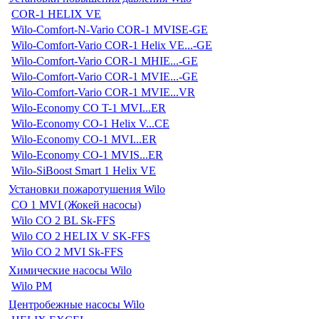
COR-1 HELIX VE
Wilo-Comfort-N-Vario COR-1 MVISE-GE
Wilo-Comfort-Vario COR-1 Helix VE...-GE
Wilo-Comfort-Vario COR-1 MHIE...-GE
Wilo-Comfort-Vario COR-1 MVIE...-GE
Wilo-Comfort-Vario COR-1 MVIE...VR
Wilo-Economy CO T-1 MVI...ER
Wilo-Economy CO-1 Helix V...CE
Wilo-Economy CO-1 MVI...ER
Wilo-Economy CO-1 MVIS...ER
Wilo-SiBoost Smart 1 Helix VE
Установки пожаротушения Wilo
CO 1 MVI (Жокей насосы)
Wilo CO 2 BL Sk-FFS
Wilo CO 2 HELIX V SK-FFS
Wilo CO 2 MVI Sk-FFS
Химические насосы Wilo
Wilo PM
Центробежные насосы Wilo