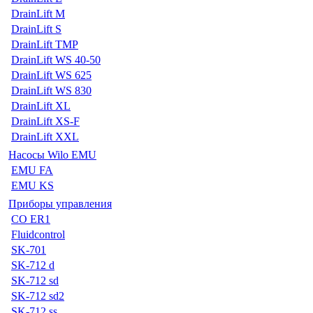
DrainLift M
DrainLift S
DrainLift TMP
DrainLift WS 40-50
DrainLift WS 625
DrainLift WS 830
DrainLift XL
DrainLift XS-F
DrainLift XXL
Насосы Wilo EMU
EMU FA
EMU KS
Приборы управления
CO ER1
Fluidcontrol
SK-701
SK-712 d
SK-712 sd
SK-712 sd2
SK-712 ss