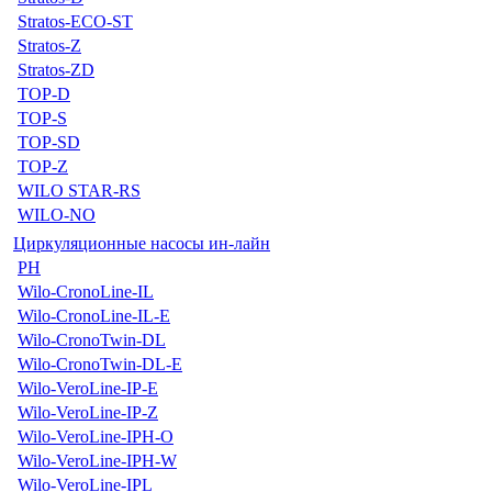
Stratos-ECO-ST
Stratos-Z
Stratos-ZD
TOP-D
TOP-S
TOP-SD
TOP-Z
WILO STAR-RS
WILO-NO
Циркуляционные насосы ин-лайн
PH
Wilo-CronoLine-IL
Wilo-CronoLine-IL-E
Wilo-CronoTwin-DL
Wilo-CronoTwin-DL-E
Wilo-VeroLine-IP-E
Wilo-VeroLine-IP-Z
Wilo-VeroLine-IPH-O
Wilo-VeroLine-IPH-W
Wilo-VeroLine-IPL