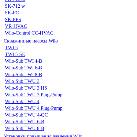
SK-712 w
SK-FC
SK-FFS
VR-HVAC
Wilo-Control CC-HVAC
Скважинные насосы Wilo
TWI 5
TWI 5-SE
Wilo-Sub TWI 4-B
Wilo-Sub TWI 6-B
Wilo-Sub TWI 8-B
Wilo-Sub TWU 3
Wilo-Sub TWU 3 HS
Wilo-Sub TWU 3 Plug-Pump
Wilo-Sub TWU 4
Wilo-Sub TWU 4 Plug-Pump
Wilo-Sub TWU 4-QC
Wilo-Sub TWU 6-B
Wilo-Sub TWU 8-B
Установки повышения давления Wilo