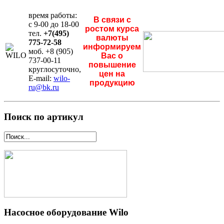
время работы:
В связи с
с 9-00 до 18-00
ростом курса
тел.
+7(495)
валюты
775-72-58
информируем
моб. +8 (905)
Вас о
737-00-11
повышение
круглосуточно,
цен на
E-mail:
wilo-
продукцию
ru@bk.ru
Поиск по артикул
Насосное оборудование Wilo