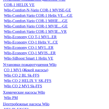
COR-1 HELIX VE
Wilo-Comfort-N-Vario COR-1 MVISE-GE
Wilo-Comfort-Vario COR-1 Helix VE...-GE
Wilo-Comfort-Vario COR-1 MHIE...-GE
Wilo-Comfort-Vario COR-1 MVIE...-GE
Wilo-Comfort-Vario COR-1 MVIE...VR
Wilo-Economy CO T-1 MVI...ER
Wilo-Economy CO-1 Helix V...CE
Wilo-Economy CO-1 MVI...ER
Wilo-Economy CO-1 MVIS...ER
Wilo-SiBoost Smart 1 Helix VE
Установки пожаротушения Wilo
CO 1 MVI (Жокей насосы)
Wilo CO 2 BL Sk-FFS
Wilo CO 2 HELIX V SK-FFS
Wilo CO 2 MVI Sk-FFS
Химические насосы Wilo
Wilo PM
Центробежные насосы Wilo