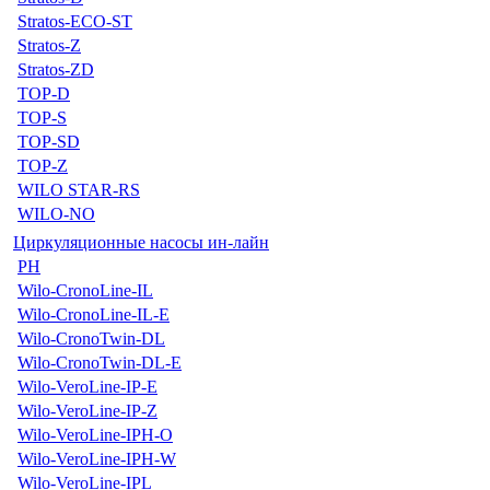
Stratos-ECO-ST
Stratos-Z
Stratos-ZD
TOP-D
TOP-S
TOP-SD
TOP-Z
WILO STAR-RS
WILO-NO
Циркуляционные насосы ин-лайн
PH
Wilo-CronoLine-IL
Wilo-CronoLine-IL-E
Wilo-CronoTwin-DL
Wilo-CronoTwin-DL-E
Wilo-VeroLine-IP-E
Wilo-VeroLine-IP-Z
Wilo-VeroLine-IPH-O
Wilo-VeroLine-IPH-W
Wilo-VeroLine-IPL