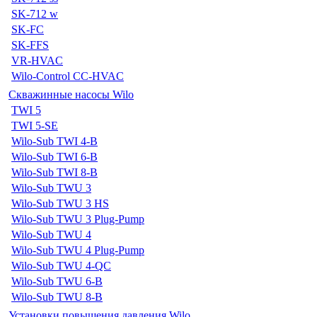
SK-712 w
SK-FC
SK-FFS
VR-HVAC
Wilo-Control CC-HVAC
Скважинные насосы Wilo
TWI 5
TWI 5-SE
Wilo-Sub TWI 4-B
Wilo-Sub TWI 6-B
Wilo-Sub TWI 8-B
Wilo-Sub TWU 3
Wilo-Sub TWU 3 HS
Wilo-Sub TWU 3 Plug-Pump
Wilo-Sub TWU 4
Wilo-Sub TWU 4 Plug-Pump
Wilo-Sub TWU 4-QC
Wilo-Sub TWU 6-B
Wilo-Sub TWU 8-B
Установки повышения давления Wilo