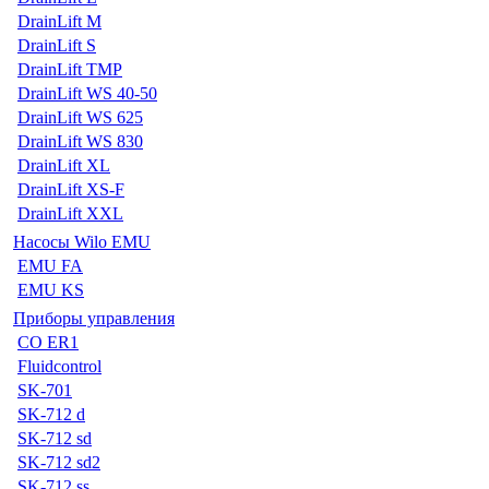
DrainLift M
DrainLift S
DrainLift TMP
DrainLift WS 40-50
DrainLift WS 625
DrainLift WS 830
DrainLift XL
DrainLift XS-F
DrainLift XXL
Насосы Wilo EMU
EMU FA
EMU KS
Приборы управления
CO ER1
Fluidcontrol
SK-701
SK-712 d
SK-712 sd
SK-712 sd2
SK-712 ss