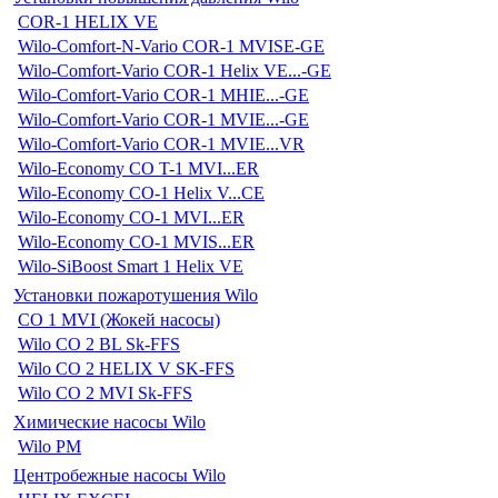
COR-1 HELIX VE
Wilo-Comfort-N-Vario COR-1 MVISE-GE
Wilo-Comfort-Vario COR-1 Helix VE...-GE
Wilo-Comfort-Vario COR-1 MHIE...-GE
Wilo-Comfort-Vario COR-1 MVIE...-GE
Wilo-Comfort-Vario COR-1 MVIE...VR
Wilo-Economy CO T-1 MVI...ER
Wilo-Economy CO-1 Helix V...CE
Wilo-Economy CO-1 MVI...ER
Wilo-Economy CO-1 MVIS...ER
Wilo-SiBoost Smart 1 Helix VE
Установки пожаротушения Wilo
CO 1 MVI (Жокей насосы)
Wilo CO 2 BL Sk-FFS
Wilo CO 2 HELIX V SK-FFS
Wilo CO 2 MVI Sk-FFS
Химические насосы Wilo
Wilo PM
Центробежные насосы Wilo