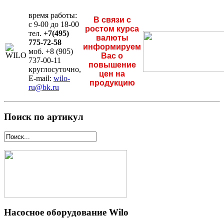
время работы:
В связи с
с 9-00 до 18-00
ростом курса
тел.
+7(495)
валюты
775-72-58
информируем
моб. +8 (905)
Вас о
737-00-11
повышение
круглосуточно,
цен на
E-mail:
wilo-
продукцию
ru@bk.ru
Поиск по артикул
Насосное оборудование Wilo