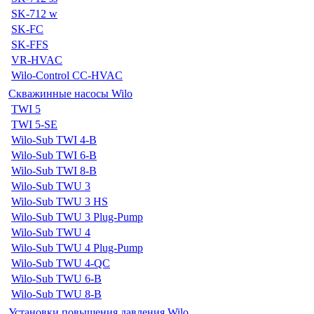
SK-712 w
SK-FC
SK-FFS
VR-HVAC
Wilo-Control CC-HVAC
Скважинные насосы Wilo
TWI 5
TWI 5-SE
Wilo-Sub TWI 4-B
Wilo-Sub TWI 6-B
Wilo-Sub TWI 8-B
Wilo-Sub TWU 3
Wilo-Sub TWU 3 HS
Wilo-Sub TWU 3 Plug-Pump
Wilo-Sub TWU 4
Wilo-Sub TWU 4 Plug-Pump
Wilo-Sub TWU 4-QC
Wilo-Sub TWU 6-B
Wilo-Sub TWU 8-B
Установки повышения давления Wilo