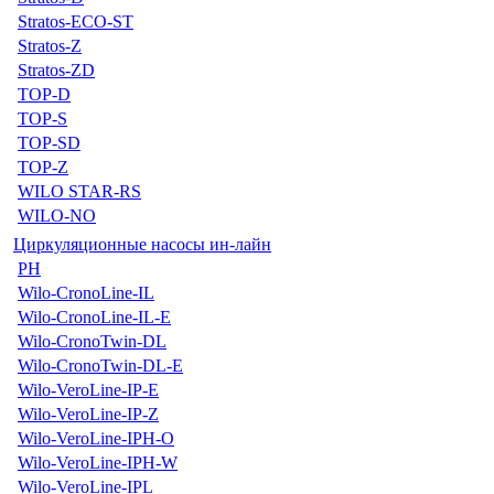
Stratos-ECO-ST
Stratos-Z
Stratos-ZD
TOP-D
TOP-S
TOP-SD
TOP-Z
WILO STAR-RS
WILO-NO
Циркуляционные насосы ин-лайн
PH
Wilo-CronoLine-IL
Wilo-CronoLine-IL-E
Wilo-CronoTwin-DL
Wilo-CronoTwin-DL-E
Wilo-VeroLine-IP-E
Wilo-VeroLine-IP-Z
Wilo-VeroLine-IPH-O
Wilo-VeroLine-IPH-W
Wilo-VeroLine-IPL