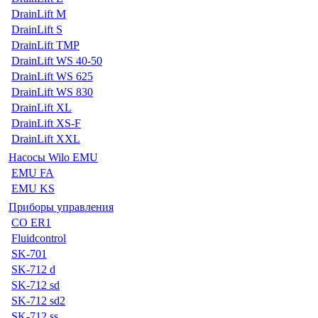
DrainLift M
DrainLift S
DrainLift TMP
DrainLift WS 40-50
DrainLift WS 625
DrainLift WS 830
DrainLift XL
DrainLift XS-F
DrainLift XXL
Насосы Wilo EMU
EMU FA
EMU KS
Приборы управления
CO ER1
Fluidcontrol
SK-701
SK-712 d
SK-712 sd
SK-712 sd2
SK-712 ss