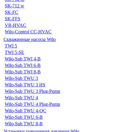
SK-712 w
SK-FC
SK-FFS
VR-HVAC
Wilo-Control CC-HVAC
Скважинные насосы Wilo
TWI 5
TWI 5-SE
Wilo-Sub TWI 4-B
Wilo-Sub TWI 6-B
Wilo-Sub TWI 8-B
Wilo-Sub TWU 3
Wilo-Sub TWU 3 HS
Wilo-Sub TWU 3 Plug-Pump
Wilo-Sub TWU 4
Wilo-Sub TWU 4 Plug-Pump
Wilo-Sub TWU 4-QC
Wilo-Sub TWU 6-B
Wilo-Sub TWU 8-B
Установки повышения давления Wilo