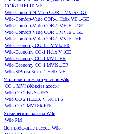
COR-1 HELIX VE
Wilo-Comfort-N-Vario COR-1 MVISE-GE
Wilo-Comfort-Vario COR-1 Helix VE...-GE
Wilo-Comfort-Vario COR-1 MHIE...-GE
Wilo-Comfort-Vario COR-1 MVIE...-GE
Wilo-Comfort-Vario COR-1 MVIE...VR
Wilo-Economy CO T-1 MVI...ER
Wilo-Economy CO-1 Helix V...CE
Wilo-Economy CO-1 MVI...ER
Wilo-Economy CO-1 MVIS...ER
Wilo-SiBoost Smart 1 Helix VE
Установки пожаротушения Wilo
CO 1 MVI (Жокей насосы)
Wilo CO 2 BL Sk-FFS
Wilo CO 2 HELIX V SK-FFS
Wilo CO 2 MVI Sk-FFS
Химические насосы Wilo
Wilo PM
Центробежные насосы Wilo