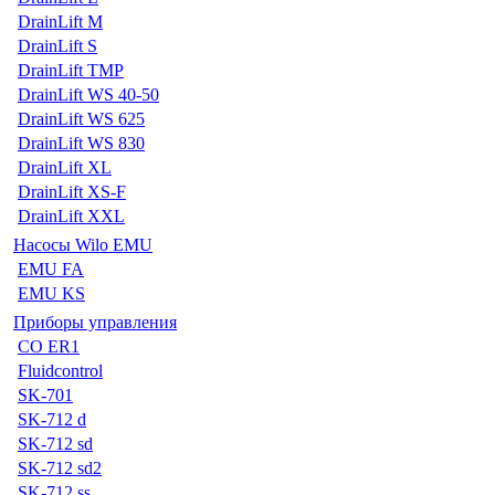
DrainLift M
DrainLift S
DrainLift TMP
DrainLift WS 40-50
DrainLift WS 625
DrainLift WS 830
DrainLift XL
DrainLift XS-F
DrainLift XXL
Насосы Wilo EMU
EMU FA
EMU KS
Приборы управления
CO ER1
Fluidcontrol
SK-701
SK-712 d
SK-712 sd
SK-712 sd2
SK-712 ss