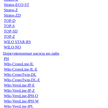
Stratos-ECO-ST
Stratos-Z
Stratos-ZD
TOP-D
TOP-S
TOP-SD
TOP-Z
WILO STAR-RS
WILO-NO
Циркуляционные насосы ин-лайн
PH
Wilo-CronoLine-IL
Wilo-CronoLine-IL-E
Wilo-CronoTwin-DL
Wilo-CronoTwin-DL-E
Wilo-VeroLine-IP-E
Wilo-VeroLine-IP-Z
Wilo-VeroLine-IPH-O
Wilo-VeroLine-IPH-W
Wilo-VeroLine-IPL