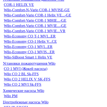
COR-1 HELIX VE
Wilo-Comfort-N-Vario COR-1 MVISE-GE
Wilo-Comfort-Vario COR-1 Helix VE...-GE
Wilo-Comfort-Vario COR-1 MHIE...-GE
Wilo-Comfort-Vario COR-1 MVIE...-GE
Wilo-Comfort-Vario COR-1 MVIE...VR
Wilo-Economy CO T-1 MVI...ER
Wilo-Economy CO-1 Helix V...CE
Wilo-Economy CO-1 MVI...ER
Wilo-Economy CO-1 MVIS...ER
Wilo-SiBoost Smart 1 Helix VE
Установки пожаротушения Wilo
CO 1 MVI (Жокей насосы)
Wilo CO 2 BL Sk-FFS
Wilo CO 2 HELIX V SK-FFS
Wilo CO 2 MVI Sk-FFS
Химические насосы Wilo
Wilo PM
Центробежные насосы Wilo