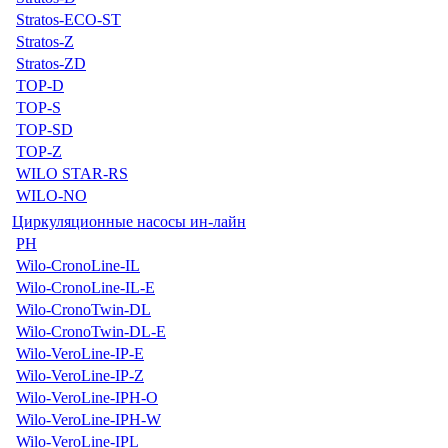
Stratos-ECO-ST
Stratos-Z
Stratos-ZD
TOP-D
TOP-S
TOP-SD
TOP-Z
WILO STAR-RS
WILO-NO
Циркуляционные насосы ин-лайн
PH
Wilo-CronoLine-IL
Wilo-CronoLine-IL-E
Wilo-CronoTwin-DL
Wilo-CronoTwin-DL-E
Wilo-VeroLine-IP-E
Wilo-VeroLine-IP-Z
Wilo-VeroLine-IPH-O
Wilo-VeroLine-IPH-W
Wilo-VeroLine-IPL