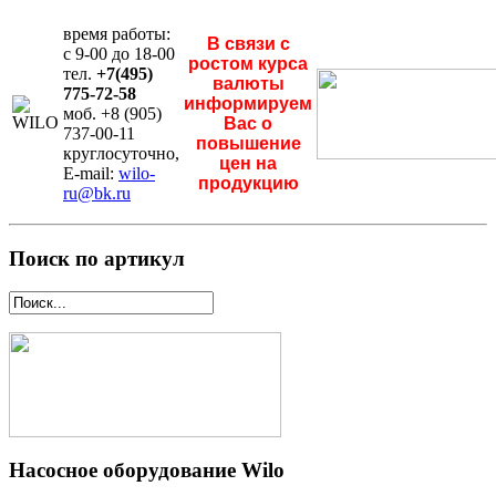
время работы:
В связи с
с 9-00 до 18-00
ростом курса
тел.
+7(495)
валюты
775-72-58
информируем
моб. +8 (905)
Вас о
737-00-11
повышение
круглосуточно,
цен на
E-mail:
wilo-
продукцию
ru@bk.ru
Поиск по артикул
Насосное оборудование Wilo