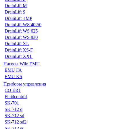
DrainLift M
DrainLift S
DrainLift TMP
DrainLift WS 40-50
DrainLift WS 625
DrainLift WS 830
DrainLift XL
DrainLift XS-F
DrainLift XXL
Насосы Wilo EMU
EMU FA
EMU KS
Приборы управления
CO ER1
Fluidcontrol
SK-701
SK-712 d
SK-712 sd
SK-712 sd2
SK-712 ss