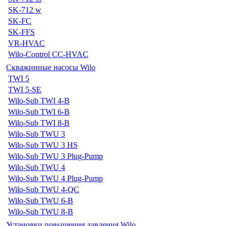
SK-712 w
SK-FC
SK-FFS
VR-HVAC
Wilo-Control CC-HVAC
Скважинные насосы Wilo
TWI 5
TWI 5-SE
Wilo-Sub TWI 4-B
Wilo-Sub TWI 6-B
Wilo-Sub TWI 8-B
Wilo-Sub TWU 3
Wilo-Sub TWU 3 HS
Wilo-Sub TWU 3 Plug-Pump
Wilo-Sub TWU 4
Wilo-Sub TWU 4 Plug-Pump
Wilo-Sub TWU 4-QC
Wilo-Sub TWU 6-B
Wilo-Sub TWU 8-B
Установки повышения давления Wilo