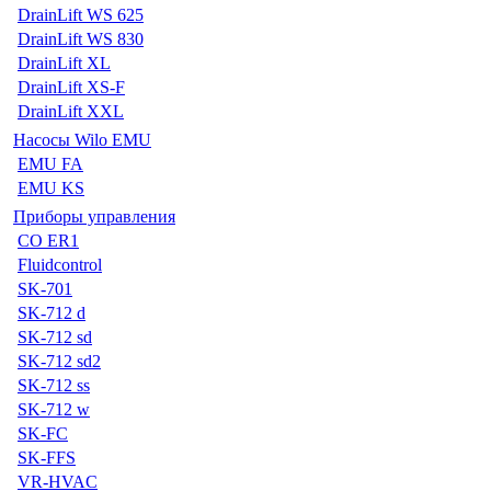
DrainLift WS 625
DrainLift WS 830
DrainLift XL
DrainLift XS-F
DrainLift XXL
Насосы Wilo EMU
EMU FA
EMU KS
Приборы управления
CO ER1
Fluidcontrol
SK-701
SK-712 d
SK-712 sd
SK-712 sd2
SK-712 ss
SK-712 w
SK-FC
SK-FFS
VR-HVAC