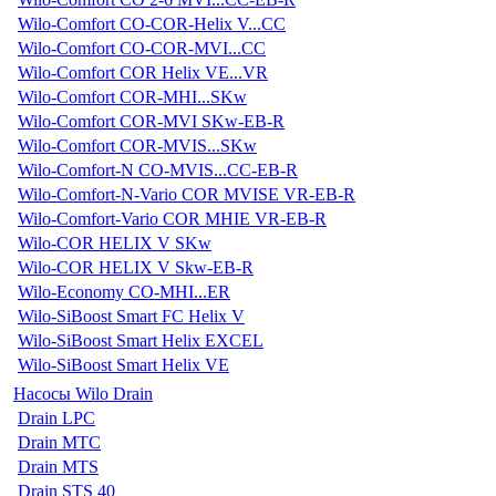
Wilo-Comfort CO-COR-Helix V...CC
Wilo-Comfort CO-COR-MVI...CC
Wilo-Comfort COR Helix VE...VR
Wilo-Comfort COR-MHI...SKw
Wilo-Comfort COR-MVI SKw-EB-R
Wilo-Comfort COR-MVIS...SKw
Wilo-Comfort-N CO-MVIS...CC-EB-R
Wilo-Comfort-N-Vario COR MVISE VR-EB-R
Wilo-Comfort-Vario COR MHIE VR-EB-R
Wilo-COR HELIX V SKw
Wilo-COR HELIX V Skw-EB-R
Wilo-Economy CO-MHI...ER
Wilo-SiBoost Smart FC Helix V
Wilo-SiBoost Smart Helix EXCEL
Wilo-SiBoost Smart Helix VE
Насосы Wilo Drain
Drain LPC
Drain MTC
Drain MTS
Drain STS 40