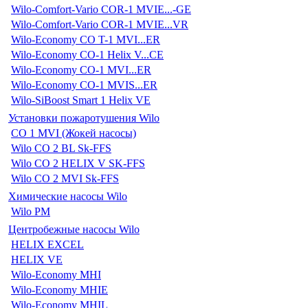
Wilo-Comfort-Vario COR-1 MVIE...-GE
Wilo-Comfort-Vario COR-1 MVIE...VR
Wilo-Economy CO T-1 MVI...ER
Wilo-Economy CO-1 Helix V...CE
Wilo-Economy CO-1 MVI...ER
Wilo-Economy CO-1 MVIS...ER
Wilo-SiBoost Smart 1 Helix VE
Установки пожаротушения Wilo
CO 1 MVI (Жокей насосы)
Wilo CO 2 BL Sk-FFS
Wilo CO 2 HELIX V SK-FFS
Wilo CO 2 MVI Sk-FFS
Химические насосы Wilo
Wilo PM
Центробежные насосы Wilo
HELIX EXCEL
HELIX VE
Wilo-Economy MHI
Wilo-Economy MHIE
Wilo-Economy MHIL