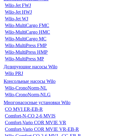
Wilo-Jet FWJ
Wilo-Jet HWJ
Wilo-Jet WJ
Wilo-MultiCargo FMC
Wilo-MultiCargo HMC
Wilo-MultiCargo MC
Wilo-MultiPress FMP
Wilo-MultiPress HMP
Wilo-MultiPress MP
Дозирующие насосы Wilo
Wilo PRJ
Консольные насосы Wilo
Wilo-CronoNorm-NL
Wilo-CronoNorm-NLG
Многонасосные установки Wilo
CO MVI ER-EB-R
Comfort-N-CO 2-6 MVIS
Comfort-Vario COR MVIE VR
Comfort-Vario COR MVIE VR-EB-R
Wilo-Comfort CO 2-6 MVI...CC-EB-R