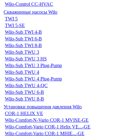
Wilo-Control CC-HVAC
Скважинные насосы Wilo
TWI 5
TWI 5-SE
Wilo-Sub TWI 4-B
Wilo-Sub TWI 6-B
Wilo-Sub TWI 8-B
Wilo-Sub TWU 3
Wilo-Sub TWU 3 HS
Wilo-Sub TWU 3 Plug-Pump
Wilo-Sub TWU 4
Wilo-Sub TWU 4 Plug-Pump
Wilo-Sub TWU 4-QC
Wilo-Sub TWU 6-B
Wilo-Sub TWU 8-B
Установки повышения давления Wilo
COR-1 HELIX VE
Wilo-Comfort-N-Vario COR-1 MVISE-GE
Wilo-Comfort-Vario COR-1 Helix VE...-GE
Wilo-Comfort-Vario COR-1 MHIE...-GE