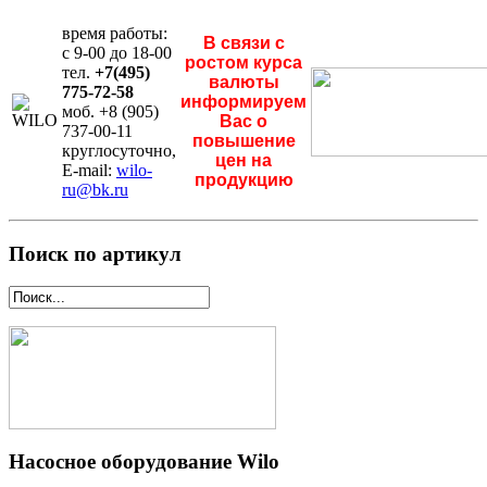
время работы:
В связи с
с 9-00 до 18-00
ростом курса
тел.
+7(495)
валюты
775-72-58
информируем
моб. +8 (905)
Вас о
737-00-11
повышение
круглосуточно,
цен на
E-mail:
wilo-
продукцию
ru@bk.ru
Поиск по артикул
Насосное оборудование Wilo