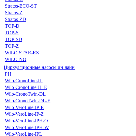
Stratos-ECO-ST
Stratos-Z
Stratos-ZD
TOP-D
TOP-S
TOP-SD
TOP-Z
WILO STAR-RS
WILO-NO
Циркуляционные насосы ин-лайн
PH
Wilo-CronoLine-IL
Wilo-CronoLine-IL-E
Wilo-CronoTwin-DL
Wilo-CronoTwin-DL-E
Wilo-VeroLine-IP-E
Wilo-VeroLine-IP-Z
Wilo-VeroLine-IPH-O
Wilo-VeroLine-IPH-W
Wilo-VeroLine-IPL