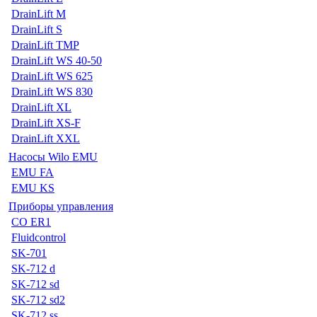
DrainLift M
DrainLift S
DrainLift TMP
DrainLift WS 40-50
DrainLift WS 625
DrainLift WS 830
DrainLift XL
DrainLift XS-F
DrainLift XXL
Насосы Wilo EMU
EMU FA
EMU KS
Приборы управления
CO ER1
Fluidcontrol
SK-701
SK-712 d
SK-712 sd
SK-712 sd2
SK-712 ss