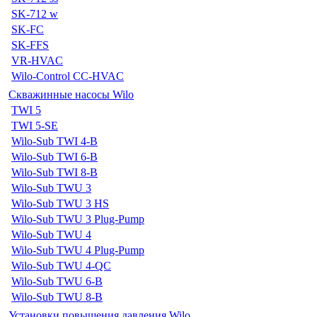
SK-712 w
SK-FC
SK-FFS
VR-HVAC
Wilo-Control CC-HVAC
Скважинные насосы Wilo
TWI 5
TWI 5-SE
Wilo-Sub TWI 4-B
Wilo-Sub TWI 6-B
Wilo-Sub TWI 8-B
Wilo-Sub TWU 3
Wilo-Sub TWU 3 HS
Wilo-Sub TWU 3 Plug-Pump
Wilo-Sub TWU 4
Wilo-Sub TWU 4 Plug-Pump
Wilo-Sub TWU 4-QC
Wilo-Sub TWU 6-B
Wilo-Sub TWU 8-B
Установки повышения давления Wilo