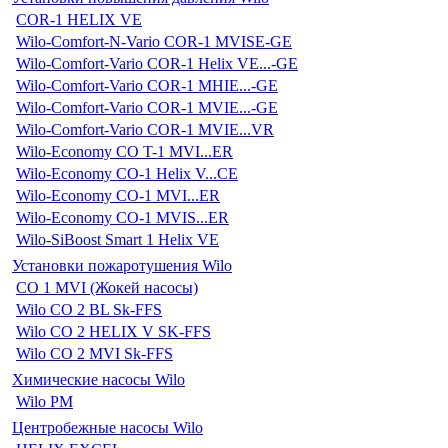
COR-1 HELIX VE
Wilo-Comfort-N-Vario COR-1 MVISE-GE
Wilo-Comfort-Vario COR-1 Helix VE...-GE
Wilo-Comfort-Vario COR-1 MHIE...-GE
Wilo-Comfort-Vario COR-1 MVIE...-GE
Wilo-Comfort-Vario COR-1 MVIE...VR
Wilo-Economy CO T-1 MVI...ER
Wilo-Economy CO-1 Helix V...CE
Wilo-Economy CO-1 MVI...ER
Wilo-Economy CO-1 MVIS...ER
Wilo-SiBoost Smart 1 Helix VE
Установки пожаротушения Wilo
CO 1 MVI (Жокей насосы)
Wilo CO 2 BL Sk-FFS
Wilo CO 2 HELIX V SK-FFS
Wilo CO 2 MVI Sk-FFS
Химические насосы Wilo
Wilo PM
Центробежные насосы Wilo