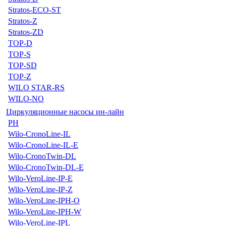
Stratos-ECO-ST
Stratos-Z
Stratos-ZD
TOP-D
TOP-S
TOP-SD
TOP-Z
WILO STAR-RS
WILO-NO
Циркуляционные насосы ин-лайн
PH
Wilo-CronoLine-IL
Wilo-CronoLine-IL-E
Wilo-CronoTwin-DL
Wilo-CronoTwin-DL-E
Wilo-VeroLine-IP-E
Wilo-VeroLine-IP-Z
Wilo-VeroLine-IPH-O
Wilo-VeroLine-IPH-W
Wilo-VeroLine-IPL