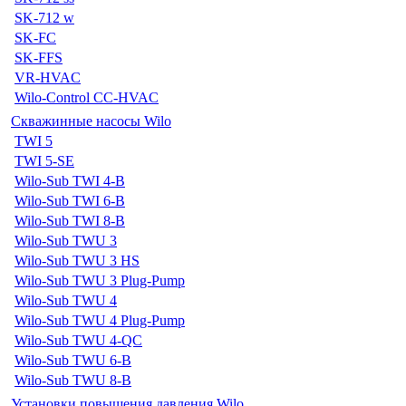
SK-712 w
SK-FC
SK-FFS
VR-HVAC
Wilo-Control CC-HVAC
Скважинные насосы Wilo
TWI 5
TWI 5-SE
Wilo-Sub TWI 4-B
Wilo-Sub TWI 6-B
Wilo-Sub TWI 8-B
Wilo-Sub TWU 3
Wilo-Sub TWU 3 HS
Wilo-Sub TWU 3 Plug-Pump
Wilo-Sub TWU 4
Wilo-Sub TWU 4 Plug-Pump
Wilo-Sub TWU 4-QC
Wilo-Sub TWU 6-B
Wilo-Sub TWU 8-B
Установки повышения давления Wilo