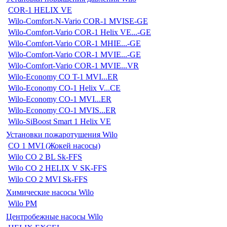
COR-1 HELIX VE
Wilo-Comfort-N-Vario COR-1 MVISE-GE
Wilo-Comfort-Vario COR-1 Helix VE...-GE
Wilo-Comfort-Vario COR-1 MHIE...-GE
Wilo-Comfort-Vario COR-1 MVIE...-GE
Wilo-Comfort-Vario COR-1 MVIE...VR
Wilo-Economy CO T-1 MVI...ER
Wilo-Economy CO-1 Helix V...CE
Wilo-Economy CO-1 MVI...ER
Wilo-Economy CO-1 MVIS...ER
Wilo-SiBoost Smart 1 Helix VE
Установки пожаротушения Wilo
CO 1 MVI (Жокей насосы)
Wilo CO 2 BL Sk-FFS
Wilo CO 2 HELIX V SK-FFS
Wilo CO 2 MVI Sk-FFS
Химические насосы Wilo
Wilo PM
Центробежные насосы Wilo