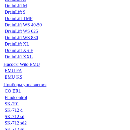
DrainLift M
DrainLift S
DrainLift TMP
DrainLift WS 40-50
DrainLift WS 625
DrainLift WS 830
DrainLift XL
DrainLift XS-F
DrainLift XXL
Насосы Wilo EMU
EMU FA
EMU KS
Приборы управления
CO ER1
Fluidcontrol
SK-701
SK-712 d
SK-712 sd
SK-712 sd2
SK-712 ss