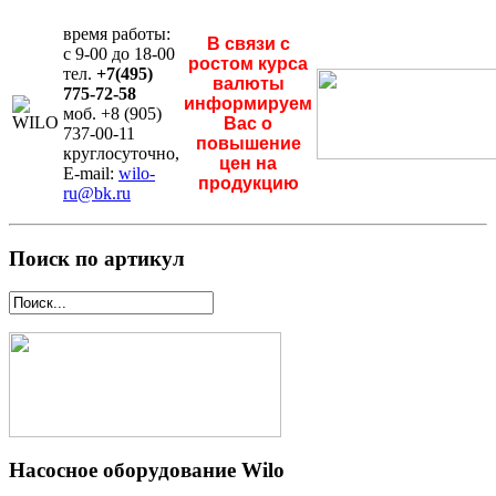
время работы:
В связи с
с 9-00 до 18-00
ростом курса
тел.
+7(495)
валюты
775-72-58
информируем
моб. +8 (905)
Вас о
737-00-11
повышение
круглосуточно,
цен на
E-mail:
wilo-
продукцию
ru@bk.ru
Поиск по артикул
Насосное оборудование Wilo