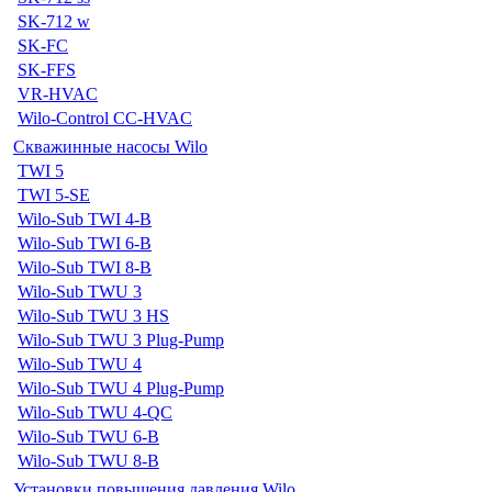
SK-712 w
SK-FC
SK-FFS
VR-HVAC
Wilo-Control CC-HVAC
Скважинные насосы Wilo
TWI 5
TWI 5-SE
Wilo-Sub TWI 4-B
Wilo-Sub TWI 6-B
Wilo-Sub TWI 8-B
Wilo-Sub TWU 3
Wilo-Sub TWU 3 HS
Wilo-Sub TWU 3 Plug-Pump
Wilo-Sub TWU 4
Wilo-Sub TWU 4 Plug-Pump
Wilo-Sub TWU 4-QC
Wilo-Sub TWU 6-B
Wilo-Sub TWU 8-B
Установки повышения давления Wilo