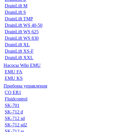
DrainLift M
DrainLift S
DrainLift TMP
DrainLift WS 40-50
DrainLift WS 625
DrainLift WS 830
DrainLift XL
DrainLift XS-F
DrainLift XXL
Насосы Wilo EMU
EMU FA
EMU KS
Приборы управления
CO ER1
Fluidcontrol
SK-701
SK-712 d
SK-712 sd
SK-712 sd2
SK-712 ss