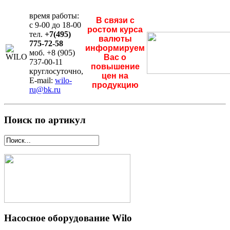
время работы:
В связи с
с 9-00 до 18-00
ростом курса
тел.
+7(495)
валюты
775-72-58
информируем
моб. +8 (905)
Вас о
737-00-11
повышение
круглосуточно,
цен на
E-mail:
wilo-
продукцию
ru@bk.ru
Поиск по артикул
Насосное оборудование Wilo