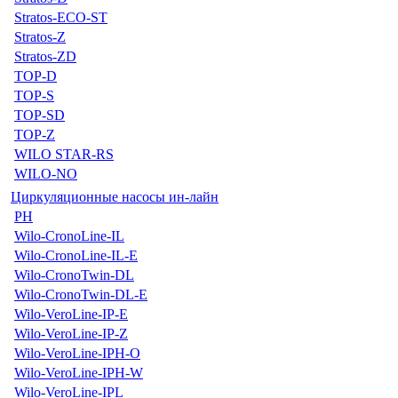
Stratos-ECO-ST
Stratos-Z
Stratos-ZD
TOP-D
TOP-S
TOP-SD
TOP-Z
WILO STAR-RS
WILO-NO
Циркуляционные насосы ин-лайн
PH
Wilo-CronoLine-IL
Wilo-CronoLine-IL-E
Wilo-CronoTwin-DL
Wilo-CronoTwin-DL-E
Wilo-VeroLine-IP-E
Wilo-VeroLine-IP-Z
Wilo-VeroLine-IPH-O
Wilo-VeroLine-IPH-W
Wilo-VeroLine-IPL