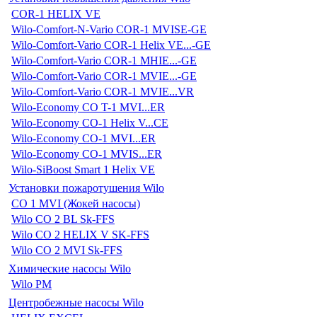
COR-1 HELIX VE
Wilo-Comfort-N-Vario COR-1 MVISE-GE
Wilo-Comfort-Vario COR-1 Helix VE...-GE
Wilo-Comfort-Vario COR-1 MHIE...-GE
Wilo-Comfort-Vario COR-1 MVIE...-GE
Wilo-Comfort-Vario COR-1 MVIE...VR
Wilo-Economy CO T-1 MVI...ER
Wilo-Economy CO-1 Helix V...CE
Wilo-Economy CO-1 MVI...ER
Wilo-Economy CO-1 MVIS...ER
Wilo-SiBoost Smart 1 Helix VE
Установки пожаротушения Wilo
CO 1 MVI (Жокей насосы)
Wilo CO 2 BL Sk-FFS
Wilo CO 2 HELIX V SK-FFS
Wilo CO 2 MVI Sk-FFS
Химические насосы Wilo
Wilo PM
Центробежные насосы Wilo