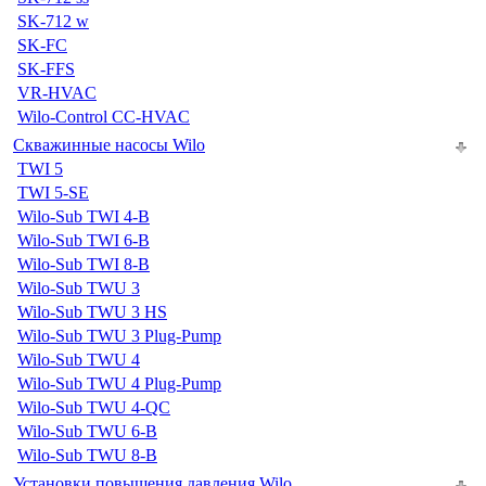
SK-712 w
SK-FC
SK-FFS
VR-HVAC
Wilo-Control CC-HVAC
Скважинные насосы Wilo
TWI 5
TWI 5-SE
Wilo-Sub TWI 4-B
Wilo-Sub TWI 6-B
Wilo-Sub TWI 8-B
Wilo-Sub TWU 3
Wilo-Sub TWU 3 HS
Wilo-Sub TWU 3 Plug-Pump
Wilo-Sub TWU 4
Wilo-Sub TWU 4 Plug-Pump
Wilo-Sub TWU 4-QC
Wilo-Sub TWU 6-B
Wilo-Sub TWU 8-B
Установки повышения давления Wilo