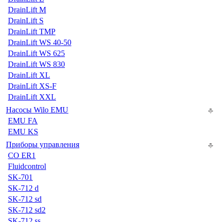
DrainLift M
DrainLift S
DrainLift TMP
DrainLift WS 40-50
DrainLift WS 625
DrainLift WS 830
DrainLift XL
DrainLift XS-F
DrainLift XXL
Насосы Wilo EMU
EMU FA
EMU KS
Приборы управления
CO ER1
Fluidcontrol
SK-701
SK-712 d
SK-712 sd
SK-712 sd2
SK-712 ss