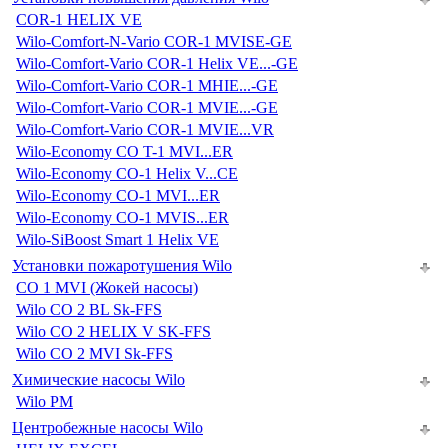
COR-1 HELIX VE
Wilo-Comfort-N-Vario COR-1 MVISE-GE
Wilo-Comfort-Vario COR-1 Helix VE...-GE
Wilo-Comfort-Vario COR-1 MHIE...-GE
Wilo-Comfort-Vario COR-1 MVIE...-GE
Wilo-Comfort-Vario COR-1 MVIE...VR
Wilo-Economy CO T-1 MVI...ER
Wilo-Economy CO-1 Helix V...CE
Wilo-Economy CO-1 MVI...ER
Wilo-Economy CO-1 MVIS...ER
Wilo-SiBoost Smart 1 Helix VE
Установки пожаротушения Wilo
CO 1 MVI (Жокей насосы)
Wilo CO 2 BL Sk-FFS
Wilo CO 2 HELIX V SK-FFS
Wilo CO 2 MVI Sk-FFS
Химические насосы Wilo
Wilo PM
Центробежные насосы Wilo