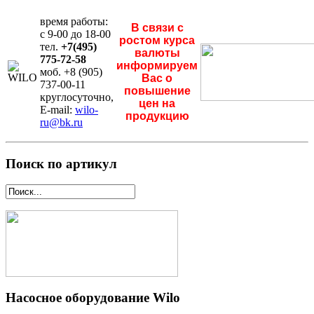
время работы:
В связи с
с 9-00 до 18-00
ростом курса
тел.
+7(495)
валюты
775-72-58
информируем
моб. +8 (905)
Вас о
737-00-11
повышение
круглосуточно,
цен на
E-mail:
wilo-
продукцию
ru@bk.ru
Поиск по артикул
Насосное оборудование Wilo