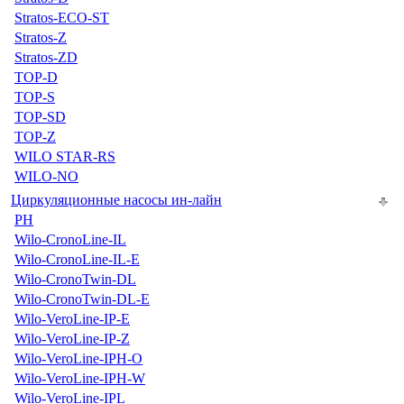
Stratos-ECO-ST
Stratos-Z
Stratos-ZD
TOP-D
TOP-S
TOP-SD
TOP-Z
WILO STAR-RS
WILO-NO
Циркуляционные насосы ин-лайн
PH
Wilo-CronoLine-IL
Wilo-CronoLine-IL-E
Wilo-CronoTwin-DL
Wilo-CronoTwin-DL-E
Wilo-VeroLine-IP-E
Wilo-VeroLine-IP-Z
Wilo-VeroLine-IPH-O
Wilo-VeroLine-IPH-W
Wilo-VeroLine-IPL