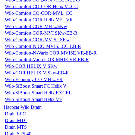
Wilo-Comfort CO-COR-Helix V...CC
Wilo-Comfort CO-COR-MVI...CC
Wilo-Comfort COR Helix VE...VR
Wilo-Comfort COR-MHI...SKw
Wilo-Comfort COR-MVI SKw-EB-R
Wilo-Comfort COR-MVIS...SKw
Wilo-Comfort-N CO-MVIS...CC-EB-R
Wilo-Comfort-N-Vario COR MVISE VR-EB-R
Wilo-Comfort-Vario COR MHIE VR-EB-R
Wilo-COR HELIX V SKw
Wilo-COR HELIX V Skw-EB-R
Wilo-Economy CO-MHI...ER
Wilo-SiBoost Smart FC Helix V
Wilo-SiBoost Smart Helix EXCEL
Wilo-SiBoost Smart Helix VE
Насосы Wilo Drain
Drain LPC
Drain MTC
Drain MTS
Drain STS 40