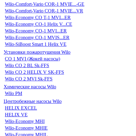
Wilo-Comfort-Vario COR-1 MVIE...-GE
Wilo-Comfort-Vario COR-1 MVIE...VR
Wilo-Economy CO T-1 MVI...ER
Wilo-Economy CO-1 Helix V...CE
Wilo-Economy CO-1 MVI...ER
Wilo-Economy CO-1 MVIS...ER
Wilo-SiBoost Smart 1 Helix VE
Установки пожаротушения Wilo
CO 1 MVI (Жокей насосы)
Wilo CO 2 BL Sk-FFS
Wilo CO 2 HELIX V SK-FFS
Wilo CO 2 MVI Sk-FFS
Химические насосы Wilo
Wilo PM
Центробежные насосы Wilo
HELIX EXCEL
HELIX VE
Wilo-Economy MHI
Wilo-Economy MHIE
Wilo-Economy MHIL