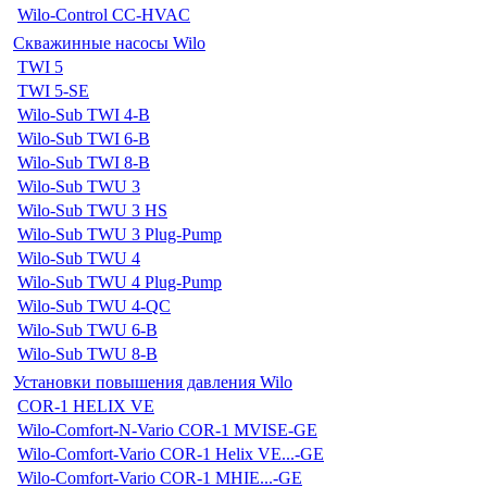
Wilo-Control CC-HVAC
Скважинные насосы Wilo
TWI 5
TWI 5-SE
Wilo-Sub TWI 4-B
Wilo-Sub TWI 6-B
Wilo-Sub TWI 8-B
Wilo-Sub TWU 3
Wilo-Sub TWU 3 HS
Wilo-Sub TWU 3 Plug-Pump
Wilo-Sub TWU 4
Wilo-Sub TWU 4 Plug-Pump
Wilo-Sub TWU 4-QC
Wilo-Sub TWU 6-B
Wilo-Sub TWU 8-B
Установки повышения давления Wilo
COR-1 HELIX VE
Wilo-Comfort-N-Vario COR-1 MVISE-GE
Wilo-Comfort-Vario COR-1 Helix VE...-GE
Wilo-Comfort-Vario COR-1 MHIE...-GE