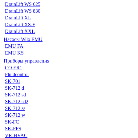
DrainLift WS 625
DrainLift WS 830
DrainLift XL
DrainLift XS-F
DrainLift XXL
Насосы Wilo EMU
EMU FA
EMU KS
Приборы управления
CO ER1
Fluidcontrol
SK-701
SK-712 d
SK-712 sd
SK-712 sd2
SK-712 ss
SK-712 w
SK-FC
SK-FFS
VR-HVAC