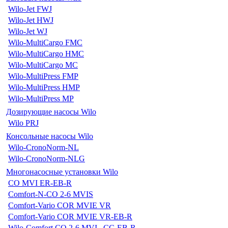
Wilo-Jet FWJ
Wilo-Jet HWJ
Wilo-Jet WJ
Wilo-MultiCargo FMC
Wilo-MultiCargo HMC
Wilo-MultiCargo MC
Wilo-MultiPress FMP
Wilo-MultiPress HMP
Wilo-MultiPress MP
Дозирующие насосы Wilo
Wilo PRJ
Консольные насосы Wilo
Wilo-CronoNorm-NL
Wilo-CronoNorm-NLG
Многонасосные установки Wilo
CO MVI ER-EB-R
Comfort-N-CO 2-6 MVIS
Comfort-Vario COR MVIE VR
Comfort-Vario COR MVIE VR-EB-R
Wilo-Comfort CO 2-6 MVI...CC-EB-R