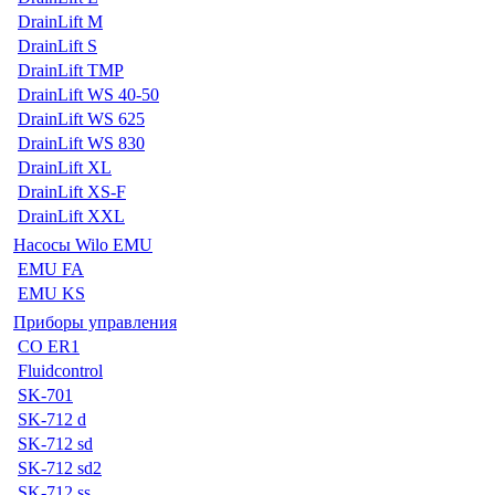
DrainLift M
DrainLift S
DrainLift TMP
DrainLift WS 40-50
DrainLift WS 625
DrainLift WS 830
DrainLift XL
DrainLift XS-F
DrainLift XXL
Насосы Wilo EMU
EMU FA
EMU KS
Приборы управления
CO ER1
Fluidcontrol
SK-701
SK-712 d
SK-712 sd
SK-712 sd2
SK-712 ss