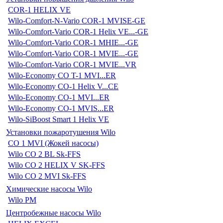
COR-1 HELIX VE
Wilo-Comfort-N-Vario COR-1 MVISE-GE
Wilo-Comfort-Vario COR-1 Helix VE...-GE
Wilo-Comfort-Vario COR-1 MHIE...-GE
Wilo-Comfort-Vario COR-1 MVIE...-GE
Wilo-Comfort-Vario COR-1 MVIE...VR
Wilo-Economy CO T-1 MVI...ER
Wilo-Economy CO-1 Helix V...CE
Wilo-Economy CO-1 MVI...ER
Wilo-Economy CO-1 MVIS...ER
Wilo-SiBoost Smart 1 Helix VE
Установки пожаротушения Wilo
CO 1 MVI (Жокей насосы)
Wilo CO 2 BL Sk-FFS
Wilo CO 2 HELIX V SK-FFS
Wilo CO 2 MVI Sk-FFS
Химические насосы Wilo
Wilo PM
Центробежные насосы Wilo