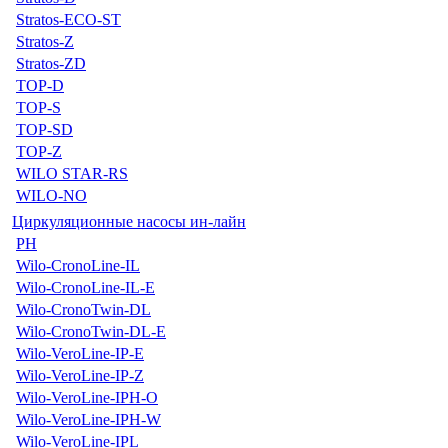
Stratos-ECO-ST
Stratos-Z
Stratos-ZD
TOP-D
TOP-S
TOP-SD
TOP-Z
WILO STAR-RS
WILO-NO
Циркуляционные насосы ин-лайн
PH
Wilo-CronoLine-IL
Wilo-CronoLine-IL-E
Wilo-CronoTwin-DL
Wilo-CronoTwin-DL-E
Wilo-VeroLine-IP-E
Wilo-VeroLine-IP-Z
Wilo-VeroLine-IPH-O
Wilo-VeroLine-IPH-W
Wilo-VeroLine-IPL