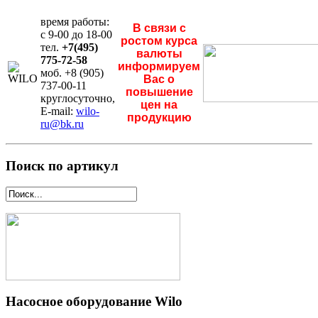
время работы:
В связи с
с 9-00 до 18-00
ростом курса
тел.
+7(495)
валюты
775-72-58
информируем
моб. +8 (905)
Вас о
737-00-11
повышение
круглосуточно,
цен на
E-mail:
wilo-
продукцию
ru@bk.ru
Поиск по артикул
Насосное оборудование Wilo