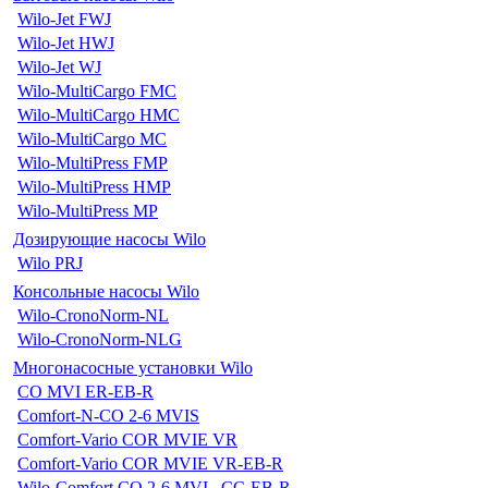
Wilo-Jet FWJ
Wilo-Jet HWJ
Wilo-Jet WJ
Wilo-MultiCargo FMC
Wilo-MultiCargo HMC
Wilo-MultiCargo MC
Wilo-MultiPress FMP
Wilo-MultiPress HMP
Wilo-MultiPress MP
Дозирующие насосы Wilo
Wilo PRJ
Консольные насосы Wilo
Wilo-CronoNorm-NL
Wilo-CronoNorm-NLG
Многонасосные установки Wilo
CO MVI ER-EB-R
Comfort-N-CO 2-6 MVIS
Comfort-Vario COR MVIE VR
Comfort-Vario COR MVIE VR-EB-R
Wilo-Comfort CO 2-6 MVI...CC-EB-R