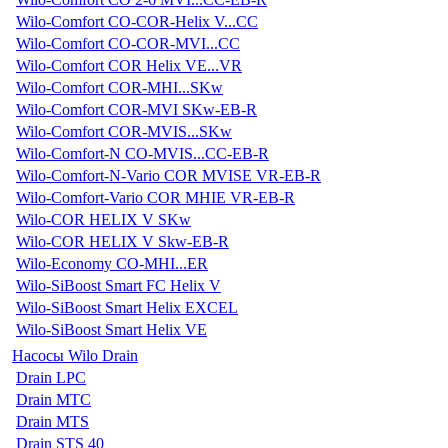
Wilo-Comfort CO-COR-Helix V...CC
Wilo-Comfort CO-COR-MVI...CC
Wilo-Comfort COR Helix VE...VR
Wilo-Comfort COR-MHI...SKw
Wilo-Comfort COR-MVI SKw-EB-R
Wilo-Comfort COR-MVIS...SKw
Wilo-Comfort-N CO-MVIS...CC-EB-R
Wilo-Comfort-N-Vario COR MVISE VR-EB-R
Wilo-Comfort-Vario COR MHIE VR-EB-R
Wilo-COR HELIX V SKw
Wilo-COR HELIX V Skw-EB-R
Wilo-Economy CO-MHI...ER
Wilo-SiBoost Smart FC Helix V
Wilo-SiBoost Smart Helix EXCEL
Wilo-SiBoost Smart Helix VE
Насосы Wilo Drain
Drain LPC
Drain MTC
Drain MTS
Drain STS 40