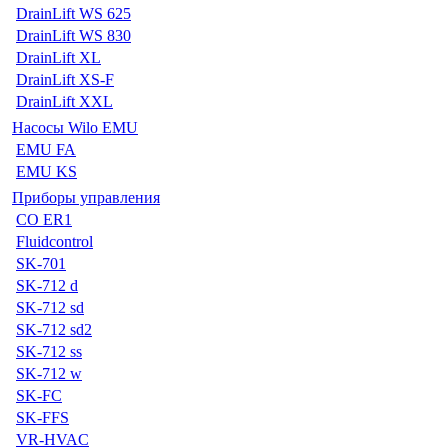
DrainLift WS 625
DrainLift WS 830
DrainLift XL
DrainLift XS-F
DrainLift XXL
Насосы Wilo EMU
EMU FA
EMU KS
Приборы управления
CO ER1
Fluidcontrol
SK-701
SK-712 d
SK-712 sd
SK-712 sd2
SK-712 ss
SK-712 w
SK-FC
SK-FFS
VR-HVAC