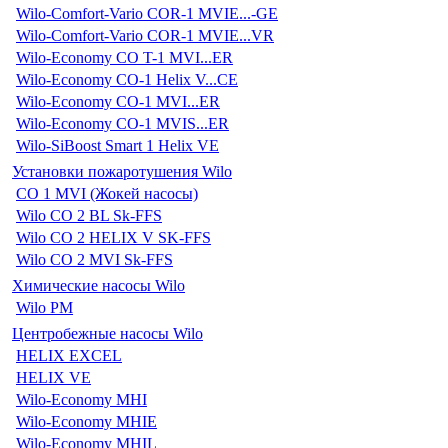
Wilo-Comfort-Vario COR-1 MVIE...-GE
Wilo-Comfort-Vario COR-1 MVIE...VR
Wilo-Economy CO T-1 MVI...ER
Wilo-Economy CO-1 Helix V...CE
Wilo-Economy CO-1 MVI...ER
Wilo-Economy CO-1 MVIS...ER
Wilo-SiBoost Smart 1 Helix VE
Установки пожаротушения Wilo
CO 1 MVI (Жокей насосы)
Wilo CO 2 BL Sk-FFS
Wilo CO 2 HELIX V SK-FFS
Wilo CO 2 MVI Sk-FFS
Химические насосы Wilo
Wilo PM
Центробежные насосы Wilo
HELIX EXCEL
HELIX VE
Wilo-Economy MHI
Wilo-Economy MHIE
Wilo-Economy MHIL