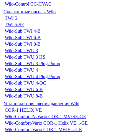
Wilo-Control CC-HVAC
Скважинные насосы Wilo
TWI 5
TWI 5-SE
Wilo-Sub TWI 4-B
Wilo-Sub TWI 6-B
Wilo-Sub TWI 8-B
Wilo-Sub TWU 3
Wilo-Sub TWU 3 HS
Wilo-Sub TWU 3 Plug-Pump
Wilo-Sub TWU 4
Wilo-Sub TWU 4 Plug-Pump
Wilo-Sub TWU 4-QC
Wilo-Sub TWU 6-B
Wilo-Sub TWU 8-B
Установки повышения давления Wilo
COR-1 HELIX VE
Wilo-Comfort-N-Vario COR-1 MVISE-GE
Wilo-Comfort-Vario COR-1 Helix VE...-GE
Wilo-Comfort-Vario COR-1 MHIE...-GE