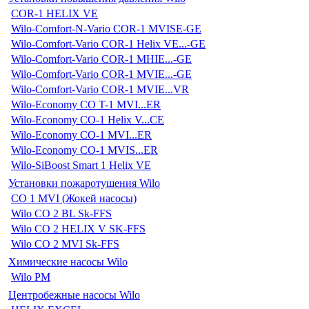
COR-1 HELIX VE
Wilo-Comfort-N-Vario COR-1 MVISE-GE
Wilo-Comfort-Vario COR-1 Helix VE...-GE
Wilo-Comfort-Vario COR-1 MHIE...-GE
Wilo-Comfort-Vario COR-1 MVIE...-GE
Wilo-Comfort-Vario COR-1 MVIE...VR
Wilo-Economy CO T-1 MVI...ER
Wilo-Economy CO-1 Helix V...CE
Wilo-Economy CO-1 MVI...ER
Wilo-Economy CO-1 MVIS...ER
Wilo-SiBoost Smart 1 Helix VE
Установки пожаротушения Wilo
CO 1 MVI (Жокей насосы)
Wilo CO 2 BL Sk-FFS
Wilo CO 2 HELIX V SK-FFS
Wilo CO 2 MVI Sk-FFS
Химические насосы Wilo
Wilo PM
Центробежные насосы Wilo