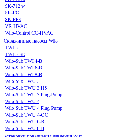
SK-712 w
SK-FC
SK-FFS
VR-HVAC
Wilo-Control CC-HVAC
Скважинные насосы Wilo
TWI 5
TWI 5-SE
Wilo-Sub TWI 4-B
Wilo-Sub TWI 6-B
Wilo-Sub TWI 8-B
Wilo-Sub TWU 3
Wilo-Sub TWU 3 HS
Wilo-Sub TWU 3 Plug-Pump
Wilo-Sub TWU 4
Wilo-Sub TWU 4 Plug-Pump
Wilo-Sub TWU 4-QC
Wilo-Sub TWU 6-B
Wilo-Sub TWU 8-B
Установки повышения давления Wilo