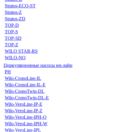
Stratos-ECO-ST
Stratos-Z
Stratos-ZD
TOP-D
TOP-S
TOP-SD
TOP-Z
WILO STAR-RS
WILO-NO
Циркуляционные насосы ин-лайн
PH
Wilo-CronoLine-IL
Wilo-CronoLine-IL-E
Wilo-CronoTwin-DL
Wilo-CronoTwin-DL-E
Wilo-VeroLine-IP-E
Wilo-VeroLine-IP-Z
Wilo-VeroLine-IPH-O
Wilo-VeroLine-IPH-W
Wilo-VeroLine-IPL