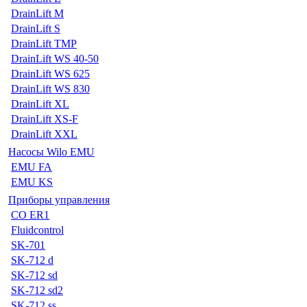
DrainLift M
DrainLift S
DrainLift TMP
DrainLift WS 40-50
DrainLift WS 625
DrainLift WS 830
DrainLift XL
DrainLift XS-F
DrainLift XXL
Насосы Wilo EMU
EMU FA
EMU KS
Приборы управления
CO ER1
Fluidcontrol
SK-701
SK-712 d
SK-712 sd
SK-712 sd2
SK-712 ss