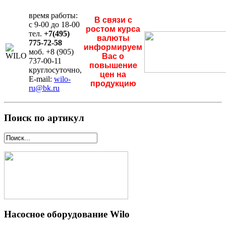
время работы:
В связи с
с 9-00 до 18-00
ростом курса
тел.
+7(495)
валюты
775-72-58
информируем
моб. +8 (905)
Вас о
737-00-11
повышение
круглосуточно,
цен на
E-mail:
wilo-
продукцию
ru@bk.ru
Поиск по артикул
Насосное оборудование Wilo