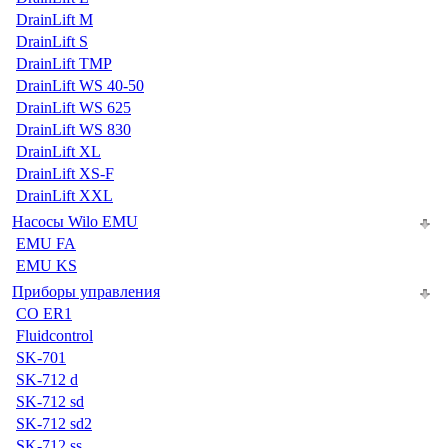
DrainLift M
DrainLift S
DrainLift TMP
DrainLift WS 40-50
DrainLift WS 625
DrainLift WS 830
DrainLift XL
DrainLift XS-F
DrainLift XXL
Насосы Wilo EMU
EMU FA
EMU KS
Приборы управления
CO ER1
Fluidcontrol
SK-701
SK-712 d
SK-712 sd
SK-712 sd2
SK-712 ss