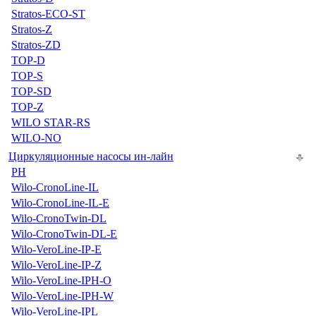
Stratos-ECO-ST
Stratos-Z
Stratos-ZD
TOP-D
TOP-S
TOP-SD
TOP-Z
WILO STAR-RS
WILO-NO
Циркуляционные насосы ин-лайн
PH
Wilo-CronoLine-IL
Wilo-CronoLine-IL-E
Wilo-CronoTwin-DL
Wilo-CronoTwin-DL-E
Wilo-VeroLine-IP-E
Wilo-VeroLine-IP-Z
Wilo-VeroLine-IPH-O
Wilo-VeroLine-IPH-W
Wilo-VeroLine-IPL