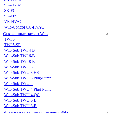
SK-712 w
SK-FC
SK-FFS
VR-HVAC
Wilo-Control CC-HVAC
Скважинные насосы Wilo
TWI 5
TWI 5-SE
Wilo-Sub TWI 4-B
Wilo-Sub TWI 6-B
Wilo-Sub TWI 8-B
Wilo-Sub TWU 3
Wilo-Sub TWU 3 HS
Wilo-Sub TWU 3 Plug-Pump
Wilo-Sub TWU 4
Wilo-Sub TWU 4 Plug-Pump
Wilo-Sub TWU 4-QC
Wilo-Sub TWU 6-B
Wilo-Sub TWU 8-B
Установки повышения давления Wilo