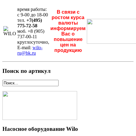
время работы:
В связи с
с 9-00 до 18-00
ростом курса
тел.
+7(495)
валюты
775-72-58
информируем
моб. +8 (905)
Вас о
737-00-11
повышение
круглосуточно,
цен на
E-mail:
wilo-
продукцию
ru@bk.ru
Поиск по артикул
Насосное оборудование Wilo