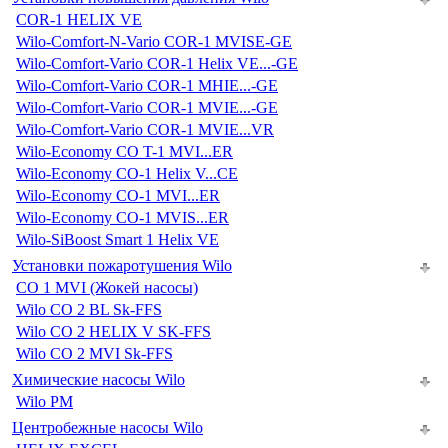
COR-1 HELIX VE
Wilo-Comfort-N-Vario COR-1 MVISE-GE
Wilo-Comfort-Vario COR-1 Helix VE...-GE
Wilo-Comfort-Vario COR-1 MHIE...-GE
Wilo-Comfort-Vario COR-1 MVIE...-GE
Wilo-Comfort-Vario COR-1 MVIE...VR
Wilo-Economy CO T-1 MVI...ER
Wilo-Economy CO-1 Helix V...CE
Wilo-Economy CO-1 MVI...ER
Wilo-Economy CO-1 MVIS...ER
Wilo-SiBoost Smart 1 Helix VE
Установки пожаротушения Wilo
CO 1 MVI (Жокей насосы)
Wilo CO 2 BL Sk-FFS
Wilo CO 2 HELIX V SK-FFS
Wilo CO 2 MVI Sk-FFS
Химические насосы Wilo
Wilo PM
Центробежные насосы Wilo