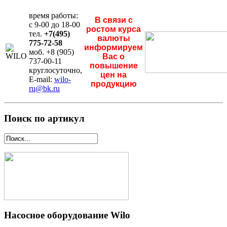
время работы:
В связи с
с 9-00 до 18-00
ростом курса
тел.
+7(495)
валюты
775-72-58
информируем
моб. +8 (905)
Вас о
737-00-11
повышение
круглосуточно,
цен на
E-mail:
wilo-
продукцию
ru@bk.ru
Поиск по артикул
Насосное оборудование Wilo