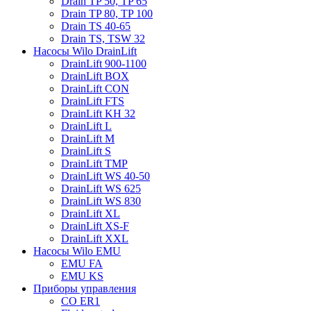
Drain TP 50, TP 65
Drain TP 80, TP 100
Drain TS 40-65
Drain TS, TSW 32
Насосы Wilo DrainLift
DrainLift 900-1100
DrainLift BOX
DrainLift CON
DrainLift FTS
DrainLift KH 32
DrainLift L
DrainLift M
DrainLift S
DrainLift TMP
DrainLift WS 40-50
DrainLift WS 625
DrainLift WS 830
DrainLift XL
DrainLift XS-F
DrainLift XXL
Насосы Wilo EMU
EMU FA
EMU KS
Приборы управления
CO ER1