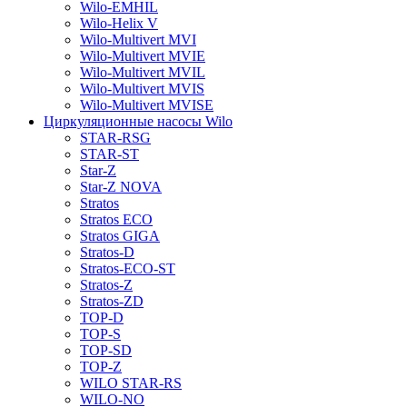
Wilo-EMHIL
Wilo-Helix V
Wilo-Multivert MVI
Wilo-Multivert MVIE
Wilo-Multivert MVIL
Wilo-Multivert MVIS
Wilo-Multivert MVISE
Циркуляционные насосы Wilo
STAR-RSG
STAR-ST
Star-Z
Star-Z NOVA
Stratos
Stratos ECO
Stratos GIGA
Stratos-D
Stratos-ECO-ST
Stratos-Z
Stratos-ZD
TOP-D
TOP-S
TOP-SD
TOP-Z
WILO STAR-RS
WILO-NO