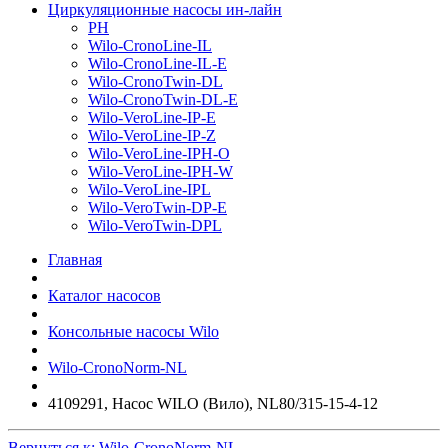
Циркуляционные насосы ин-лайн
PH
Wilo-CronoLine-IL
Wilo-CronoLine-IL-E
Wilo-CronoTwin-DL
Wilo-CronoTwin-DL-E
Wilo-VeroLine-IP-E
Wilo-VeroLine-IP-Z
Wilo-VeroLine-IPH-O
Wilo-VeroLine-IPH-W
Wilo-VeroLine-IPL
Wilo-VeroTwin-DP-E
Wilo-VeroTwin-DPL
Главная
Каталог насосов
Консольные насосы Wilo
Wilo-CronoNorm-NL
4109291, Насос WILO (Вило), NL80/315-15-4-12
Вернуться к: Wilo-CronoNorm-NL