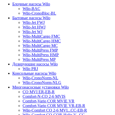
Блочные насосы Wilo
Wilo-BAC
Wilo-CronoBloc-BL
Бытовые насосы Wilo
Wilo-Jet FWJ
Wilo-Jet HWJ
Wilo-Jet WJ
Wilo-MultiCargo FMC
Wilo-MultiCargo HMC
Wilo-MultiCargo MC
Wilo-MultiPress FMP
Wilo-MultiPress HMP
Wilo-MultiPress MP
Дозирующие насосы Wilo
Wilo PRJ
Консольные насосы Wilo
Wilo-CronoNorm-NL
Wilo-CronoNorm-NLG
Многонасосные установки Wilo
CO MVI ER-EB-R
Comfort-N-CO 2-6 MVIS
Comfort-Vario COR MVIE VR
Comfort-Vario COR MVIE VR-EB-R
Wilo-Comfort CO 2-6 MVI...CC-EB-R
Wilo-Comfort CO-COR-Helix V...CC