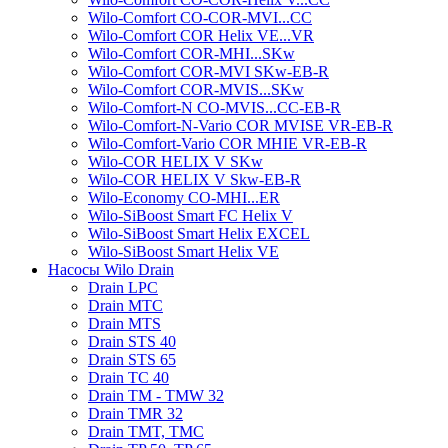
Wilo-Comfort CO-COR-MVI...CC
Wilo-Comfort COR Helix VE...VR
Wilo-Comfort COR-MHI...SKw
Wilo-Comfort COR-MVI SKw-EB-R
Wilo-Comfort COR-MVIS...SKw
Wilo-Comfort-N CO-MVIS...CC-EB-R
Wilo-Comfort-N-Vario COR MVISE VR-EB-R
Wilo-Comfort-Vario COR MHIE VR-EB-R
Wilo-COR HELIX V SKw
Wilo-COR HELIX V Skw-EB-R
Wilo-Economy CO-MHI...ER
Wilo-SiBoost Smart FC Helix V
Wilo-SiBoost Smart Helix EXCEL
Wilo-SiBoost Smart Helix VE
Насосы Wilo Drain
Drain LPC
Drain MTC
Drain MTS
Drain STS 40
Drain STS 65
Drain TC 40
Drain TM - TMW 32
Drain TMR 32
Drain TMT, TMC