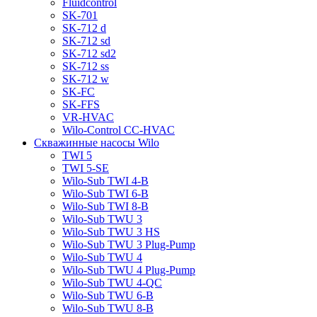
Fluidcontrol
SK-701
SK-712 d
SK-712 sd
SK-712 sd2
SK-712 ss
SK-712 w
SK-FC
SK-FFS
VR-HVAC
Wilo-Control CC-HVAC
Скважинные насосы Wilo
TWI 5
TWI 5-SE
Wilo-Sub TWI 4-B
Wilo-Sub TWI 6-B
Wilo-Sub TWI 8-B
Wilo-Sub TWU 3
Wilo-Sub TWU 3 HS
Wilo-Sub TWU 3 Plug-Pump
Wilo-Sub TWU 4
Wilo-Sub TWU 4 Plug-Pump
Wilo-Sub TWU 4-QC
Wilo-Sub TWU 6-B
Wilo-Sub TWU 8-B