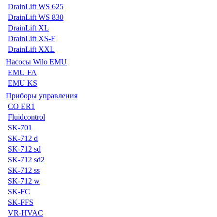
DrainLift WS 625
DrainLift WS 830
DrainLift XL
DrainLift XS-F
DrainLift XXL
Насосы Wilo EMU
EMU FA
EMU KS
Приборы управления
CO ER1
Fluidcontrol
SK-701
SK-712 d
SK-712 sd
SK-712 sd2
SK-712 ss
SK-712 w
SK-FC
SK-FFS
VR-HVAC