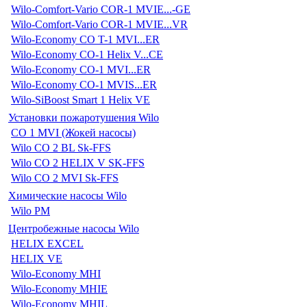
Wilo-Comfort-Vario COR-1 MVIE...-GE
Wilo-Comfort-Vario COR-1 MVIE...VR
Wilo-Economy CO T-1 MVI...ER
Wilo-Economy CO-1 Helix V...CE
Wilo-Economy CO-1 MVI...ER
Wilo-Economy CO-1 MVIS...ER
Wilo-SiBoost Smart 1 Helix VE
Установки пожаротушения Wilo
CO 1 MVI (Жокей насосы)
Wilo CO 2 BL Sk-FFS
Wilo CO 2 HELIX V SK-FFS
Wilo CO 2 MVI Sk-FFS
Химические насосы Wilo
Wilo PM
Центробежные насосы Wilo
HELIX EXCEL
HELIX VE
Wilo-Economy MHI
Wilo-Economy MHIE
Wilo-Economy MHIL