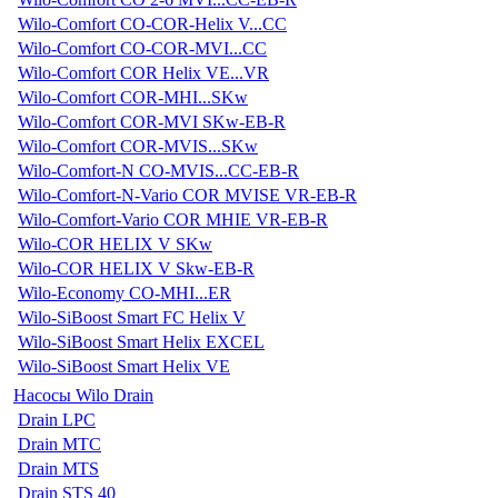
Wilo-Comfort CO-COR-Helix V...CC
Wilo-Comfort CO-COR-MVI...CC
Wilo-Comfort COR Helix VE...VR
Wilo-Comfort COR-MHI...SKw
Wilo-Comfort COR-MVI SKw-EB-R
Wilo-Comfort COR-MVIS...SKw
Wilo-Comfort-N CO-MVIS...CC-EB-R
Wilo-Comfort-N-Vario COR MVISE VR-EB-R
Wilo-Comfort-Vario COR MHIE VR-EB-R
Wilo-COR HELIX V SKw
Wilo-COR HELIX V Skw-EB-R
Wilo-Economy CO-MHI...ER
Wilo-SiBoost Smart FC Helix V
Wilo-SiBoost Smart Helix EXCEL
Wilo-SiBoost Smart Helix VE
Насосы Wilo Drain
Drain LPC
Drain MTC
Drain MTS
Drain STS 40