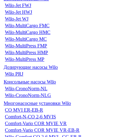
Wilo-Jet FWJ
Wilo-Jet HWJ
Wilo-Jet WJ
Wilo-MultiCargo FMC
Wilo-MultiCargo HMC
Wilo-MultiCargo MC
Wilo-MultiPress FMP
Wilo-MultiPress HMP
Wilo-MultiPress MP
Дозирующие насосы Wilo
Wilo PRJ
Консольные насосы Wilo
Wilo-CronoNorm-NL
Wilo-CronoNorm-NLG
Многонасосные установки Wilo
CO MVI ER-EB-R
Comfort-N-CO 2-6 MVIS
Comfort-Vario COR MVIE VR
Comfort-Vario COR MVIE VR-EB-R
Wilo-Comfort CO 2-6 MVI...CC-EB-R