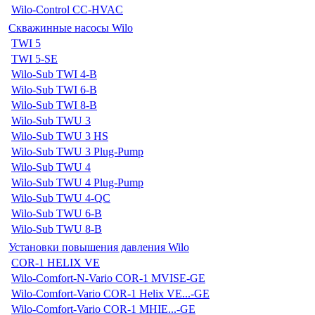
Wilo-Control CC-HVAC
Скважинные насосы Wilo
TWI 5
TWI 5-SE
Wilo-Sub TWI 4-B
Wilo-Sub TWI 6-B
Wilo-Sub TWI 8-B
Wilo-Sub TWU 3
Wilo-Sub TWU 3 HS
Wilo-Sub TWU 3 Plug-Pump
Wilo-Sub TWU 4
Wilo-Sub TWU 4 Plug-Pump
Wilo-Sub TWU 4-QC
Wilo-Sub TWU 6-B
Wilo-Sub TWU 8-B
Установки повышения давления Wilo
COR-1 HELIX VE
Wilo-Comfort-N-Vario COR-1 MVISE-GE
Wilo-Comfort-Vario COR-1 Helix VE...-GE
Wilo-Comfort-Vario COR-1 MHIE...-GE