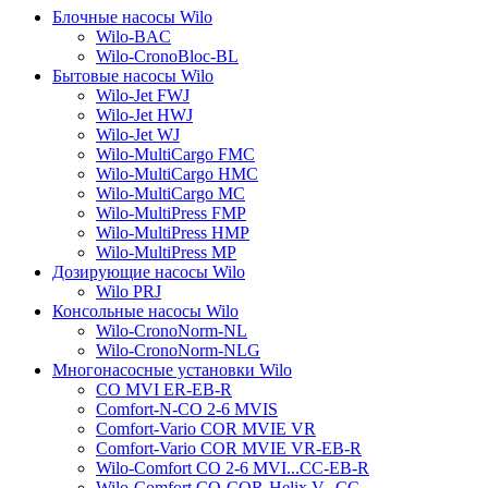
Блочные насосы Wilo
Wilo-BAC
Wilo-CronoBloc-BL
Бытовые насосы Wilo
Wilo-Jet FWJ
Wilo-Jet HWJ
Wilo-Jet WJ
Wilo-MultiCargo FMC
Wilo-MultiCargo HMC
Wilo-MultiCargo MC
Wilo-MultiPress FMP
Wilo-MultiPress HMP
Wilo-MultiPress MP
Дозирующие насосы Wilo
Wilo PRJ
Консольные насосы Wilo
Wilo-CronoNorm-NL
Wilo-CronoNorm-NLG
Многонасосные установки Wilo
CO MVI ER-EB-R
Comfort-N-CO 2-6 MVIS
Comfort-Vario COR MVIE VR
Comfort-Vario COR MVIE VR-EB-R
Wilo-Comfort CO 2-6 MVI...CC-EB-R
Wilo-Comfort CO-COR-Helix V...CC