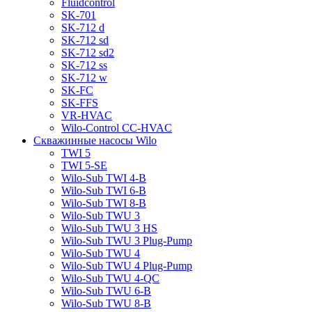
Fluidcontrol
SK-701
SK-712 d
SK-712 sd
SK-712 sd2
SK-712 ss
SK-712 w
SK-FC
SK-FFS
VR-HVAC
Wilo-Control CC-HVAC
Скважинные насосы Wilo
TWI 5
TWI 5-SE
Wilo-Sub TWI 4-B
Wilo-Sub TWI 6-B
Wilo-Sub TWI 8-B
Wilo-Sub TWU 3
Wilo-Sub TWU 3 HS
Wilo-Sub TWU 3 Plug-Pump
Wilo-Sub TWU 4
Wilo-Sub TWU 4 Plug-Pump
Wilo-Sub TWU 4-QC
Wilo-Sub TWU 6-B
Wilo-Sub TWU 8-B