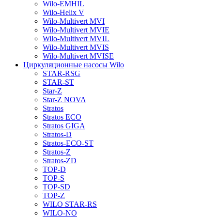
Wilo-EMHIL
Wilo-Helix V
Wilo-Multivert MVI
Wilo-Multivert MVIE
Wilo-Multivert MVIL
Wilo-Multivert MVIS
Wilo-Multivert MVISE
Циркуляционные насосы Wilo
STAR-RSG
STAR-ST
Star-Z
Star-Z NOVA
Stratos
Stratos ECO
Stratos GIGA
Stratos-D
Stratos-ECO-ST
Stratos-Z
Stratos-ZD
TOP-D
TOP-S
TOP-SD
TOP-Z
WILO STAR-RS
WILO-NO