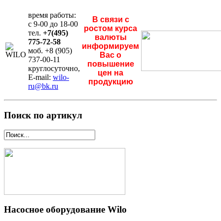
время работы:
В связи с
с 9-00 до 18-00
ростом курса
тел.
+7(495)
валюты
775-72-58
информируем
моб. +8 (905)
Вас о
737-00-11
повышение
круглосуточно,
цен на
E-mail:
wilo-
продукцию
ru@bk.ru
Поиск по артикул
Насосное оборудование Wilo