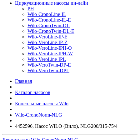
Циркуляционные насосы ин-лайн
PH
Wilo-CronoLine-IL
Wilo-CronoLine-IL-E
Wilo-CronoTwin-DL
Wilo-CronoTwin-DL-E
Wilo-VeroLine-IP-E
Wilo-VeroLine-IP-Z
Wilo-VeroLine-IPH-O
Wilo-VeroLine-IPH-W
Wilo-VeroLine-IPL
Wilo-VeroTwin-DP-E
Wilo-VeroTwin-DPL
Главная
Каталог насосов
Консольные насосы Wilo
Wilo-CronoNorm-NLG
4452596, Насос WILO (Вило), NLG200/315-75/4
Вернуться к: Wilo-CronoNorm-NLG