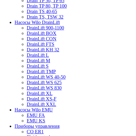
Drain TP 50, TP 65
Drain TP 80, TP 100
Drain TS 40-65
Drain TS, TSW 32
Насосы Wilo DrainLift
DrainLift 900-1100
DrainLift BOX
DrainLift CON
DrainLift FTS
DrainLift KH 32
DrainLift L
DrainLift M
DrainLift S
DrainLift TMP
DrainLift WS 40-50
DrainLift WS 625
DrainLift WS 830
DrainLift XL
DrainLift XS-F
DrainLift XXL
Насосы Wilo EMU
EMU FA
EMU KS
Приборы управления
CO ER1