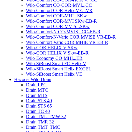
Wilo-Comfort CO-COR-MVI...CC
Wilo-Comfort COR Helix VE...VR
Wilo-Comfort COR-MHI...SKw
Wilo-Comfort COR-MVI SKw-EB-R
Wilo-Comfort COR-MVIS...SKw
Wilo-Comfort-N CO-MVIS...CC-EB-R
Wilo-Comfort-N-Vario COR MVISE VR-EB-R
Wilo-Comfort-Vario COR MHIE VR-EB-R
Wilo-COR HELIX V SKw
Wilo-COR HELIX V Skw-EB-R
Wilo-Economy CO-MHI...ER
Wilo-SiBoost Smart FC Helix V
Wilo-SiBoost Smart Helix EXCEL
Wilo-SiBoost Smart Helix VE
Насосы Wilo Drain
Drain LPC
Drain MTC
Drain MTS
Drain STS 40
Drain STS 65
Drain TC 40
Drain TM - TMW 32
Drain TMR 32
Drain TMT, TMC