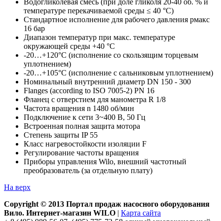
Водогликолевая смесь (при доле гликоля 20-40 об. % и
температуре перекачиваемой среды ≤ 40 °C)
Стандартное исполнение для рабочего давления pмакс
16 бар
Диапазон температур при макс. температуре
окружающей среды +40 °C
-20…+120°C (исполнение со скользящим торцевым
уплотнением)
-20…+105°C (исполнение с сальниковым уплотнением)
Номинальный внутренний диаметр DN 150 - 300
Flanges (according to ISO 7005-2) PN 16
Фланец с отверстием для манометра R 1/8
Частота вращения n 1480 об/мин
Подключение к сети 3~400 В, 50 Гц
Встроенная полная защита мотора
Степень защиты IP 55
Класс нагревостойкости изоляции F
Регулирование частоты вращения
Приборы управления Wilo, внешний частотный
преобразователь (за отдельную плату)
На верх
Copyright © 2013 Портал продаж насосного оборудования
Вило. Интернет-магазин WILO
|
Карта сайта