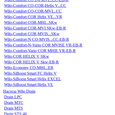
Wilo-Comfort CO-COR-Helix V...CC
Wilo-Comfort CO-COR-MVI...CC
Wilo-Comfort COR Helix VE...VR
Wilo-Comfort COR-MHI...SKw
Wilo-Comfort COR-MVI SKw-EB-R
Wilo-Comfort COR-MVIS...SKw
Wilo-Comfort-N CO-MVIS...CC-EB-R
Wilo-Comfort-N-Vario COR MVISE VR-EB-R
Wilo-Comfort-Vario COR MHIE VR-EB-R
Wilo-COR HELIX V SKw
Wilo-COR HELIX V Skw-EB-R
Wilo-Economy CO-MHI...ER
Wilo-SiBoost Smart FC Helix V
Wilo-SiBoost Smart Helix EXCEL
Wilo-SiBoost Smart Helix VE
Насосы Wilo Drain
Drain LPC
Drain MTC
Drain MTS
Drain STS 40