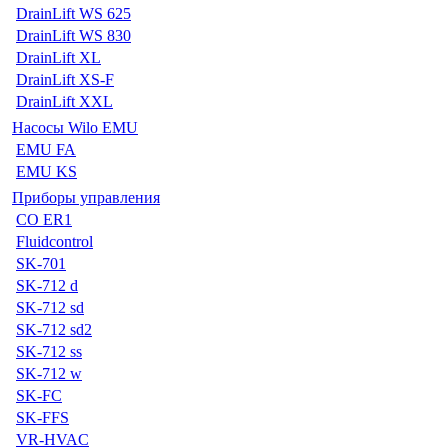
DrainLift WS 625
DrainLift WS 830
DrainLift XL
DrainLift XS-F
DrainLift XXL
Насосы Wilo EMU
EMU FA
EMU KS
Приборы управления
CO ER1
Fluidcontrol
SK-701
SK-712 d
SK-712 sd
SK-712 sd2
SK-712 ss
SK-712 w
SK-FC
SK-FFS
VR-HVAC