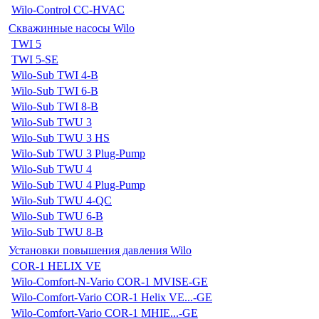
Wilo-Control CC-HVAC
Скважинные насосы Wilo
TWI 5
TWI 5-SE
Wilo-Sub TWI 4-B
Wilo-Sub TWI 6-B
Wilo-Sub TWI 8-B
Wilo-Sub TWU 3
Wilo-Sub TWU 3 HS
Wilo-Sub TWU 3 Plug-Pump
Wilo-Sub TWU 4
Wilo-Sub TWU 4 Plug-Pump
Wilo-Sub TWU 4-QC
Wilo-Sub TWU 6-B
Wilo-Sub TWU 8-B
Установки повышения давления Wilo
COR-1 HELIX VE
Wilo-Comfort-N-Vario COR-1 MVISE-GE
Wilo-Comfort-Vario COR-1 Helix VE...-GE
Wilo-Comfort-Vario COR-1 MHIE...-GE