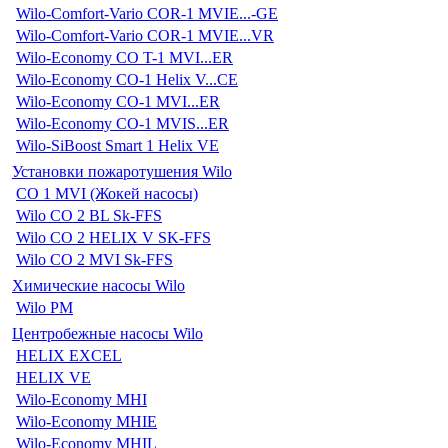
Wilo-Comfort-Vario COR-1 MVIE...-GE
Wilo-Comfort-Vario COR-1 MVIE...VR
Wilo-Economy CO T-1 MVI...ER
Wilo-Economy CO-1 Helix V...CE
Wilo-Economy CO-1 MVI...ER
Wilo-Economy CO-1 MVIS...ER
Wilo-SiBoost Smart 1 Helix VE
Установки пожаротушения Wilo
CO 1 MVI (Жокей насосы)
Wilo CO 2 BL Sk-FFS
Wilo CO 2 HELIX V SK-FFS
Wilo CO 2 MVI Sk-FFS
Химические насосы Wilo
Wilo PM
Центробежные насосы Wilo
HELIX EXCEL
HELIX VE
Wilo-Economy MHI
Wilo-Economy MHIE
Wilo-Economy MHIL