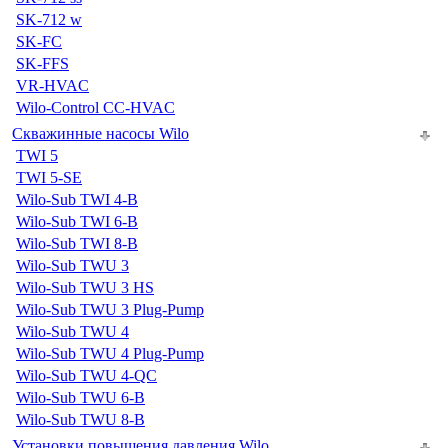
SK-712 w
SK-FC
SK-FFS
VR-HVAC
Wilo-Control CC-HVAC
Скважинные насосы Wilo
TWI 5
TWI 5-SE
Wilo-Sub TWI 4-B
Wilo-Sub TWI 6-B
Wilo-Sub TWI 8-B
Wilo-Sub TWU 3
Wilo-Sub TWU 3 HS
Wilo-Sub TWU 3 Plug-Pump
Wilo-Sub TWU 4
Wilo-Sub TWU 4 Plug-Pump
Wilo-Sub TWU 4-QC
Wilo-Sub TWU 6-B
Wilo-Sub TWU 8-B
Установки повышения давления Wilo