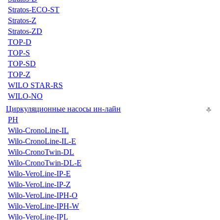
Stratos-ECO-ST
Stratos-Z
Stratos-ZD
TOP-D
TOP-S
TOP-SD
TOP-Z
WILO STAR-RS
WILO-NO
Циркуляционные насосы ин-лайн
PH
Wilo-CronoLine-IL
Wilo-CronoLine-IL-E
Wilo-CronoTwin-DL
Wilo-CronoTwin-DL-E
Wilo-VeroLine-IP-E
Wilo-VeroLine-IP-Z
Wilo-VeroLine-IPH-O
Wilo-VeroLine-IPH-W
Wilo-VeroLine-IPL