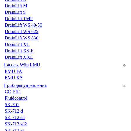
DrainLift M
DrainLift S
DrainLift TMP
DrainLift WS 40-50
DrainLift WS 625
DrainLift WS 830
DrainLift XL
DrainLift XS-F
DrainLift XXL
Насосы Wilo EMU
EMU FA
EMU KS
Приборы управления
CO ER1
Fluidcontrol
SK-701
SK-712 d
SK-712 sd
SK-712 sd2
SK-712 ss