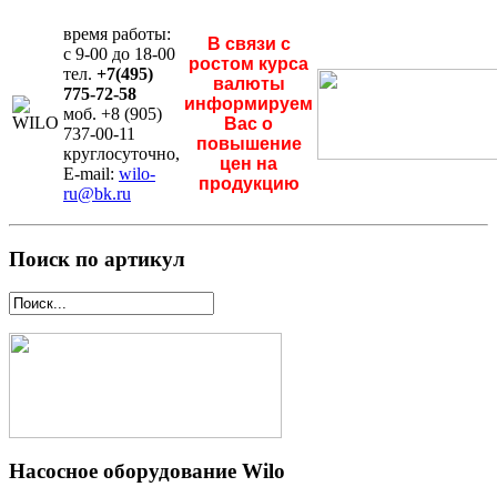
время работы:
В связи с
с 9-00 до 18-00
ростом курса
тел.
+7(495)
валюты
775-72-58
информируем
моб. +8 (905)
Вас о
737-00-11
повышение
круглосуточно,
цен на
E-mail:
wilo-
продукцию
ru@bk.ru
Поиск по артикул
Насосное оборудование Wilo