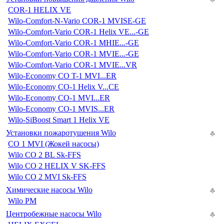
COR-1 HELIX VE
Wilo-Comfort-N-Vario COR-1 MVISE-GE
Wilo-Comfort-Vario COR-1 Helix VE...-GE
Wilo-Comfort-Vario COR-1 MHIE...-GE
Wilo-Comfort-Vario COR-1 MVIE...-GE
Wilo-Comfort-Vario COR-1 MVIE...VR
Wilo-Economy CO T-1 MVI...ER
Wilo-Economy CO-1 Helix V...CE
Wilo-Economy CO-1 MVI...ER
Wilo-Economy CO-1 MVIS...ER
Wilo-SiBoost Smart 1 Helix VE
Установки пожаротушения Wilo
CO 1 MVI (Жокей насосы)
Wilo CO 2 BL Sk-FFS
Wilo CO 2 HELIX V SK-FFS
Wilo CO 2 MVI Sk-FFS
Химические насосы Wilo
Wilo PM
Центробежные насосы Wilo